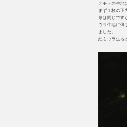
オモテの生地
まず１枚の正
形は同じです
ウラ生地に薄
ました。
紐もウラ生地