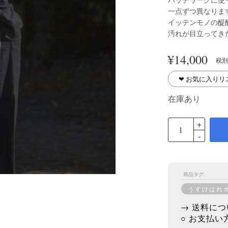
一点ずつ異なりま
イッテンモノの醍
汚れが目立ってき
¥
14,000
税別
❤︎ お気に入り
在庫あり
商品タグ:
うすけはれ
→ 送料につ
○ お支払い