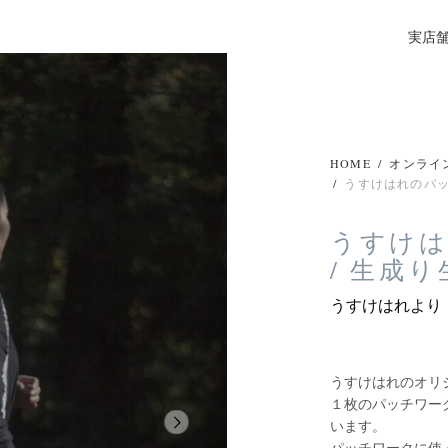
実店
HOME
/
オンライ
/
うすけはれのバッ
うすけ
/ 生成
うすけはれより
うすけはれのオリ
１枚のパッチワー
います。
パッチワークに使