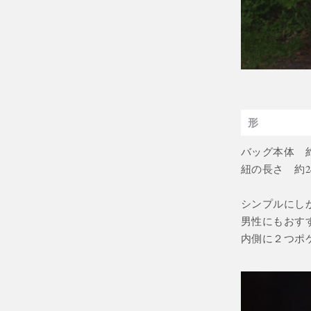
形
バッグ本体 約4
紐の長さ 約2
シンプルにし
男性にもおす
内側に２つポ