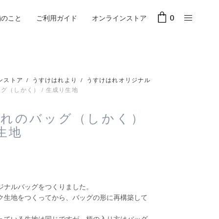
舗のこと
ご利用ガイド
オンラインストア
0
ンストア
/
うすけはれより
/
うすけはれオリジナル
グ（しかく） / 生成り生地
はれのバッグ（しかく）
り生地
ジナルバッグをつくりました。
ク生地をつくってから、バッグの形に再構築して
っている生地は同じですが、柄の入り方はバッグ