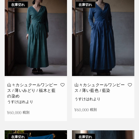
在庫切れ
在庫切れ
山々カシュクールワンピー
山々カシュクールワンピー
ス / 薄いみどり / 福木と藍
ス / 薄い藍色 / 藍染
の染め
うすけはれより
うすけはれより
¥
60,000
税別
¥
60,000
税別
続きを読む
続きを読む
在庫切れ
在庫切れ