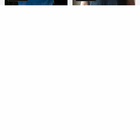
宇生の布 / 中心グラデーシ
風のパンツ / 濃い藍色 / 藍
ョン / 内側：生成り、外
染め
側：藍染め / 内側:生成りか
うすけはれより
ら徐々に藍染めが加わる
うすけはれより
¥
22,700
税別
¥
16,000
税別
続きを読む
続きを読む