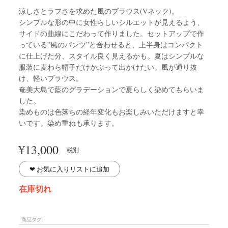
涼しさとラフさを求めた風のブラウス(Vネック)。
シンプルな形の中に女性らしいシルエットが見えるよう、
サイドの曲線にこだわって作りました。セットアップで作
っている”風のパンツ”と合わせると、上半身はコンパクト
に仕上げた分、スタイル良く見えるかも。夏はシンプルな
服装に麦わら帽子だけかぶって出かけたい。風が通り抜
け、軽いブラウス。
奄美大島で藍のグラデーションで夏らしく染めてもらいま
した。
染めものは色落ちの経年変化もお楽しみいただけますと幸
いです。染め重ねも承ります。
¥
13,000
税別
❤︎ お気に入りリストに追加
在庫切れ
商品タグ: