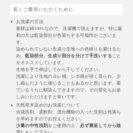
長くご愛用いただくために
お洗濯の方法
素材は綿100%なので、洗濯機で洗えますが、特に最
初の方は藍染部分が色落ちする可能性がございま
す。
染められていない生成り生地への色移りを避けるた
藍染部分、生成り部分を分けて手洗いする
め、
こと
をオススメしています。
生地を手で伸ばしてから干してください。
洗濯により生地のヨレ感、シボ感が強く見られ、少
し縮んだように感じることもあるかと思います。着
ているうちに馴染んできますので、その変化もお楽
しみいただけますと幸いです。
天然草木染めのお洗濯について
合成洗剤、柔軟剤、漂白機能の入った洗剤は色落ち
を早めますのでお控えください。
少量の中性洗剤
必ず裏返してから陰
をご使用の上、
干し
をして下さい。