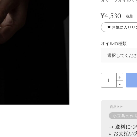
¥
4,530
税別
❤︎ お気に入り
オイルの種類
商品タグ:
小豆島の作
→ 送料につ
○ お支払い