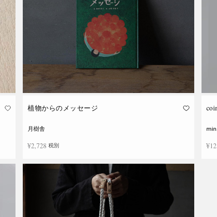
植物からのメッセージ
co
月樹舎
min
¥
2,728
¥
12
税別
お買い物カゴに追加
続