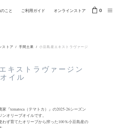
舗のこと
ご利用ガイド
オンラインストア
0
ンストア
/
手間土果
/
小豆島産エキストラヴァージ
エキストラヴァージン
ブオイル
『tematoca（テマトカ）』の2025-26シーズン
ジンオリーブオイルです。
使わず育てたオリーブから搾った100％小豆島産の
す。