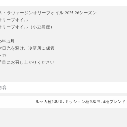
 エキストラヴァージンオリーブオイル 2025-26シーズン
オリーブオイル
オリーブオイル（小豆島産）
6年12月
射日光を避け、冷暗所に保管
トカ
早目にお召し上がりください
内容
ルッカ種100％, ミッション種100％, 3種ブレンド