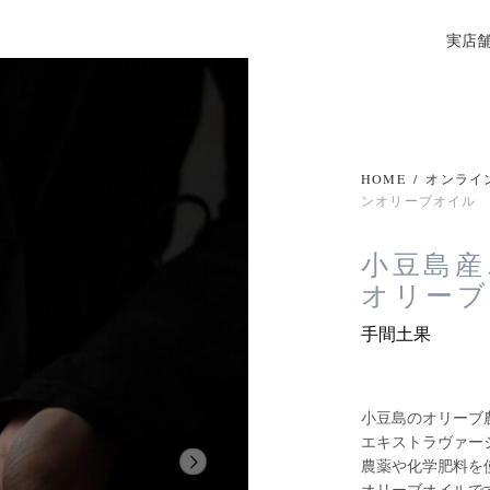
実店
HOME
/
オンライ
ンオリーブオイル
小豆島産
オリー
手間土果
小豆島のオリーブ農家
エキストラヴァー
農薬や化学肥料を
オリーブオイルで