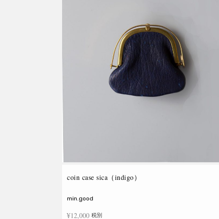
coin case sica（indigo）
min.good
¥
12,000
税別