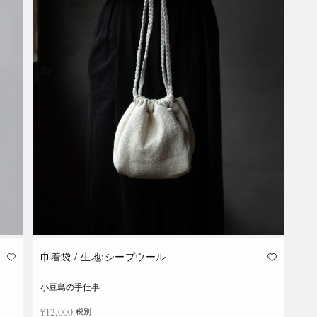
巾着袋 / 生地:シープウール
小豆島の手仕事
¥
12,000
税別