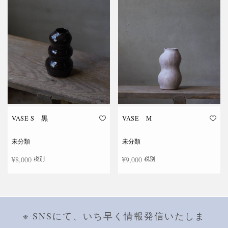
VASE S 黒
VASE M
未分類
未分類
¥
8,000
¥
9,000
税別
税別
続きを読む
続きを読む
※ SNSにて、いち早く情報発信いたしま