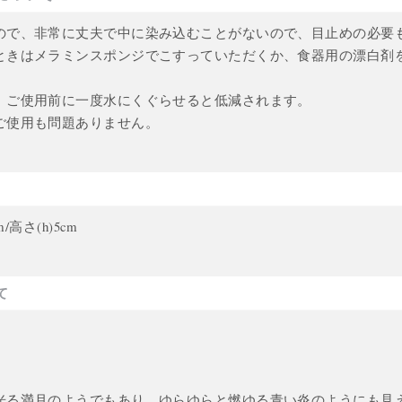
ので、非常に丈夫で中に染み込むことがないので、目止めの必要
ときはメラミンスポンジでこすっていただくか、食器用の漂白剤
、ご使用前に一度水にくぐらせると低減されます。
ご使用も問題ありません。
m/高さ(h)5cm
て
光る満月のようでもあり、ゆらゆらと燃ゆる青い炎のようにも見