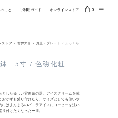
舗のこと
ご利用ガイド
オンラインストア
0
ンストア
/
村井大介
/
お皿・プレート
/
ふっくら
鉢 5寸 / 色磁化粧
らとした優しい雰囲気の器。アイスクリームを載
ておかずも盛り付けたり、サイズとしても使いや
的にはまんまるのバニラアイスにコーヒーを注い
盛り付けたくなった一皿。