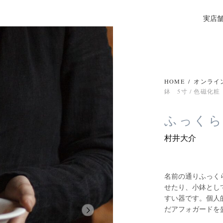
実店
HOME
/
オンライ
鉢 5寸 / 色磁化粧
ふっくら
村井大介
名前の通りふっく
せたり、小鉢とし
すい器です。個人
だアフォガードを