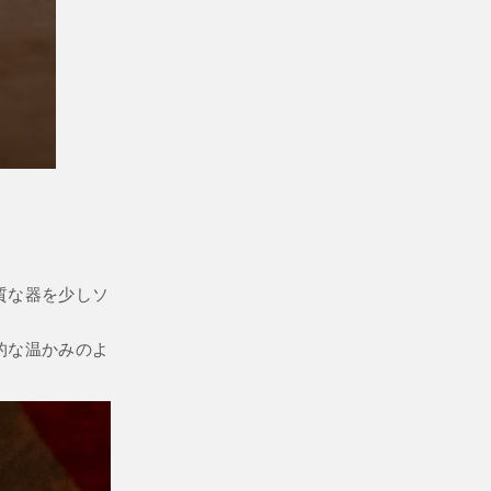
質な器を少しソ
的な温かみのよ