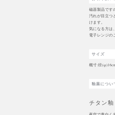
磁器製品です
汚れが目立つ
けます。
気になる方は
電子レンジの
サイズ
概寸:径(φ)16c
釉薬につい
チタン釉
夜空で青白く