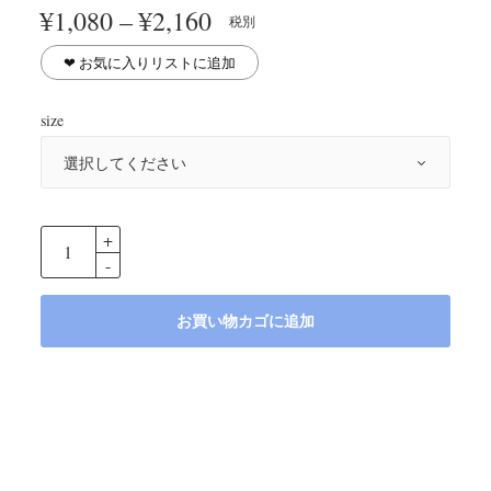
価格
¥
1,080
–
¥
2,160
税別
帯:
¥1,080
❤︎ お気に入りリストに追加
–
¥2,160
size
お買い物カゴに追加