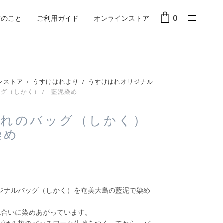
舗のこと
ご利用ガイド
オンラインストア
0
ンストア
/
うすけはれより
/
うすけはれオリジナル
グ（しかく） / 藍泥染め
はれのバッグ（しかく）
染め
ジナルバッグ（しかく）を奄美大島の藍泥で染め
色合いに染めあがっています。
グは１枚のパッチワーク生地をつくってから、バ