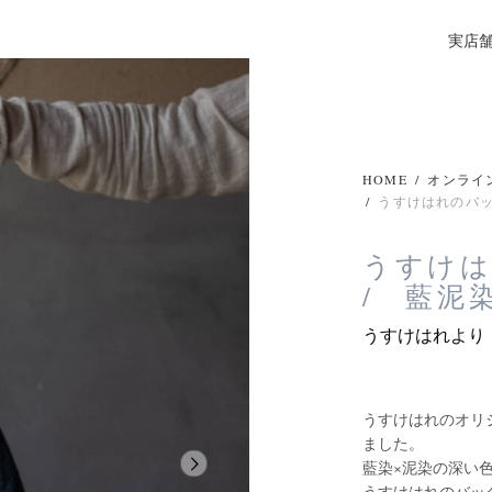
実店
HOME
/
オンライ
/
うすけはれのバッ
うすけ
/ 藍泥
うすけはれより
うすけはれのオリ
ました。
藍染×泥染の深い
うすけはれのバッ