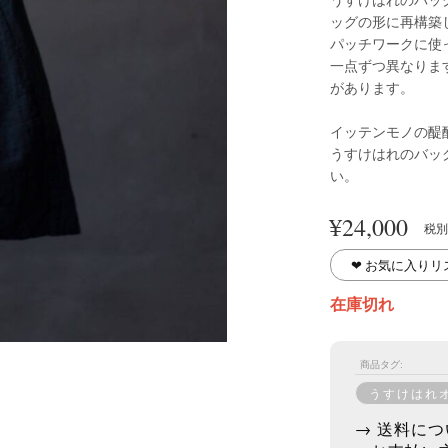
ッグの形に再構築
パッチワークに使
一点ずつ異なりま
があります。
イッテンモノの醍
うすけはれのバッ
い。
¥
24,000
税別
❤︎ お気に入り
在庫切れ
商品タグ:
うすけはれ
→ 送料につ