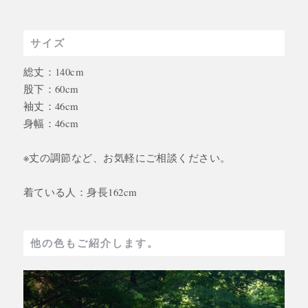
サイズ
総丈：140cm
股下：60cm
袖丈：46cm
身幅：46cm
※丈の調節など、お気軽にご相談ください。
着ている人：身長162cm
他の色もご紹介します。