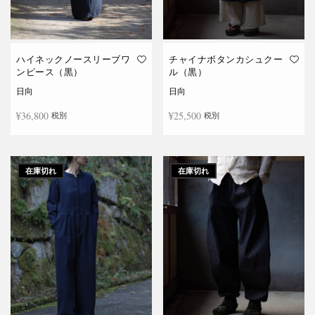
ハイネックノースリーブワ
チャイナボタンカシュクー
ンピース（黒）
ル（黒）
日向
日向
¥
36,800
¥
25,500
税別
税別
続きを読む
続きを読む
在庫切れ
在庫切れ