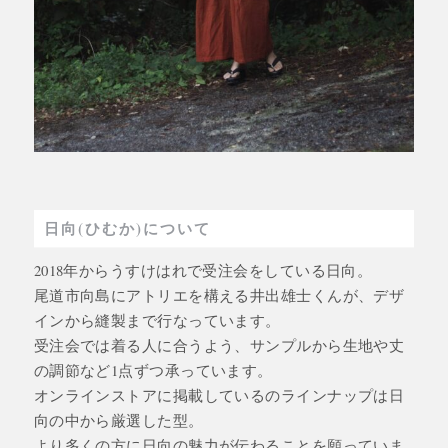
日向(ひむか)について
2018年からうすけはれで受注会をしている日向。
尾道市向島にアトリエを構える井出雄士くんが、デザ
インから縫製まで行なっています。
受注会では着る人に合うよう、サンプルから生地や丈
の調節など1点ずつ承っています。
オンラインストアに掲載しているのラインナップは日
向の中から厳選した型。
より多くの方に日向の魅力が伝わることを願っていま