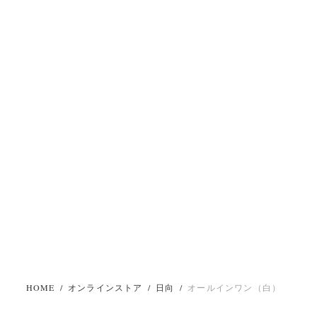
HOME
/
オンラインストア
/
日向
/
オールインワン（白）