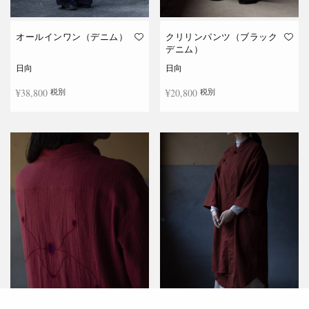
オールインワン（デニム）
クリリンパンツ（ブラック
デニム）
日向
日向
¥
38,800
¥
20,800
税別
税別
続きを読む
続きを読む