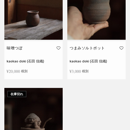
味噌つぼ
つまみソルトポット
kaokao doki (石田 佳織)
kaokao doki (石田 佳織)
¥
20,000
¥
3,000
税別
税別
お買い物カゴに追加
続きを読む
在庫切れ