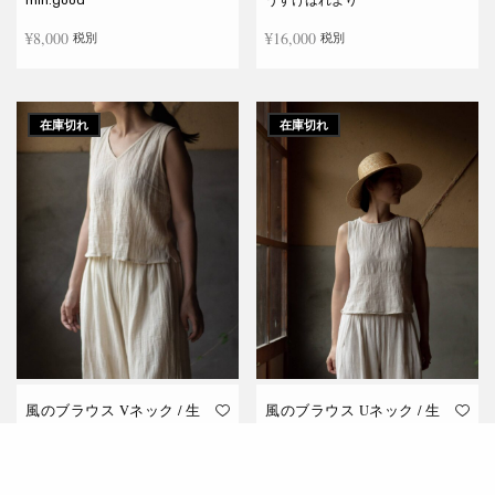
¥
8,000
¥
16,000
税別
税別
お買い物カゴに追加
お買い物カゴに追加
在庫切れ
在庫切れ
風のブラウス Vネック / 生
風のブラウス Uネック / 生
成り
成り
うすけはれより
うすけはれより