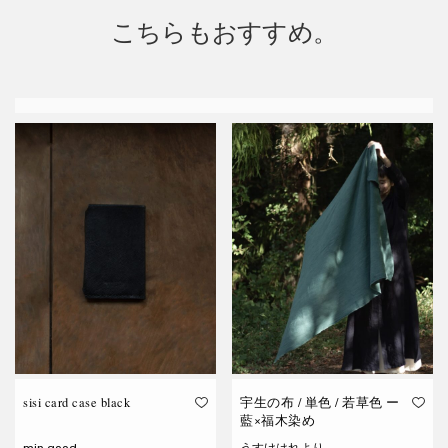
こちらもおすすめ。
sisi card case black
宇生の布 / 単色 / 若草色 ー
藍×福木染め
min.good
うすけはれより