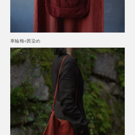
車輪梅×茜染め