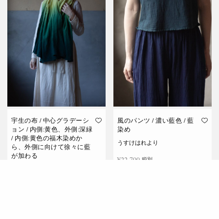
宇生の布 / 中心グラデーシ
風のパンツ / 濃い藍色 / 藍
ョン / 内側:黄色、外側:深緑
染め
/ 内側:黄色の福木染めか
うすけはれより
ら、外側に向けて徐々に藍
が加わる
¥
22,700
税別
うすけはれより
¥
19,000
税別
続きを読む
お買い物カゴに追加