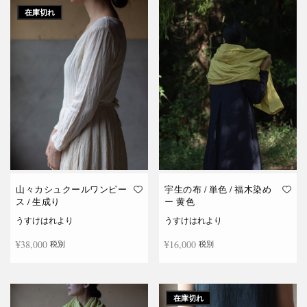
在庫切れ
山々カシュクールワンピー
宇生の布 / 単色 / 福木染め
ス / 生成り
ー 黄色
うすけはれより
うすけはれより
¥
38,000
¥
16,000
税別
税別
続きを読む
お買い物カゴに追加
在庫切れ