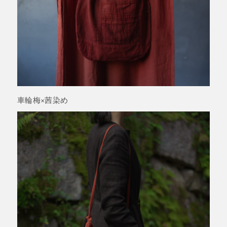
車輪梅×茜染め