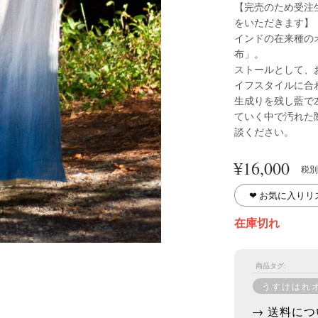
【完売のため受注
をいただきます】
インドの在来種の
布」。
ストールとして、
イフスタイルに合
生成りを残し藍で
ていく中で汚れた
談ください。
¥
16,000
税別
❤︎ お気に入り
在庫切れ
商品タグ:
うすけはれ
→ 送料につ