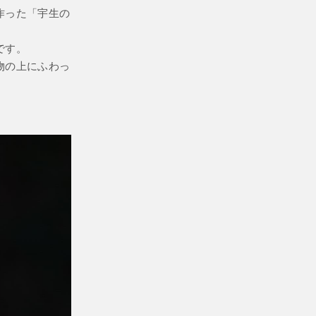
作った「宇生の
です。
物の上にふわっ