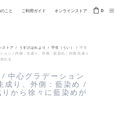
舗のこと
ご利用ガイド
オンラインストア
0
ンストア
/
うすけはれより
/
宇生（うい）
/
宇生
ーション / 内側：生成り、外側：藍染め / 内側:生成り
が加わる
 / 中心グラデーション
：生成り、外側：藍染め /
成りから徐々に藍染めが