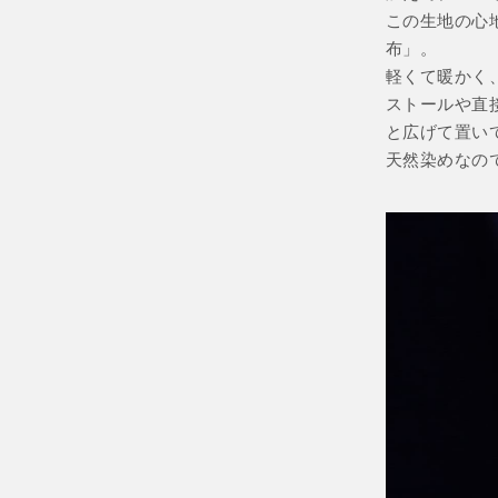
この生地の心
布」。
軽くて暖かく
ストールや直
と広げて置い
天然染めなの