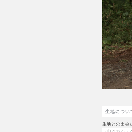
生地につい
生地との出会
→山々カシュ