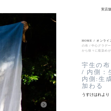
実店
HOME
/
オンライ
の布 / 中心グラデ
から徐々に藍染め
宇生の布
/ 内側
内側:生
加わる
うすけはれより