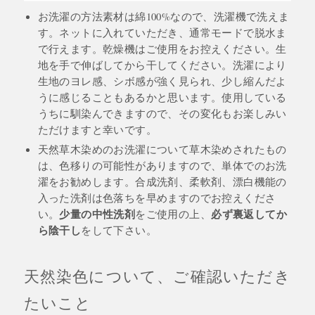
お洗濯の方法素材は綿100%なので、洗濯機で洗えま
す。ネットに入れていただき、通常モードで脱水ま
で行えます。乾燥機はご使用をお控えください。生
地を手で伸ばしてから干してください。洗濯により
生地のヨレ感、シボ感が強く見られ、少し縮んだよ
うに感じることもあるかと思います。使用している
うちに馴染んできますので、その変化もお楽しみい
ただけますと幸いです。
天然草木染めのお洗濯について草木染めされたもの
は、色移りの可能性がありますので、単体でのお洗
濯をお勧めします。合成洗剤、柔軟剤、漂白機能の
入った洗剤は色落ちを早めますのでお控えくださ
少量の中性洗剤
必ず裏返してか
い。
をご使用の上、
ら陰干し
をして下さい。
天然染色について、ご確認いただき
たいこと