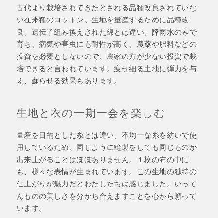
古代より栽培されてきたとされる品種改良されていな
い在来種のコットン。生地を量産するために品種改
良、遺伝子組み換えされた綿とは違い、降雨水のみで
育ち、病気や害虫にも耐性が高く、農薬や肥料などの
投資を必要としないので、農家の方が少ない投資で栽
培できると言われています。痩せ細る土地に弾力を与
え、蘇らせる効果もあります。
生地と衣の一期一会を楽しむ
量産を目的とした糸とは違い、不均一な糸を紡いで使
用しているため、同じように縫製をしても同じものが
出来上がることはほぼありません。１枚の布の中に
も、様々な表情が生まれています。この生地の独特の
仕上がりが魅力だとわたしたちは感じました。いって
んものの美しさを分かち合えますことを心から願って
います。