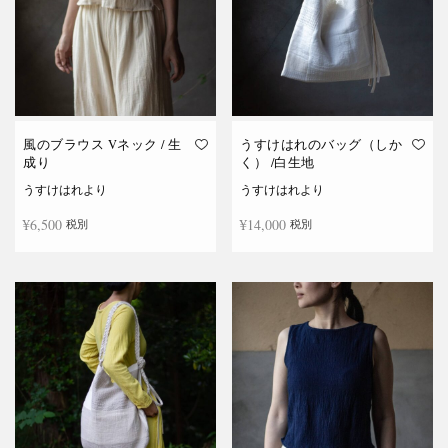
風のブラウス Vネック / 生
うすけはれのバッグ（しか
成り
く） /白生地
うすけはれより
うすけはれより
¥
6,500
¥
14,000
税別
税別
続きを読む
お買い物カゴに追加