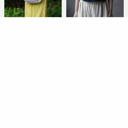
うすけはれのバッグ（ま
風の ブラウス Uネック / 藍
る） / 生成り生地
色 / 藍の染め
うすけはれより
うすけはれより
¥
14,000
¥
11,000
税別
税別
お買い物カゴに追加
お買い物カゴに追加