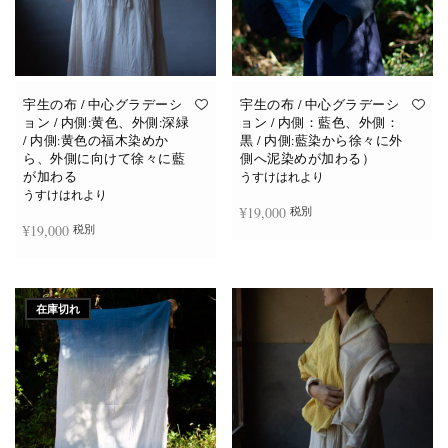
宇生の布 / 中心グラデーシ
宇生の布 / 中心グラデーシ
ョン / 内側:黄色、外側:深緑
ョン / 内側：藍色、外側：
/ 内側:黄色の福木染めか
黒 / 内側:藍染から徐々に外
ら、外側に向けて徐々に藍
側へ泥染めが加わる）
が加わる
うすけはれより
うすけはれより
¥
19,000
税別
¥
19,000
税別
お買い物カゴに追加
お買い物カゴに追加
在庫切れ