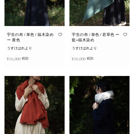
宇生の布 / 単色 / 福木染め
宇生の布 / 単色 / 若草色 ー
ー 黄色
藍×福木染め
うすけはれより
うすけはれより
¥
16,000
¥
16,000
税別
税別
お買い物カゴに追加
お買い物カゴに追加