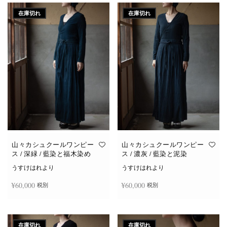
在庫切れ
在庫切れ
山々カシュクールワンピー
山々カシュクールワンピー
ス / 深緑 / 藍染と福木染め
ス / 濃灰 / 藍染と泥染
うすけはれより
うすけはれより
¥
60,000
¥
60,000
税別
税別
続きを読む
続きを読む
在庫切れ
在庫切れ