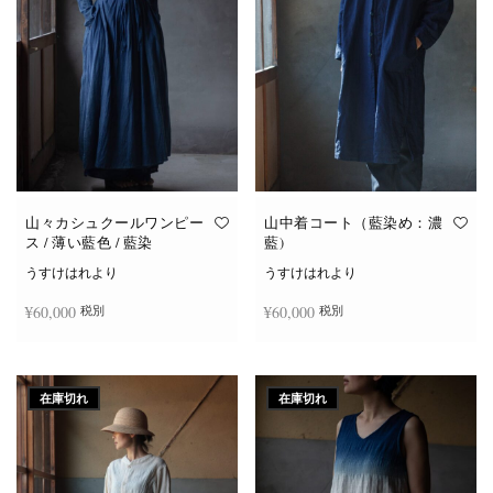
山々カシュクールワンピー
山中着コート（藍染め：濃
ス / 薄い藍色 / 藍染
藍)
うすけはれより
うすけはれより
¥
60,000
¥
60,000
税別
税別
続きを読む
続きを読む
在庫切れ
在庫切れ