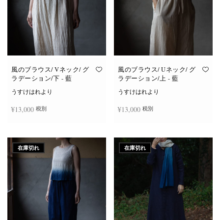
風のブラウス/ Vネック/ グ
風のブラウス/ Uネック/ グ
ラデーション/下 - 藍
ラデーション/上 - 藍
うすけはれより
うすけはれより
¥
13,000
¥
13,000
税別
税別
続きを読む
続きを読む
在庫切れ
在庫切れ