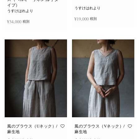
イプ）
うすけはれより
うすけはれより
¥
19,000
税別
¥
34,000
税別
お買い物カゴに追加
続きを読む
風のブラウス（Uネック）/
風のブラウス（Vネック）/
麻生地
麻生地