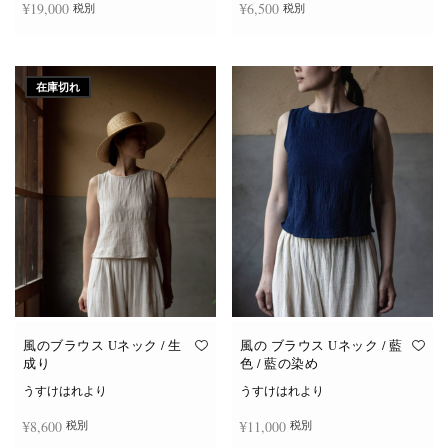
¥
19,000
¥
6,500
税別
税別
商
商
品
品
ペ
ペ
ー
ー
お買い物カゴに追加
続きを読む
ジ
ジ
か
か
在庫切れ
ら
ら
選
選
択
択
で
で
き
き
ま
ま
す
す
風のブラウス Uネック / 生
風の ブラウス Uネック / 藍
成り
色 / 藍の染め
うすけはれより
うすけはれより
¥
8,600
¥
11,000
税別
税別