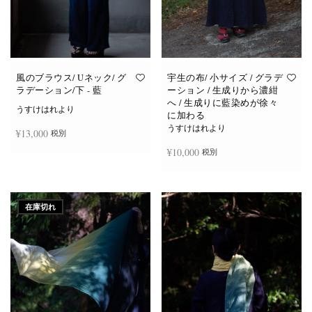
風のブラウス/ Uネック/ グ
宇生の布/ 小サイズ / グラデ
ラデーション/下 - 藍
ーション / 生成りから濃紺
へ / 生成りに藍染めが徐々
うすけはれより
に加わる
うすけはれより
¥
13,000
税別
¥
10,000
税別
続きを読む
続きを読む
在庫切れ