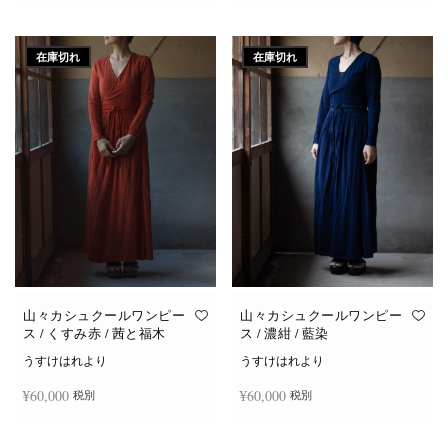
続きを読む
お買い物カゴに追加
在庫切れ
在庫切れ
山々カシュクールワンピー
山々カシュクールワンピー
ス / くすみ赤 / 茜と福木
ス / 濃紺 / 藍染
うすけはれより
うすけはれより
¥
60,000
¥
60,000
税別
税別
続きを読む
続きを読む