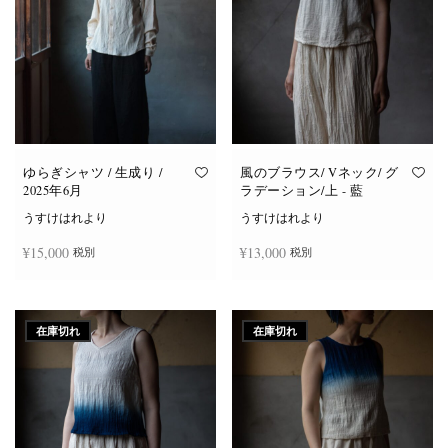
ゆらぎシャツ / 生成り /
風のブラウス/ Vネック/ グ
2025年6月
ラデーション/上 - 藍
うすけはれより
うすけはれより
¥
15,000
¥
13,000
税別
税別
続きを読む
続きを読む
在庫切れ
在庫切れ