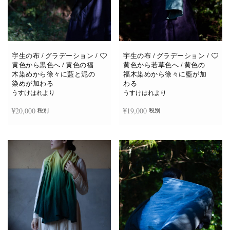
宇生の布 / グラデーション /
宇生の布 / グラデーション /
黄色から黒色へ / 黄色の福
黄色から若草色へ / 黄色の
木染めから徐々に藍と泥の
福木染めから徐々に藍が加
染めが加わる
わる
うすけはれより
うすけはれより
¥
20,000
¥
19,000
税別
税別
続きを読む
お買い物カゴに追加