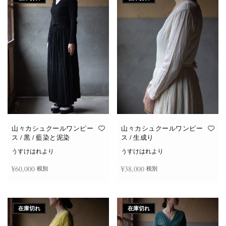
山々カシュクールワンピー
山々カシュクールワンピー
ス / 黒 / 藍染と泥染
ス / 生成り
うすけはれより
うすけはれより
¥
60,000
¥
38,000
税別
税別
続きを読む
続きを読む
在庫切れ
在庫切れ