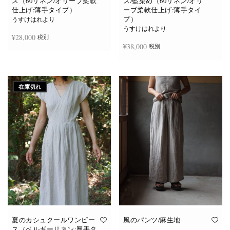
ス（60リネン/オリーブ柔軟
ス/藍染め（60リネン/オリ
仕上げ:薄手タイプ）
ーブ柔軟仕上げ:薄手タイ
プ）
うすけはれより
うすけはれより
¥
28,000
税別
¥
38,000
税別
お買い物カゴに追加
続きを読む
在庫切れ
夏のカシュクールワンピー
風のパンツ/麻生地
ス（ベルギーリネン:厚手タ