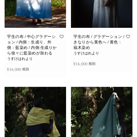
宇生の布 / 中心グラデーシ
宇生の布 / グラデーション /
ョン / 内側：生成り、外
きなりから黄色へ / 黄色：
側：藍染め / 内側:生成りか
福木染め
ら徐々に藍染めが加わる
うすけはれより
うすけはれより
¥
16,000
税別
¥
16,000
税別
お買い物カゴに追加
続きを読む