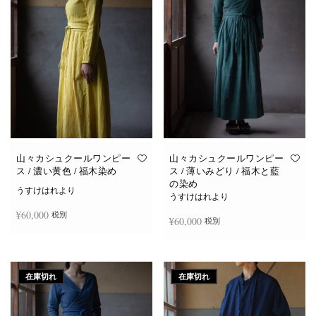
山々カシュクールワンピー
山々カシュクールワンピー
ス / 濃い黄色 / 福木染め
ス / 薄いみどり / 福木と藍
の染め
うすけはれより
うすけはれより
¥
60,000
税別
¥
60,000
税別
続きを読む
続きを読む
在庫切れ
在庫切れ