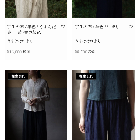
宇生の布 / 単色 / くすんだ
宇生の布 / 単色 / 生成り
赤 ー 茜×福木染め
うすけはれより
うすけはれより
¥
16,000
¥
8,700
税別
税別
お買い物カゴに追加
お買い物カゴに追加
在庫切れ
在庫切れ