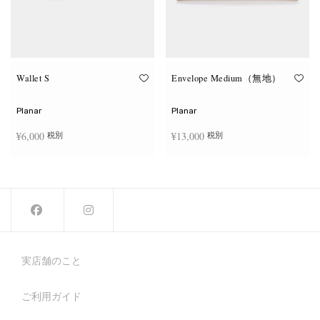
Wallet S
Envelope Medium（無地）
Planar
Planar
¥
6,000
¥
13,000
税別
税別
こ
オプションを選択
お買い物カゴに追加
の
商
品
に
は
複
数
の
バ
実店舗のこと
リ
エ
ー
ご利用ガイド
シ
ョ
ン