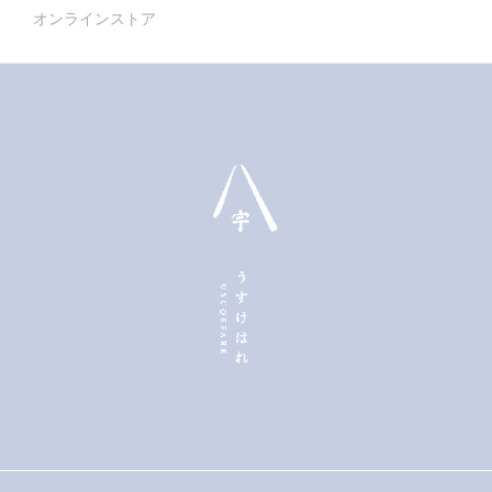
が
オンラインストア
あ
り
ま
す。
オ
プ
シ
ョ
ン
は
商
品
ペ
ー
ジ
か
ら
選
択
で
き
ま
す