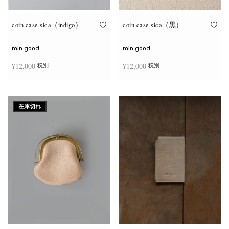
り
り
ま
ま
す。
す。
オ
オ
coin case sica（indigo）
coin case sica（黒）
プ
プ
シ
シ
ョ
ョ
min.good
min.good
ン
ン
は
は
¥
12,000
¥
12,000
税別
税別
商
商
品
品
ペ
ペ
ー
ー
続きを読む
続きを読む
ジ
ジ
か
か
在庫切れ
ら
ら
選
選
択
択
で
で
き
き
ま
ま
す
す