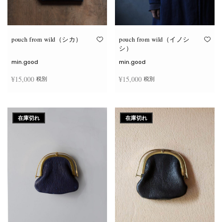
が
が
あ
あ
り
り
ま
ま
す。
す。
オ
オ
pouch from wild（シカ）
pouch from wild（イノシ
プ
プ
シ）
シ
シ
ョ
ョ
min.good
min.good
ン
ン
は
は
¥
15,000
¥
15,000
税別
税別
商
商
品
品
ペ
ペ
こ
こ
ー
ー
オプションを選択
オプションを選択
の
の
ジ
ジ
商
商
か
か
在庫切れ
在庫切れ
品
品
ら
ら
に
に
選
選
は
は
択
択
複
複
で
で
数
数
き
き
の
の
ま
ま
バ
バ
す
す
リ
リ
エ
エ
ー
ー
シ
シ
ョ
ョ
ン
ン
が
が
あ
あ