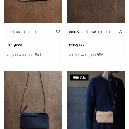
card case（put in）
coin & card case（put in）
min.good
min.good
価格
価格
¥
3,300
–
¥
4,800
¥
4,500
–
¥
7,000
税別
税別
帯:
帯:
こ
こ
¥3,300
¥4,500
オプションを選択
オプションを選択
の
の
商
商
–
–
在庫切れ
品
品
¥4,800
¥7,000
に
に
は
は
複
複
数
数
の
の
バ
バ
リ
リ
エ
エ
ー
ー
シ
シ
ョ
ョ
ン
ン