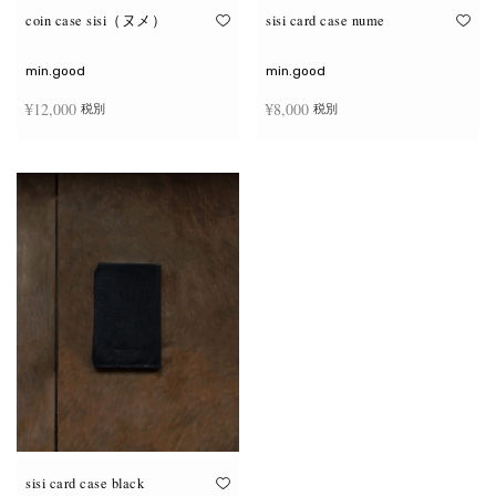
coin case sisi（ヌメ）
sisi card case nume
min.good
min.good
¥
12,000
¥
8,000
税別
税別
続きを読む
お買い物カゴに追加
sisi card case black