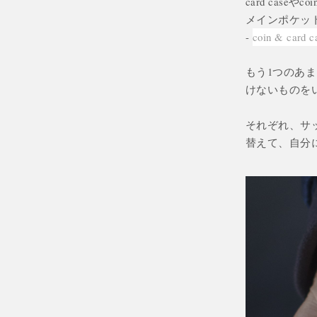
card case
メインポケットに
-
coin & car
もう1つのあ
けないものを
それぞれ、サ
替えて、自分