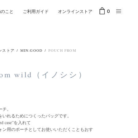
舗のこと
ご利用ガイド
オンラインストア
0
ンストア
/
MIN.GOOD
/
POUCH FROM
from wild（イノシシ）
ーチ。
をいれるためにつくったバッグです。
rd case”を入れて
ォン用のポーチとしてお使いいただくこともおす