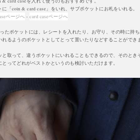
やcoin & card caseを入れて使うのもおすすめです。
「coin & card case」をいれ、サブポケットにお札をいれる。
d caseページへ
-
card caseページへ
まったポケットには、レシートを入れたり、お守り、その時に持
いれるようのポケットとしてとって置いたりなどすることができ
ッと取って、違うポケットにいれることもできるので、そのとき
にとってどれがベストかというのも検討いただけます。