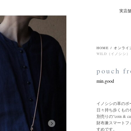
実店
HOME
/
オンライ
WILD（イノシシ）
pouch 
min.good
イノシシの革のポ
日々持ち歩くもの
別売りの“coin & ca
財布兼スマートフ
すめです。