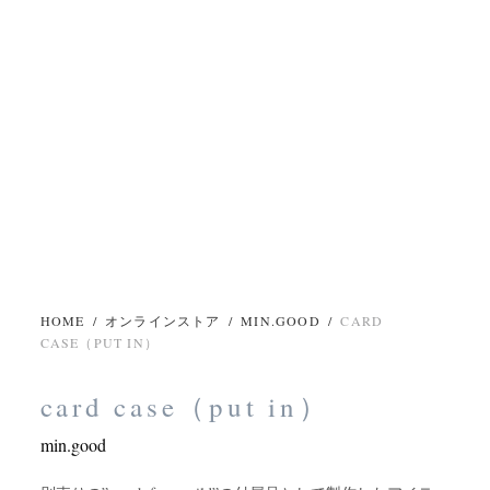
HOME
/
オンラインストア
/
MIN.GOOD
/
CARD
CASE（PUT IN）
card case（put in）
min.good