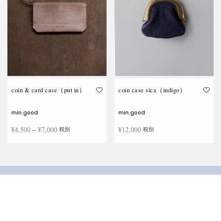
ま
ま
す
す
coin & card case（put in）
coin case sica（indigo）
min.good
min.good
価格
¥
4,500
–
¥
7,000
¥
12,000
税別
税別
帯:
こ
¥4,500
オプションを選択
続きを読む
の
商
–
品
¥7,000
に
※ SNSにて、いち早く情報発信いたしま
は
複
数
す。
の
バ
リ