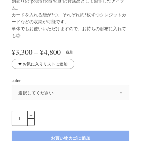
別売りの”pouch from wild”の付属品として製作したアイテ
ム。
カードを入れる袋が3つ、それぞれ約5枚ずつクレジットカ
ードなどの収納が可能です。
単体でもお使いいただけますので、お持ちの財布に入れて
も◎
価格
¥
3,300
–
¥
4,800
税別
帯:
¥3,300
❤︎ お気に入りリストに追加
–
¥4,800
color
お買い物カゴに追加