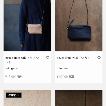
pouch from wild（イノシ
pouch from wild（シカ）
シ）
min.good
min.good
¥
15,000
¥
15,000
税別
税別
こ
こ
オプションを選択
オプションを選択
の
の
商
商
在庫切れ
品
品
に
に
は
は