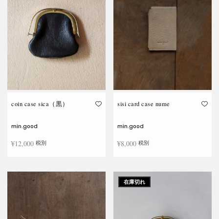
複
複
数
数
の
の
バ
バ
リ
リ
エ
エ
ー
ー
シ
シ
ョ
ョ
ン
ン
が
が
あ
あ
り
り
ま
ま
す。
す。
オ
オ
coin case sica（黒）
sisi card case nume
プ
プ
シ
シ
ョ
ョ
min.good
min.good
ン
ン
は
は
¥
12,000
¥
8,000
税別
税別
商
商
品
品
ペ
ペ
ー
ー
続きを読む
お買い物カゴに追加
ジ
ジ
か
か
在庫切れ
ら
ら
選
選
択
択
で
で
き
き