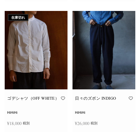
ペ
ペ
こ
こ
ー
ー
オプションを選択
オプションを選択
の
の
ジ
ジ
商
商
か
か
在庫切れ
品
品
ら
ら
に
に
選
選
は
は
択
択
複
複
で
で
数
数
き
き
の
の
ま
ま
バ
バ
す
す
リ
リ
エ
エ
ー
ー
シ
シ
ョ
ョ
ン
ン
が
が
あ
あ
り
り
ま
ま
す。
す。
オ
オ
ゴデシャツ（OFF WHITE）
日々のズボン INDIGO
プ
プ
シ
シ
ョ
ョ
HiHiHi
HiHiHi
ン
ン
は
は
¥
18,000
¥
26,000
税別
税別
商
商
品
品
ペ
ペ
こ
こ
ー
ー
オプションを選択
オプションを選択