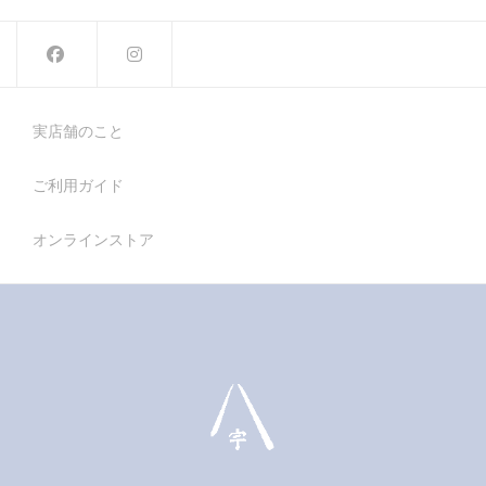
の
の
ジ
ジ
商
商
か
か
品
品
ら
ら
に
に
選
選
は
は
択
択
複
複
で
で
数
数
き
き
の
の
ま
ま
バ
バ
す
す
実店舗のこと
リ
リ
エ
エ
ー
ー
ご利用ガイド
シ
シ
ョ
ョ
ン
ン
が
が
オンラインストア
あ
あ
り
り
ま
ま
す。
す。
オ
オ
プ
プ
シ
シ
ョ
ョ
ン
ン
は
は
商
商
品
品
ペ
ペ
ー
ー
ジ
ジ
か
か