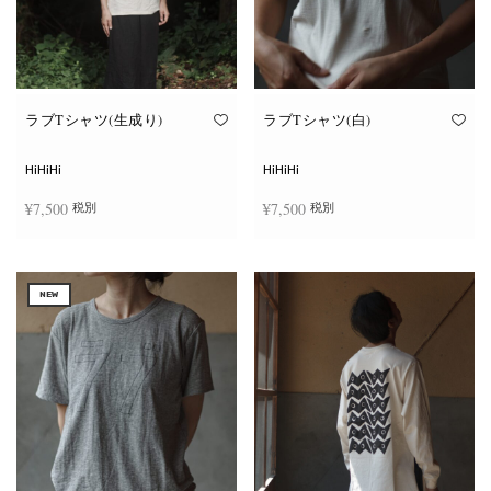
ラブTシャツ(生成り)
ラブTシャツ(白)
HiHiHi
HiHiHi
¥
7,500
¥
7,500
税別
税別
こ
こ
オプションを選択
オプションを選択
の
の
商
商
NEW
品
品
に
に
は
は
複
複
数
数
の
の
バ
バ
リ
リ
エ
エ
ー
ー
シ
シ
ョ
ョ
ン
ン