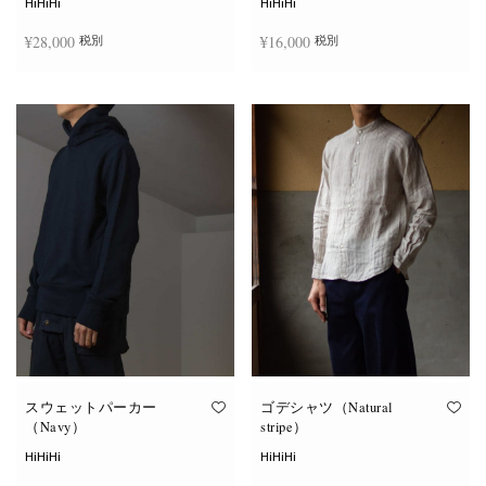
HiHiHi
HiHiHi
ン
ン
は
は
¥
28,000
¥
16,000
税別
税別
商
商
品
品
ペ
ペ
こ
こ
ー
ー
オプションを選択
オプションを選択
の
の
ジ
ジ
商
商
か
か
品
品
ら
ら
に
に
選
選
は
は
択
択
複
複
で
で
数
数
き
き
の
の
ま
ま
バ
バ
す
す
リ
リ
エ
エ
ー
ー
シ
シ
ョ
ョ
ン
ン
が
が
あ
あ
り
り
ま
ま
す。
す。
オ
オ
スウェットパーカー
ゴデシャツ（Natural
プ
プ
（Navy）
stripe）
シ
シ
ョ
ョ
HiHiHi
HiHiHi
ン
ン
は
は