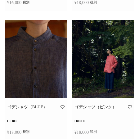
¥
16,000
¥
18,000
税別
税別
商
商
品
品
ペ
ペ
こ
こ
ー
ー
オプションを選択
オプションを選択
の
の
ジ
ジ
商
商
か
か
品
品
ら
ら
に
に
選
選
は
は
択
択
複
複
で
で
数
数
き
き
の
の
ま
ま
バ
バ
す
す
リ
リ
エ
エ
ー
ー
シ
シ
ョ
ョ
ン
ン
が
が
あ
あ
り
り
ま
ま
す。
す。
オ
オ
ゴデシャツ（BLUE）
ゴデシャツ（ピンク）
プ
プ
シ
シ
ョ
ョ
HiHiHi
HiHiHi
ン
ン
は
は
¥
18,000
¥
18,000
税別
税別
商
商
品
品