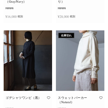
（Gray/Navy）
り）
HiHiHi
HiHiHi
¥
16,000
¥
28,000
税別
税別
こ
こ
オプションを選択
オプションを選択
の
の
商
商
在庫切れ
品
品
に
に
は
は
複
複
数
数
の
の
バ
バ
リ
リ
エ
エ
ー
ー
シ
シ
ョ
ョ
ン
ン
が
が
あ
あ
り
り
ま
ま
す。
す。
オ
オ
ゴデシャツワンピ（黒）
スウェットパーカー
プ
プ
（Natural）
シ
シ
ョ
ョ