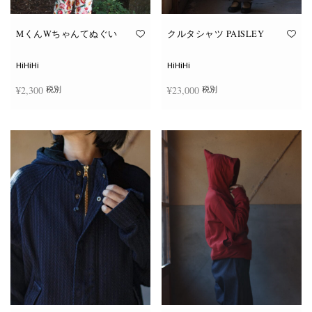
り
り
ま
ま
す。
す。
オ
オ
MくんWちゃんてぬぐい
クルタシャツ PAISLEY
プ
プ
シ
シ
ョ
ョ
HiHiHi
HiHiHi
ン
ン
は
は
¥
2,300
¥
23,000
税別
税別
商
商
品
品
ペ
ペ
こ
ー
ー
お買い物カゴに追加
オプションを選択
の
ジ
ジ
商
か
か
品
ら
ら
に
選
選
は
択
択
複
で
で
数
き
き
の
ま
ま
バ
す
す
リ
エ
ー
シ
ョ
ン
が
あ
り
ま