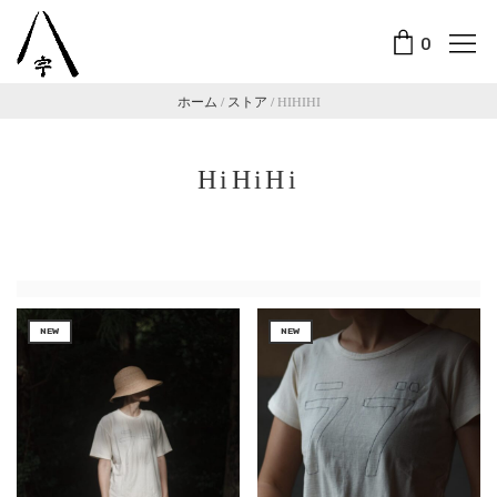
0
ホーム
/
ストア
/
HIHIHI
HiHiHi
NEW
NEW