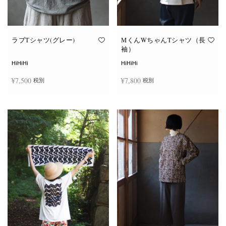
が
が
あ
あ
り
り
ま
ま
す。
す。
オ
オ
ラブTシャツ(グレー)
MくんWちゃんTシャツ（長
プ
プ
袖）
シ
シ
ョ
ョ
HiHiHi
HiHiHi
ン
ン
は
は
¥
7,500
¥
7,800
税別
税別
商
商
品
品
ペ
ペ
こ
こ
ー
ー
オプションを選択
オプションを選択
の
の
ジ
ジ
商
商
か
か
品
品
ら
ら
に
に
選
選
は
は
択
択
複
複
で
で
数
数
き
き
の
の
ま
ま
バ
バ
す
す
リ
リ
エ
エ
ー
ー
シ
シ
ョ
ョ
ン
ン
が
が
あ
あ