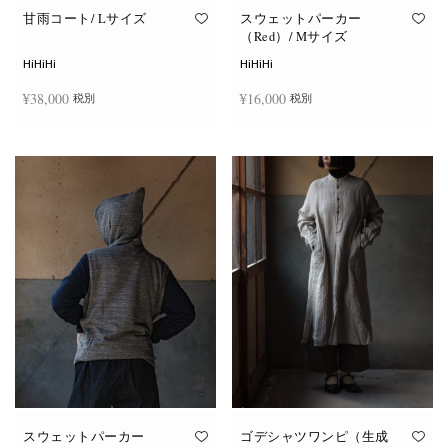
す。
オ
甘雨コート/ Lサイズ
スウェットパーカー
プ
（Red）/ Mサイズ
シ
ョ
HiHiHi
HiHiHi
ン
は
¥
38,000
¥
16,000
税別
税別
商
品
ペ
ー
お買い物カゴに追加
お買い物カゴに追加
ジ
か
ら
選
択
で
き
ま
す
スウェットパーカー
ゴデシャツワンピ（生成