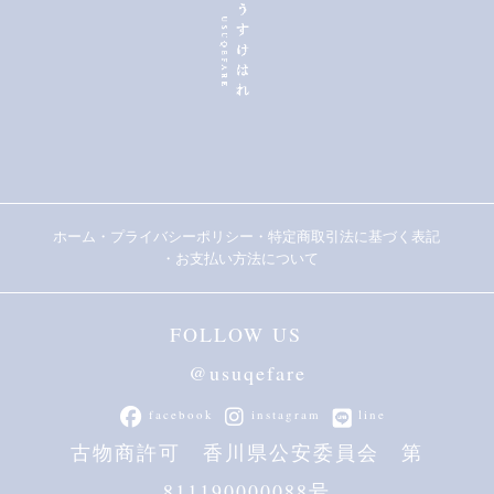
ら
ら
選
選
択
択
で
で
き
き
ま
ま
す
す
ホーム
・
プライバシーポリシー
・
特定商取引法に基づく表記
・
お支払い方法について
FOLLOW US
@usuqefare
facebook
instagram
line
古物商許可 香川県公安委員会 第
811190000088号