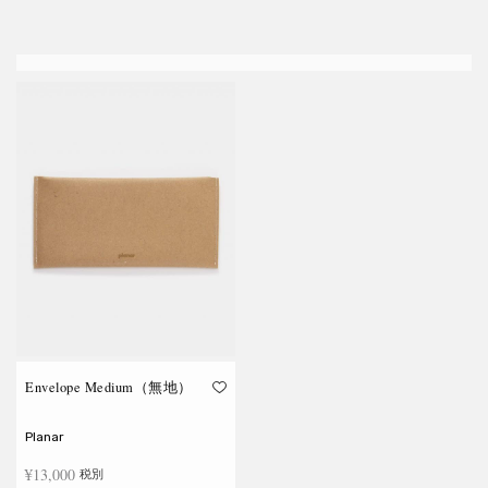
Envelope Medium（無地）
Planar
¥
13,000
税別