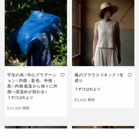
宇生の布 / 中心グラデーシ
風のブラウス Uネック / 生
ョン / 内側：藍色、外側：
成り
黒 / 内側:藍染から徐々に外
うすけはれより
側へ泥染めが加わる）
うすけはれより
¥
8,600
税別
¥
19,000
税別
続きを読む
お買い物カゴに追加
在庫切れ
在庫切れ