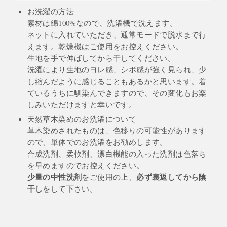
お洗濯の方法
素材は綿100%なので、洗濯機で洗えます。
ネットに入れていただき、通常モードで脱水まで行
えます。乾燥機はご使用をお控えください。
生地を手で伸ばしてから干してください。
洗濯により生地のヨレ感、シボ感が強く見られ、少
し縮んだように感じることもあるかと思います。着
ているうちに馴染んできますので、その変化もお楽
しみいただけますと幸いです。
天然草木染めのお洗濯について
草木染めされたものは、色移りの可能性があります
ので、単体でのお洗濯をお勧めします。
合成洗剤、柔軟剤、漂白機能の入った洗剤は色落ち
を早めますのでお控えください。
少量の中性洗剤
必ず裏返してから陰
をご使用の上、
干し
をして下さい。