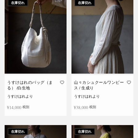
在庫切れ
在庫切れ
うすけはれのバッグ（ま
山々カシュクールワンピー
る） /白生地
ス / 生成り
うすけはれより
うすけはれより
¥
14,000
¥
38,000
税別
税別
続きを読む
続きを読む
在庫切れ
在庫切れ