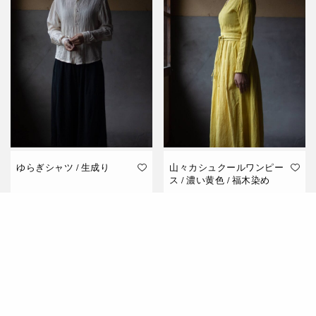
ゆらぎシャツ / 生成り
山々カシュクールワンピー
ス / 濃い黄色 / 福木染め
うすけはれより
うすけはれより
¥
14,000
¥
60,000
税別
税別
続きを読む
続きを読む
在庫切れ