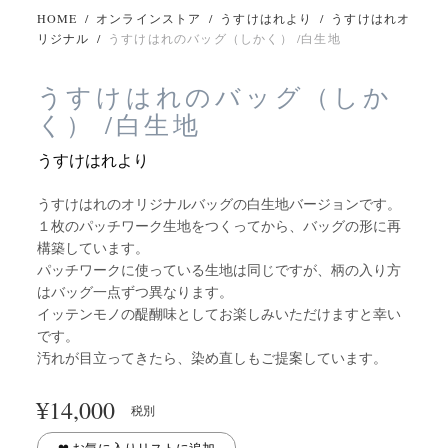
HOME
/
オンラインストア
/
うすけはれより
/
うすけはれオ
リジナル
/
うすけはれのバッグ（しかく） /白生地
うすけはれのバッグ（しか
く） /白生地
うすけはれより
うすけはれのオリジナルバッグの白生地バージョンです。
１枚のパッチワーク生地をつくってから、バッグの形に再
構築しています。
パッチワークに使っている生地は同じですが、柄の入り方
はバッグ一点ずつ異なります。
イッテンモノの醍醐味としてお楽しみいただけますと幸い
です。
汚れが目立ってきたら、染め直しもご提案しています。
¥
14,000
税別
❤︎ お気に入りリストに追加