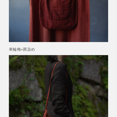
車輪梅×茜染め