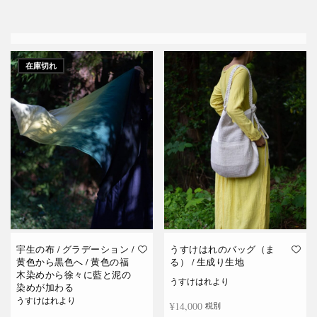
在庫切れ
宇生の布 / グラデーション /
うすけはれのバッグ（ま
黄色から黒色へ / 黄色の福
る） / 生成り生地
木染めから徐々に藍と泥の
うすけはれより
染めが加わる
うすけはれより
¥
14,000
税別