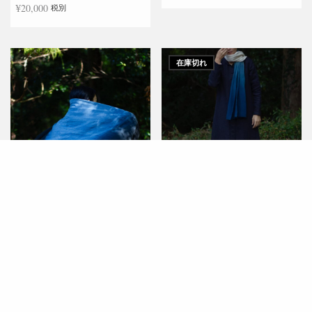
¥
20,000
税別
お買い物カゴに追加
続きを読む
在庫切れ
宇生の布 / 中心グラデーシ
宇生の布/ 小サイズ / グラデ
ョン / 内側：藍色、外側：
ーション / 生成りから濃紺
黒 / 内側:藍染から徐々に外
へ / 生成りに藍染めが徐々
側へ泥染めが加わる）
に加わる
うすけはれより
うすけはれより