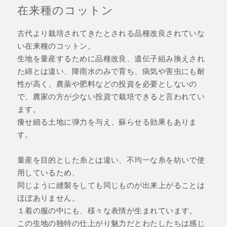
在来種のコットン
古代より栽培されてきたとされる品種改良されていな
い在来種のコットン。
生地を量産するために品種改良、遺伝子組み換えされ
た綿とは違い、降雨水のみで育ち、病気や害虫にも耐
性が高く、農薬や肥料などの投資を必要としないの
で、農家の方が少ない投資で栽培できると言われてい
ます。
痩せ細る土地に弾力を与え、蘇らせる効果もありま
す。
量産を目的とした糸とは違い、不均一な糸を紡いで使
用しているため、
同じように縫製をしても同じものが出来上がることは
ほぼありません。
１着の服の中にも、様々な表情が生まれています。
この生地の独特の仕上がり魅力だとわたしたちは感じ