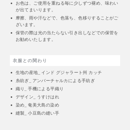
お色は、ご使用を重ねる毎に少しずつ褪め、味わい
が出てまいります。
摩擦、雨や汗などで、色落ち、色移りすることがご
ざいます。
保管の際は光の当たらない引き出しなどでの保管を
お勧めいたします。
衣服との関わり
生地の産地_ インド グジャラート州 カッチ
糸紡ぎ_ アンバーチャルカによる手紡ぎ
織り_ 手機による平織り
デザイン_ うすけはれ
染め_ 奄美大島の染め
縫製_ 小豆島の縫い手