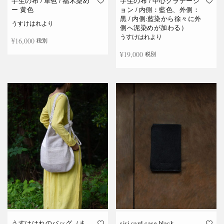
宇生の布 / 単色 / 福木染め
宇生の布 / 中心グラデーシ
ー 黄色
ョン / 内側：藍色、外側：
黒 / 内側:藍染から徐々に外
うすけはれより
側へ泥染めが加わる）
うすけはれより
¥
16,000
税別
¥
19,000
税別
お買い物カゴに追加
お買い物カゴに追加
うすけはれのバッグ（ま
sisi card case black