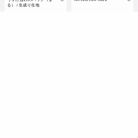
る） / 生成り生地
うすけはれより
min.good
¥
14,000
¥
8,000
税別
税別
お買い物カゴに追加
お買い物カゴに追加
宇生の布 / 中心グラデーシ
宇生の布 / 単色 / くすんだ
ョン / 内側:黄色、外側:深緑
赤 ー 茜×福木染め