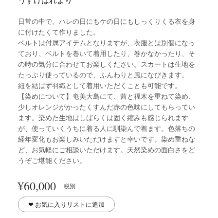
日常の中で、ハレの日にもケの日にもしっくりくる衣を身
に付けたくて作りました。
ベルトは付属アイテムとなりますが、衣服とは別個になっ
ており、ベルトを巻いて着用したり、巻かなかったり、そ
の時の気分に合わせてお楽しください。スカートは生地を
たっぷり使っているので、ふんわりと風になびきます。
紐を結ばず羽織として着用いただくことも可能です。
【染めについて】奄美大島にて、茜と福木を重ねて染め、
少しオレンジがかったくすんだ赤の色味にしてもらってい
ます。染めた生地はしばらくは固く縮みも感じられます
が、使っていくうちに着る人に馴染んで着ます。色落ちの
経年変化もお楽しみいただけますと幸いです。染め重ねな
ど、お気軽にご相談いただけます。天然染めの面白さをど
うぞご堪能ください。
¥
60,000
税別
❤︎ お気に入りリストに追加