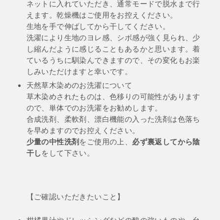
ネットに入れていただき、通常モードで脱水まで行
えます。乾燥機はご使用をお控えください。
生地を手で伸ばしてから干してください。
洗濯により生地のヨレ感、シボ感が強く見られ、少
し縮んだように感じることもあるかと思います。着
ているうちに馴染んできますので、その変化もお楽
しみいただけますと幸いです。
天然草木染めのお洗濯について
草木染めされたものは、色移りの可能性があります
ので、単体でのお洗濯をお勧めします。
合成洗剤、柔軟剤、漂白機能の入った洗剤は色落ち
を早めますのでお控えください。
少量の中性洗剤
必ず裏返してから陰
をご使用の上、
干し
をして下さい。
【ご確認いただきたいこと】
柑橘果汁やドレッシングなどの酸の強いものや、台