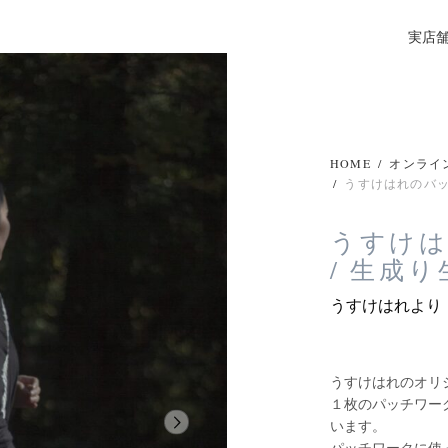
実店
HOME
/
オンライ
/
うすけはれのバッ
うすけ
/ 生成
うすけはれより
うすけはれのオリ
１枚のパッチワー
います。
パッチワークに使