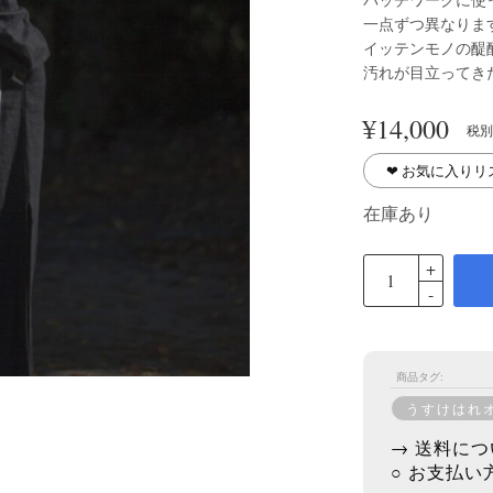
一点ずつ異なりま
イッテンモノの醍
汚れが目立ってき
¥
14,000
税別
❤︎ お気に入り
在庫あり
商品タグ:
うすけはれ
→ 送料につ
○ お支払い