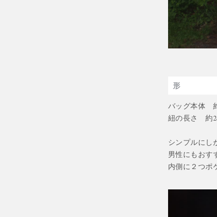
形
バッグ本体 約4
紐の長さ 約2
シンプルにし
男性にもおす
内側に２つポ