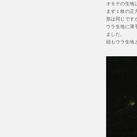
オモテの生地
まず１枚の正
形は同じです
ウラ生地に薄
ました。
紐もウラ生地