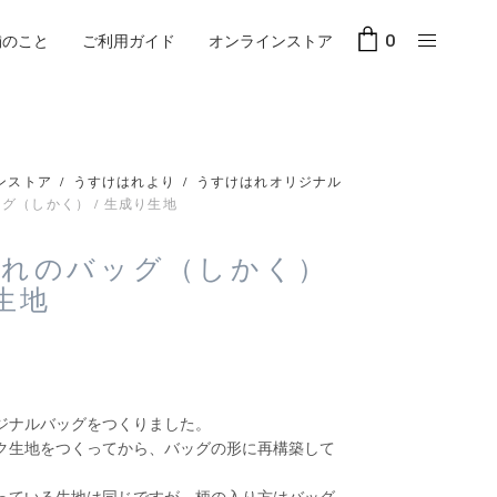
舗のこと
ご利用ガイド
オンラインストア
0
ンストア
/
うすけはれより
/
うすけはれオリジナル
グ（しかく） / 生成り生地
はれのバッグ（しかく）
り生地
ジナルバッグをつくりました。
ク生地をつくってから、バッグの形に再構築して
っている生地は同じですが、柄の入り方はバッグ