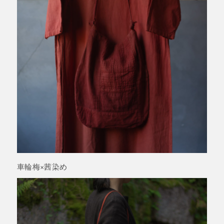
車輪梅×茜染め