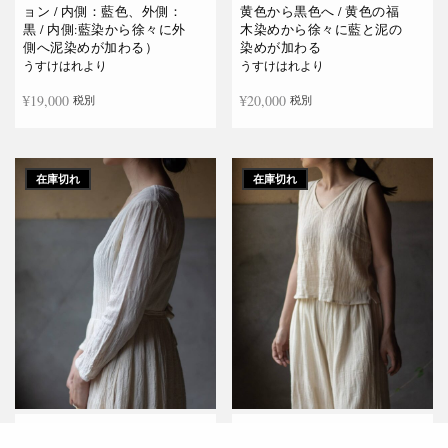
ョン / 内側：藍色、外側：
黄色から黒色へ / 黄色の福
黒 / 内側:藍染から徐々に外
木染めから徐々に藍と泥の
側へ泥染めが加わる）
染めが加わる
うすけはれより
うすけはれより
¥
19,000
¥
20,000
税別
税別
お買い物カゴに追加
続きを読む
在庫切れ
在庫切れ
山々カシュクールワンピー
風のブラウス Vネック / 生