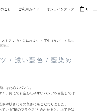
舗のこと
ご利用ガイド
オンラインストア
0
ンストア
/
うすけはれより
/
宇生（うい）
/
風の
 藍染め
 / 濃い藍色 / 藍染め
風にはためくパンツ。
すく、何にでも合わせやすいパンツを目指して作
軽さや肌さわりの良さにもこだわりました。
っている”風のブラウス”と合わせると、上半身は