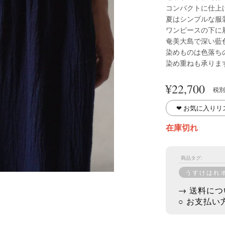
コンパクトに仕上
夏はシンプルな服
ワンピースの下に
奄美大島で深い藍
染めものは色落ち
染め重ねも承りま
¥
22,700
税別
❤︎ お気に入り
在庫切れ
商品タグ:
うすけはれ
→ 送料につ
○ お支払い