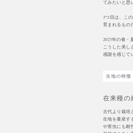
てみたいと思
3つ目は、こ
育まれるもの
2023年の
こうした美し
感謝を感じて
生地の特徴
在来種の
古代より栽培
生地を量産す
や害虫にも耐