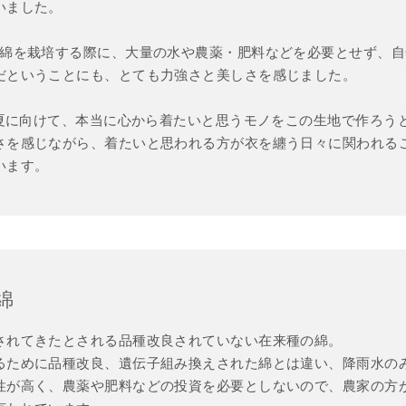
いました。
の綿を栽培する際に、大量の水や農薬・肥料などを必要とせず、
だということにも、とても力強さと美しさを感じました。
春・夏に向けて、本当に心から着たいと思うモノをこの生地で作ろう
さを感じながら、着たいと思われる方が衣を纏う日々に関われる
います。
綿
されてきたとされる品種改良されていない在来種の綿。
るために品種改良、遺伝子組み換えされた綿とは違い、降雨水の
性が高く、農薬や肥料などの投資を必要としないので、農家の方