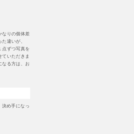
かなりの個体差
った違いが、
１点ずつ写真を
せていただきま
になる方は、お
、決め手になっ