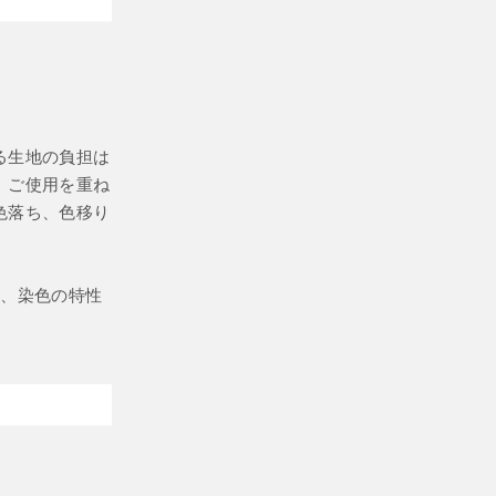
る生地の負担は
、ご使用を重ね
色落ち、色移り
が、染色の特性