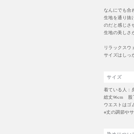
なんにでも合
生地を通り抜
のだと感じさ
生地の美しさ
リラックスウ
サイズはしっ
サイズ
着ている人：身長
総丈96cm 股
ウエストはゴ
※丈の調節や
染めについ