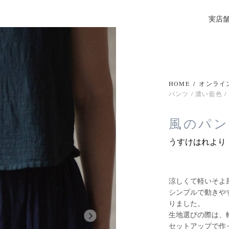
実店
HOME
/
オンライ
パンツ / 濃い藍色 /
風のパンツ
うすけはれより
涼しくて軽いそよ
シンプルで動きや
りました。
生地選びの際は、
セットアップで作