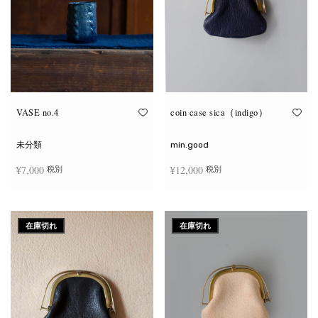
VASE no.4
coin case sica（indigo）
未分類
min.good
¥
7,000
¥
12,000
税別
税別
お買い物カゴに追加
続きを読む
在庫切れ
在庫切れ