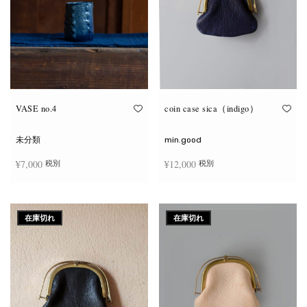
VASE no.4
coin case sica（indigo）
未分類
min.good
¥
7,000
¥
12,000
税別
税別
お買い物カゴに追加
続きを読む
在庫切れ
在庫切れ