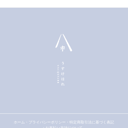
り
ま
す。
オ
プ
シ
ョ
ン
は
商
品
ペ
ー
ジ
か
ら
選
択
で
き
ま
す
ホーム
・
プライバシーポリシー
・
特定商取引法に基づく表記
・
お支払い方法について