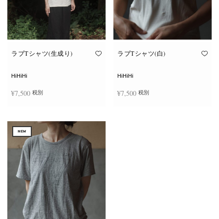
ラブTシャツ(生成り)
ラブTシャツ(白)
HiHiHi
HiHiHi
¥
7,500
¥
7,500
税別
税別
こ
こ
オプションを選択
オプションを選択
の
の
商
商
NEW
品
品
に
に
は
は
複
複
数
数
の
の
バ
バ
リ
リ
エ
エ
ー
ー
シ
シ
ョ
ョ
ン
ン