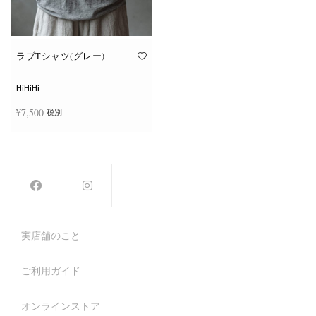
が
が
あ
あ
り
り
ま
ま
す。
す。
オ
オ
ラブTシャツ(グレー)
プ
プ
シ
シ
ョ
ョ
HiHiHi
ン
ン
は
は
¥
7,500
税別
商
商
品
品
ペ
ペ
こ
ー
ー
オプションを選択
の
ジ
ジ
商
か
か
品
ら
ら
に
選
選
は
択
択
複
で
で
数
き
き
の
ま
ま
バ
す
す
実店舗のこと
リ
エ
ー
ご利用ガイド
シ
ョ
ン
が
オンラインストア
あ