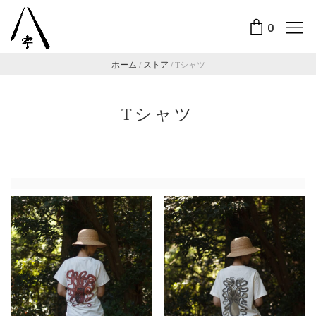
0
ホーム
/
ストア
/
Tシャツ
Tシャツ