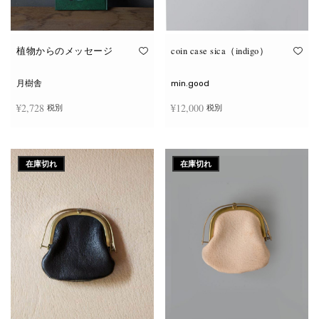
が
あ
り
ま
す。
オ
植物からのメッセージ
coin case sica（indigo）
プ
シ
ョ
月樹舎
min.good
ン
は
¥
2,728
¥
12,000
税別
税別
商
品
ペ
ー
お買い物カゴに追加
続きを読む
ジ
か
在庫切れ
在庫切れ
ら
選
択
で
き
ま
す