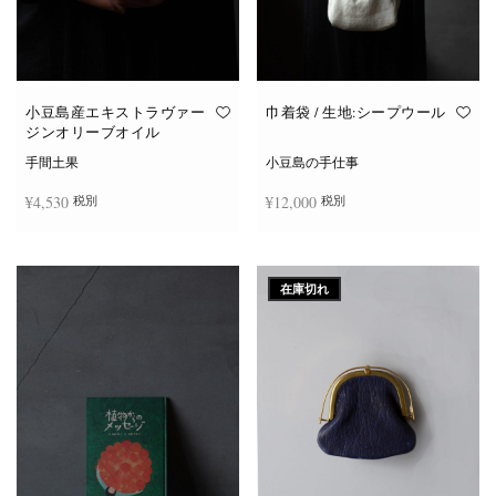
小豆島産エキストラヴァー
巾着袋 / 生地:シープウール
ジンオリーブオイル
手間土果
小豆島の手仕事
¥
4,530
¥
12,000
税別
税別
こ
オプションを選択
お買い物カゴに追加
の
商
在庫切れ
品
に
は
複
数
の
バ
リ
エ
ー
シ
ョ
ン