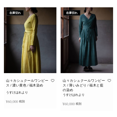
続きを読む
続きを読む
在庫切れ
在庫切れ
山々カシュクールワンピー
山々カシュクールワンピー
ス / 濃い黄色 / 福木染め
ス / 薄いみどり / 福木と藍
の染め
うすけはれより
うすけはれより
¥
60,000
税別
¥
60,000
税別
続きを読む
続きを読む