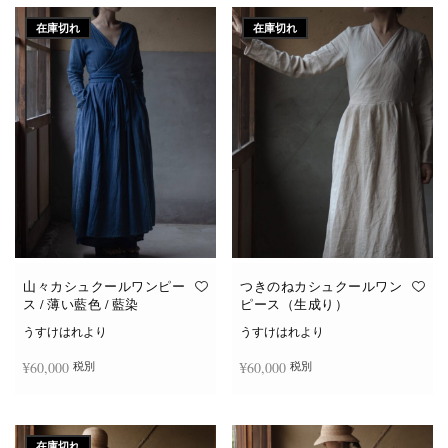
在庫切れ
在庫切れ
山々カシュクールワンピー
つきのねカシュクールワン
ス / 薄い藍色 / 藍染
ピース（生成り）
うすけはれより
うすけはれより
¥
60,000
¥
60,000
税別
税別
続きを読む
続きを読む
在庫切れ