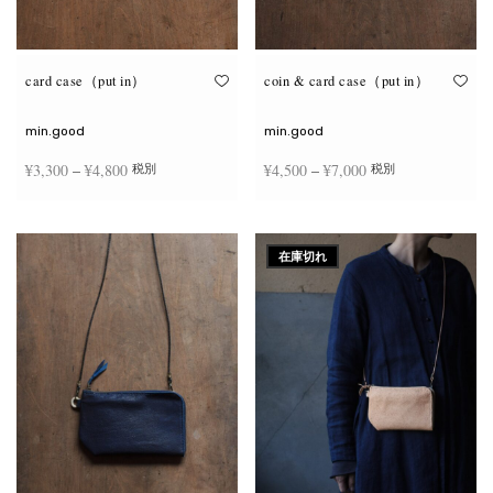
が
が
あ
あ
り
り
ま
ま
す。
す。
オ
オ
card case（put in）
coin & card case（put in）
プ
プ
シ
シ
ョ
ョ
min.good
min.good
ン
ン
は
は
価格
価格
¥
3,300
–
¥
4,800
¥
4,500
–
¥
7,000
税別
税別
商
商
品
品
帯:
帯:
ペ
ペ
こ
こ
ー
ー
¥3,300
¥4,500
オプションを選択
オプションを選択
の
の
ジ
ジ
商
商
–
–
か
か
在庫切れ
品
品
ら
ら
¥4,800
¥7,000
に
に
選
選
は
は
択
択
複
複
で
で
数
数
き
き
の
の
ま
ま
バ
バ
す
す
リ
リ
エ
エ
ー
ー
シ
シ
ョ
ョ
ン
ン
が
が
あ
あ