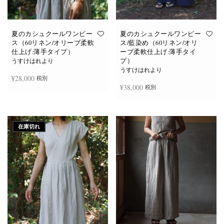
あ
あ
り
り
ま
ま
す。
す。
オ
オ
夏のカシュクールワンピー
夏のカシュクールワンピー
プ
プ
ス（60リネン/オリーブ柔軟
ス/藍染め（60リネン/オリ
シ
シ
仕上げ:薄手タイプ）
ーブ柔軟仕上げ:薄手タイ
ョ
ョ
プ）
ン
ン
うすけはれより
は
は
うすけはれより
商
商
¥
28,000
税別
品
品
¥
38,000
税別
ペ
ペ
ー
ー
ジ
ジ
お買い物カゴに追加
か
か
続きを読む
ら
ら
選
選
在庫切れ
択
択
で
で
き
き
ま
ま
す
す