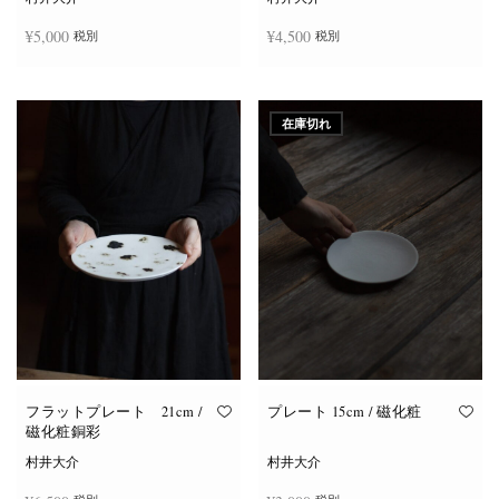
¥
5,000
¥
4,500
税別
税別
お買い物カゴに追加
お買い物カゴに追加
在庫切れ
フラットプレート 21cm /
プレート 15cm / 磁化粧
磁化粧銅彩
村井大介
村井大介