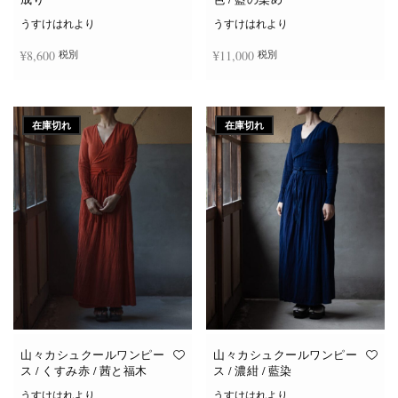
うすけはれより
うすけはれより
¥
8,600
¥
11,000
税別
税別
続きを読む
お買い物カゴに追加
在庫切れ
在庫切れ
山々カシュクールワンピー
山々カシュクールワンピー
ス / くすみ赤 / 茜と福木
ス / 濃紺 / 藍染
うすけはれより
うすけはれより