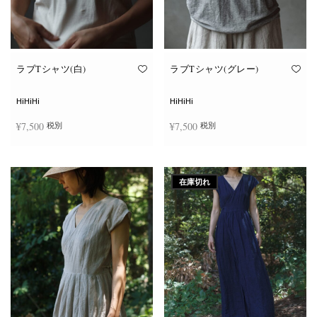
ン
ン
が
が
あ
あ
り
り
ま
ま
す。
す。
オ
オ
ラブTシャツ(白)
ラブTシャツ(グレー)
プ
プ
シ
シ
ョ
ョ
HiHiHi
HiHiHi
ン
ン
は
は
¥
7,500
¥
7,500
税別
税別
商
商
品
品
ペ
ペ
こ
こ
ー
ー
オプションを選択
オプションを選択
の
の
ジ
ジ
商
商
か
か
在庫切れ
品
品
ら
ら
に
に
選
選
は
は
択
択
複
複
で
で
数
数
き
き
の
の
ま
ま
バ
バ
す
す
リ
リ
エ
エ
ー
ー
シ
シ
ョ
ョ
ン
ン
が
が