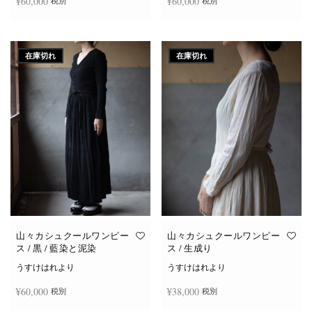
¥
60,000
¥
60,000
税別
税別
続きを読む
続きを読む
在庫切れ
在庫切れ
山々カシュクールワンピー
山々カシュクールワンピー
ス / 黒 / 藍染と泥染
ス / 生成り
うすけはれより
うすけはれより
¥
60,000
¥
38,000
税別
税別