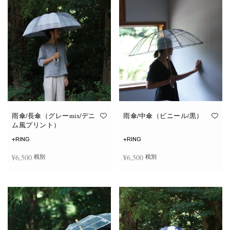
雨傘/長傘（グレーmix/デニ
雨傘/中傘（ビニール/黒）
ム風プリント）
+RING
+RING
¥
6,500
¥
6,500
税別
税別
お買い物カゴに追加
お買い物カゴに追加