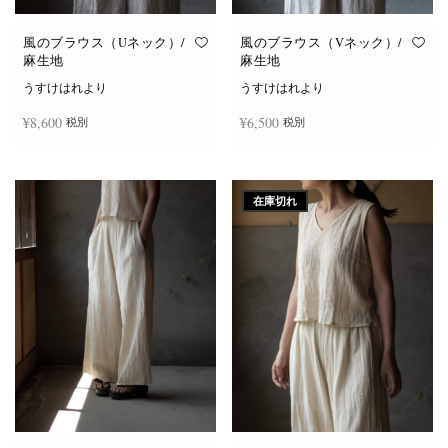
風のブラウス（Uネック）/
風のブラウス（Vネック）/
麻生地
麻生地
うすけはれより
うすけはれより
¥
8,600
¥
6,500
税別
税別
こ
こ
オプションを選択
オプションを選択
の
の
商
商
在庫切れ
品
品
に
に
は
は
複
複
数
数
の
の
バ
バ
リ
リ
エ
エ
ー
ー
シ
シ
ョ
ョ
ン
ン
が
が
あ
あ
り
り
ま
ま
す。
す。