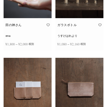
田の神さん
ガラスボトル
ena
うすけはれより
価格
価格
¥
1,800
–
¥
2,000
¥
1,080
–
¥
2,160
税別
税別
帯:
帯:
こ
こ
¥1,800
¥1,080
オプションを選択
オプションを選択
の
の
商
商
–
–
品
品
¥2,000
¥2,160
に
に
は
は
複
複
数
数
の
の
バ
バ
リ
リ
エ
エ
ー
ー
シ
シ
ョ
ョ
ン
ン