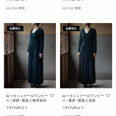
¥
60,000
¥
60,000
税別
税別
続きを読む
続きを読む
在庫切れ
在庫切れ
山々カシュクールワンピー
山々カシュクールワンピー
ス / 深緑 / 藍染と福木染め
ス / 濃灰 / 藍染と泥染
うすけはれより
うすけはれより