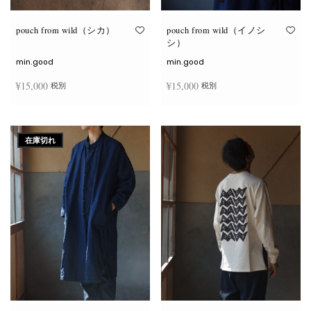
り
り
ま
ま
す。
す。
オ
オ
pouch from wild（シカ）
pouch from wild（イノシ
プ
プ
シ）
シ
シ
ョ
ョ
min.good
min.good
ン
ン
は
は
¥
15,000
¥
15,000
税別
税別
商
商
品
品
ペ
ペ
こ
こ
ー
ー
オプションを選択
オプションを選択
の
の
ジ
ジ
商
商
か
か
在庫切れ
品
品
ら
ら
に
に
選
選
は
は
択
択
複
複
で
で
数
数
き
き
の
の
ま
ま
バ
バ
す
す
リ
リ
エ
エ
ー
ー
シ
シ
ョ
ョ
ン
ン
が
が
あ
あ
り
り
ま
ま
す。
す。