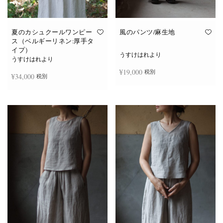
夏のカシュクールワンピー
風のパンツ/麻生地
ス（ベルギーリネン:厚手タ
イプ）
うすけはれより
うすけはれより
¥
19,000
税別
¥
34,000
税別
お買い物カゴに追加
続きを読む