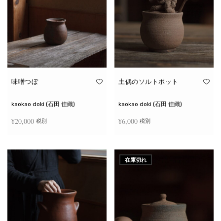
味噌つぼ
土偶のソルトポット
kaokao doki (石田 佳織)
kaokao doki (石田 佳織)
¥
20,000
¥
6,000
税別
税別
お買い物カゴに追加
続きを読む
在庫切れ