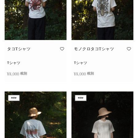
タコTシャツ
モノクロタコTシャツ
Tシャツ
Tシャツ
¥
8,000
¥
8,000
税別
税別
こ
こ
オプションを選択
オプションを選択
の
の
商
商
NEW
NEW
品
品
に
に
は
は
複
複
数
数
の
の
バ
バ
リ
リ
エ
エ