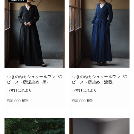
つきのねカシュクールワン
つきのねカシュクールワン
ピース（藍泥染め : 黒)
ピース（藍染め：濃藍)
うすけはれより
うすけはれより
¥
80,000
¥
80,000
税別
税別
続きを読む
お買い物カゴに追加