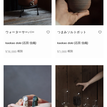
ウォーターサーバー
つまみソルトポット
kaokao doki (石田 佳織)
kaokao doki (石田 佳織)
¥
38,000
¥
3,000
税別
税別
お買い物カゴに追加
続きを読む