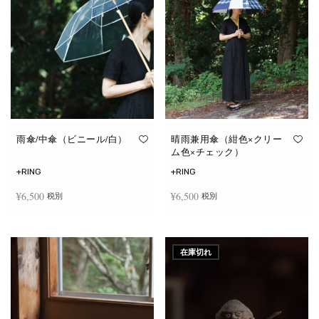
雨傘/中傘（ビニール/白）
晴雨兼用傘（紺色×クリー
ム色×チェック）
+RING
+RING
¥
6,500
¥
6,500
税別
税別
お買い物カゴに追加
お買い物カゴに追加
在庫切れ