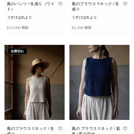
オ
オ
風のパンツ / 生成り（ワイ
風のブラウス Vネック / 生
プ
プ
ド）
成り
シ
シ
ョ
ョ
うすけはれより
うすけはれより
ン
ン
は
は
¥
19,000
¥
6,500
税別
税別
商
商
品
品
ペ
ペ
ー
ー
お買い物カゴに追加
続きを読む
ジ
ジ
か
か
在庫切れ
ら
ら
選
選
択
択
で
で
き
き
ま
ま
す
す
風のブラウス Uネック / 生
風の ブラウス Uネック / 藍
成り
色 / 藍の染め