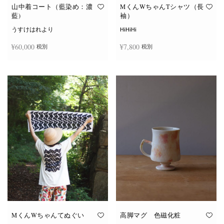
オ
オ
山中着コート（藍染め：濃
MくんWちゃんTシャツ（長
プ
プ
藍)
袖）
シ
シ
ョ
ョ
うすけはれより
HiHiHi
ン
ン
は
は
¥
60,000
¥
7,800
税別
税別
商
商
品
品
ペ
ペ
こ
ー
ー
続きを読む
オプションを選択
の
ジ
ジ
商
か
か
品
ら
ら
に
選
選
は
択
択
複
で
で
数
き
き
の
ま
ま
バ
す
す
リ
エ
ー
シ
ョ
ン
が
あ
り
ま
す。
オ
MくんWちゃんてぬぐい
高脚マグ 色磁化粧
プ