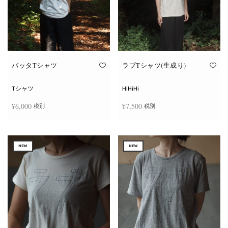
ー
ー
シ
シ
ョ
ョ
ン
ン
が
が
あ
あ
り
り
ま
ま
す。
す。
オ
オ
バッタTシャツ
ラブTシャツ(生成り)
プ
プ
シ
シ
ョ
ョ
Tシャツ
HiHiHi
ン
ン
は
は
¥
6,000
¥
7,500
税別
税別
商
商
品
品
ペ
ペ
こ
こ
ー
ー
オプションを選択
オプションを選択
の
の
ジ
ジ
商
商
か
か
NEW
NEW
品
品
ら
ら
に
に
選
選
は
は
択
択
複
複
で
で
数
数
き
き
の
の
ま
ま
バ
バ
す
す
リ
リ
エ
エ
ー
ー
シ
シ
ョ
ョ