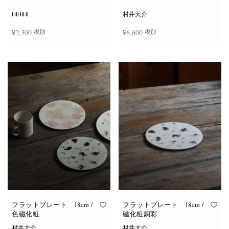
シ
ョ
HiHiHi
村井大介
ン
は
¥
2,300
¥
6,600
税別
税別
商
品
ペ
ー
お買い物カゴに追加
お買い物カゴに追加
ジ
か
ら
選
択
で
き
ま
す
フラットプレート 18cm /
フラットプレート 18cm /
色磁化粧
磁化粧銅彩
村井大介
村井大介