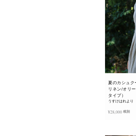
夏のカシュク
リネン/オリ
タイプ）
うすけはれより
¥
28,000
税別
お買い物カゴに