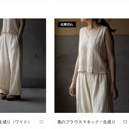
こ
追加
オプションを選択
の
商
品
に
在庫切れ
は
複
数
の
バ
リ
エ
ー
シ
ョ
ン
が
あ
り
ま
す。
オ
プ
シ
ョ
ン
は
商
品
 生成り（ワイド）
風のブラウス Vネック / 生成り
ペ