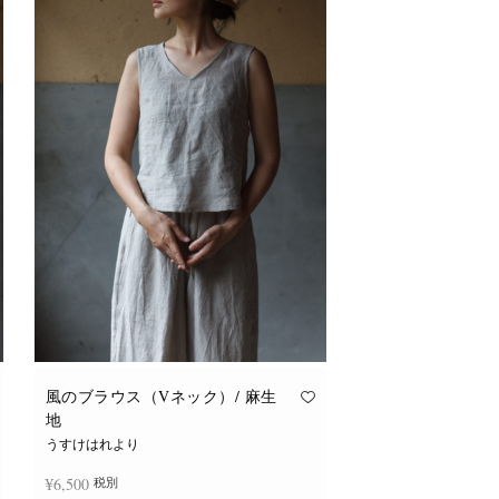
風のブラウス（Vネック）/ 麻生
地
うすけはれより
¥
6,500
税別