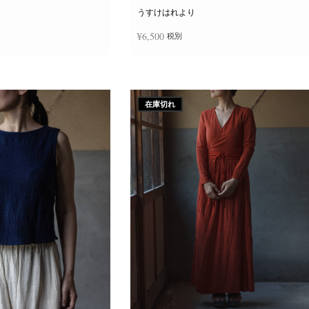
ー
ジ
うすけはれより
か
ら
¥
6,500
税別
選
択
で
き
追加
続きを読む
ま
す
在庫切れ