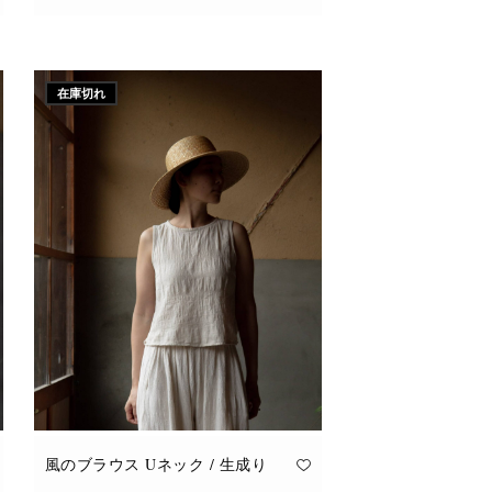
こ
オプションを選択
の
商
品
に
在庫切れ
は
複
数
の
バ
リ
エ
ー
シ
ョ
ン
が
あ
り
ま
す。
オ
プ
シ
ョ
ン
は
商
品
風のブラウス Uネック / 生成り
ペ