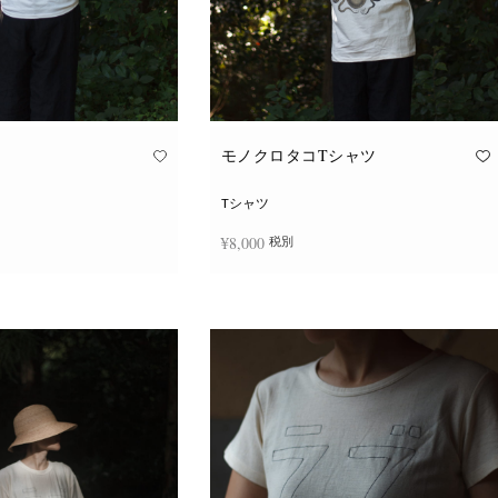
モノクロタコTシャツ
Tシャツ
¥
8,000
税別
こ
こ
択
オプションを選択
の
の
商
商
品
品
に
に
は
は
複
複
数
数
の
の
バ
バ
リ
リ
エ
エ
ー
ー
シ
シ