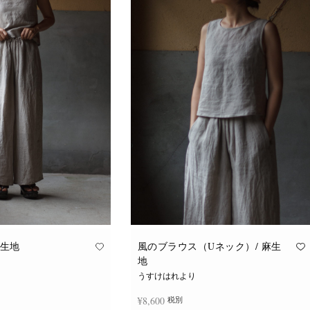
麻生地
風のブラウス（Uネック）/ 麻生
地
うすけはれより
¥
8,600
税別