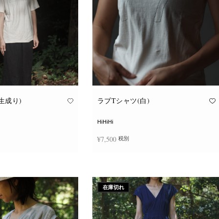
ョ
ョ
ン
ン
が
が
あ
あ
り
り
ま
ま
す。
す。
オ
オ
プ
プ
シ
シ
ョ
ョ
ン
ン
は
は
商
商
品
品
生成り)
ラブTシャツ(白)
ペ
ペ
ー
ー
ジ
ジ
HiHiHi
か
か
ら
ら
¥
7,500
税別
選
選
択
択
で
で
こ
こ
き
き
択
オプションを選択
の
の
ま
ま
商
商
す
す
品
品
に
に
在庫切れ
は
は
複
複
数
数
の
の