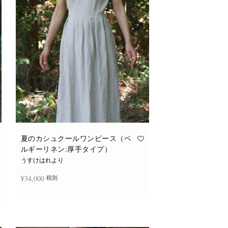
バ
リ
エ
ー
シ
ョ
ン
が
あ
り
ま
す。
オ
プ
シ
ョ
ン
は
商
品
夏のカシュクールワンピース（ベ
ペ
ルギーリネン:厚手タイプ）
ー
ジ
うすけはれより
か
ら
¥
34,000
税別
選
択
で
き
続きを読む
ま
す