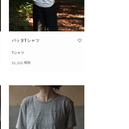
バッタTシャツ
Tシャツ
¥
6,000
税別
こ
オプションを選択
の
商
品
に
は
複
数
の
バ
リ
エ
ー
シ