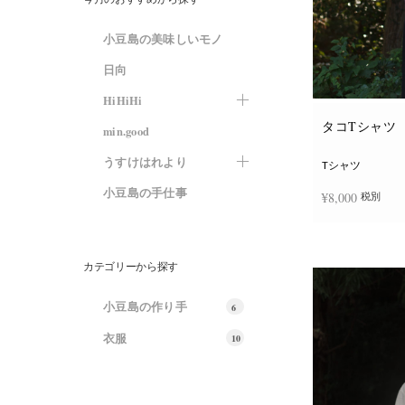
小豆島の美味しいモノ
日向
HiHiHi
タコTシャツ
min.good
うすけはれより
Tシャツ
小豆島の手仕事
¥
8,000
税別
オプションを選
カテゴリーから探す
小豆島の作り手
6
衣服
10