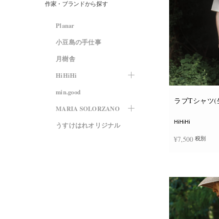
作家・ブランドから探す
Planar
小豆島の手仕事
月樹舎
HiHiHi
min.good
ラブTシャツ(
MARIA SOLORZANO
HiHiHi
うすけはれオリジナル
¥
7,500
税別
オプションを選