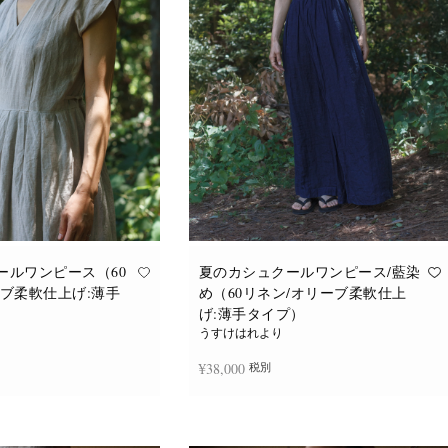
バ
バ
リ
リ
エ
エ
ー
ー
シ
シ
ョ
ョ
ン
ン
が
が
あ
あ
り
り
ま
ま
す。
す。
オ
オ
プ
プ
シ
シ
ョ
ョ
ン
ン
は
は
商
商
品
品
ールワンピース（60
夏のカシュクールワンピース/藍染
ペ
ペ
ーブ柔軟仕上げ:薄手
め（60リネン/オリーブ柔軟仕上
ー
ー
ジ
ジ
げ:薄手タイプ）
か
か
うすけはれより
ら
ら
選
選
¥
38,000
税別
択
択
で
で
き
き
ま
ま
追加
続きを読む
す
す