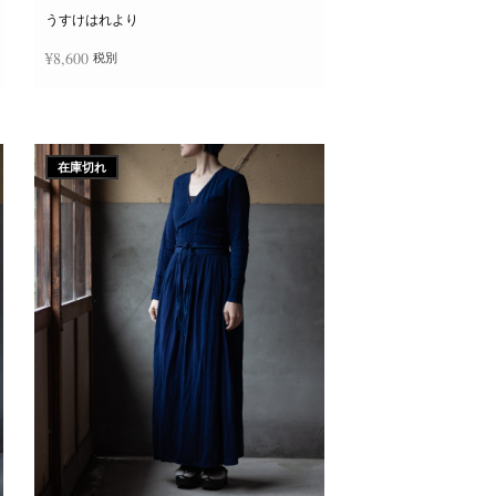
ー
ジ
うすけはれより
か
ら
¥
8,600
税別
選
択
で
き
続きを読む
ま
す
在庫切れ