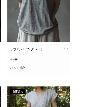
ョ
ン
が
あ
り
ま
す。
オ
プ
シ
ョ
ン
は
商
品
ラブTシャツ(グレー)
ペ
ー
ジ
HiHiHi
か
ら
¥
7,500
税別
選
択
で
こ
き
オプションを選択
の
ま
商
す
品
に
在庫切れ
は
複
数
の