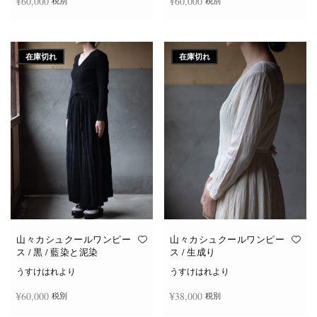
¥
60,000
¥
60,000
税別
税別
続きを読む
続きを読む
在庫切れ
在庫切れ
山々カシュクールワンピー
山々カシュクールワンピー
ス / 黒 / 藍染と泥染
ス / 生成り
うすけはれより
うすけはれより
¥
60,000
¥
38,000
税別
税別