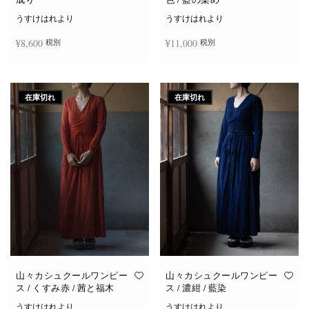
うすけはれより
うすけはれより
¥
8,600
¥
11,000
税別
税別
続きを読む
お買い物カゴに追加
在庫切れ
在庫切れ
山々カシュクールワンピー
山々カシュクールワンピー
ス / くすみ赤 / 茜と福木
ス / 濃紺 / 藍染
うすけはれより
うすけはれより