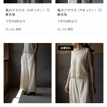
風のブラウス（Uネック）/
風のブラウス（Vネック）/
麻生地
麻生地
うすけはれより
うすけはれより
¥
8,600
¥
6,500
税別
税別
こ
こ
オプションを選択
オプションを選択
の
の
商
商
在庫切れ
品
品
に
に
は
は
複
複
数
数
の
の
バ
バ
リ
リ
エ
エ
ー
ー
シ
シ
ョ
ョ
ン
ン
が
が
あ
あ
り
り
ま
ま
す。
す。