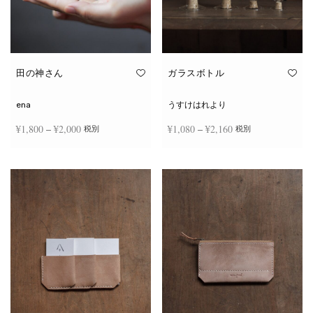
田の神さん
ガラスボトル
ena
うすけはれより
価格
価格
¥
1,800
–
¥
2,000
¥
1,080
–
¥
2,160
税別
税別
帯:
帯:
こ
こ
¥1,800
¥1,080
オプションを選択
オプションを選択
の
の
商
商
–
–
品
品
¥2,000
¥2,160
に
に
は
は
複
複
数
数
の
の
バ
バ
リ
リ
エ
エ
ー
ー
シ
シ
ョ
ョ
ン
ン