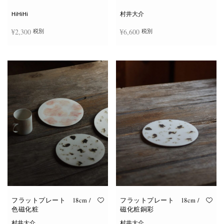
シ
ョ
HiHiHi
村井大介
ン
は
¥
2,300
¥
6,600
税別
税別
商
品
ペ
ー
お買い物カゴに追加
お買い物カゴに追加
ジ
か
ら
選
択
で
き
ま
す
フラットプレート 18cm /
フラットプレート 18cm /
色磁化粧
磁化粧銅彩
村井大介
村井大介