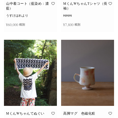
オ
オ
山中着コート（藍染め：濃
MくんWちゃんTシャツ（長
プ
プ
藍)
袖）
シ
シ
ョ
ョ
うすけはれより
HiHiHi
ン
ン
は
は
¥
60,000
¥
7,800
税別
税別
商
商
品
品
ペ
ペ
こ
ー
ー
続きを読む
オプションを選択
の
ジ
ジ
商
か
か
品
ら
ら
に
選
選
は
択
択
複
で
で
数
き
き
の
ま
ま
バ
す
す
リ
エ
ー
シ
ョ
ン
が
あ
り
ま
す。
オ
MくんWちゃんてぬぐい
高脚マグ 色磁化粧
プ