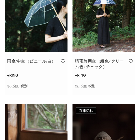
雨傘/中傘（ビニール/白）
晴雨兼用傘（紺色×クリー
ム色×チェック）
+RING
+RING
¥
6,500
¥
6,500
税別
税別
お買い物カゴに追加
お買い物カゴに追加
在庫切れ