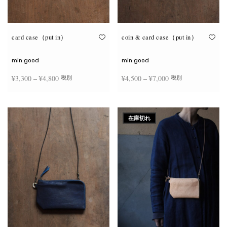
が
が
あ
あ
り
り
ま
ま
す。
す。
オ
オ
card case（put in）
coin & card case（put in）
プ
プ
シ
シ
ョ
ョ
min.good
min.good
ン
ン
は
は
価格
価格
¥
3,300
–
¥
4,800
¥
4,500
–
¥
7,000
税別
税別
商
商
品
品
帯:
帯:
ペ
ペ
こ
こ
ー
ー
¥3,300
¥4,500
オプションを選択
オプションを選択
の
の
ジ
ジ
商
商
–
–
か
か
在庫切れ
品
品
ら
ら
¥4,800
¥7,000
に
に
選
選
は
は
択
択
複
複
で
で
数
数
き
き
の
の
ま
ま
バ
バ
す
す
リ
リ
エ
エ
ー
ー
シ
シ
ョ
ョ
ン
ン
が
が
あ
あ