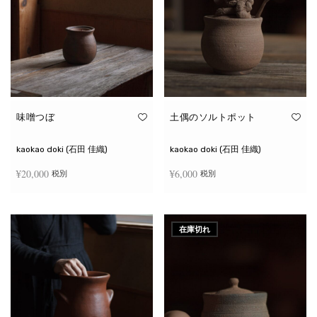
味噌つぼ
土偶のソルトポット
kaokao doki (石田 佳織)
kaokao doki (石田 佳織)
¥
20,000
¥
6,000
税別
税別
お買い物カゴに追加
続きを読む
在庫切れ