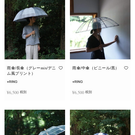
雨傘/長傘（グレーmix/デニ
雨傘/中傘（ビニール/黒）
ム風プリント）
+RING
+RING
¥
6,500
¥
6,500
税別
税別
お買い物カゴに追加
お買い物カゴに追加