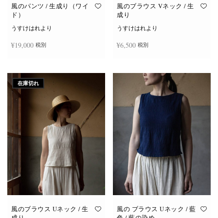
オ
オ
風のパンツ / 生成り（ワイ
風のブラウス Vネック / 生
プ
プ
ド）
成り
シ
シ
ョ
ョ
うすけはれより
うすけはれより
ン
ン
は
は
¥
19,000
¥
6,500
税別
税別
商
商
品
品
ペ
ペ
ー
ー
お買い物カゴに追加
続きを読む
ジ
ジ
か
か
在庫切れ
ら
ら
選
選
択
択
で
で
き
き
ま
ま
す
す
風のブラウス Uネック / 生
風の ブラウス Uネック / 藍
成り
色 / 藍の染め