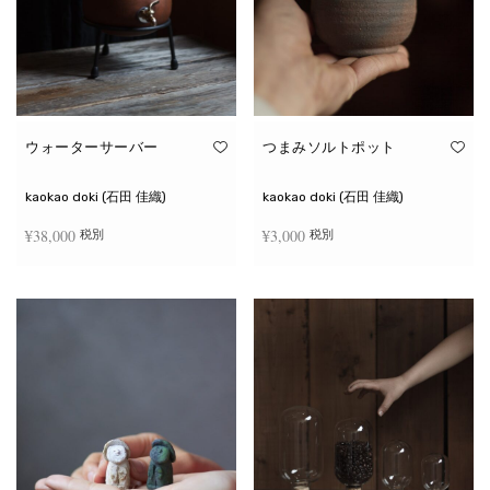
ウォーターサーバー
つまみソルトポット
kaokao doki (石田 佳織)
kaokao doki (石田 佳織)
¥
38,000
¥
3,000
税別
税別
お買い物カゴに追加
続きを読む