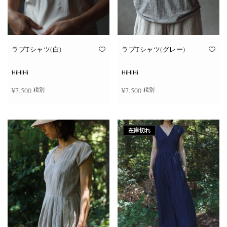
ン
ン
が
が
あ
あ
り
り
ま
ま
す。
す。
オ
オ
ラブTシャツ(白)
ラブTシャツ(グレー)
プ
プ
シ
シ
ョ
ョ
HiHiHi
HiHiHi
ン
ン
は
は
¥
7,500
¥
7,500
税別
税別
商
商
品
品
ペ
ペ
こ
こ
ー
ー
オプションを選択
オプションを選択
の
の
ジ
ジ
商
商
か
か
在庫切れ
品
品
ら
ら
に
に
選
選
は
は
択
択
複
複
で
で
数
数
き
き
の
の
ま
ま
バ
バ
す
す
リ
リ
エ
エ
ー
ー
シ
シ
ョ
ョ
ン
ン
が
が