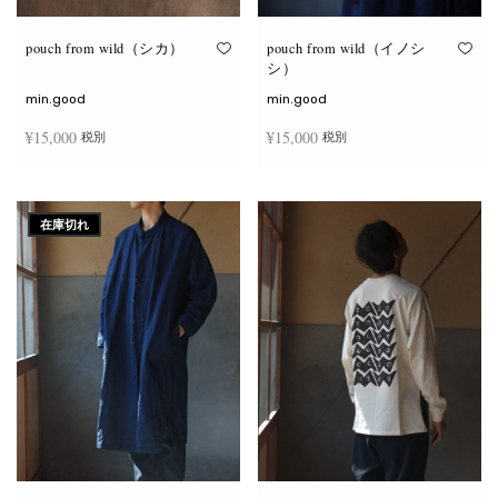
り
り
ま
ま
す。
す。
オ
オ
pouch from wild（シカ）
pouch from wild（イノシ
プ
プ
シ）
シ
シ
ョ
ョ
min.good
min.good
ン
ン
は
は
¥
15,000
¥
15,000
税別
税別
商
商
品
品
ペ
ペ
こ
こ
ー
ー
オプションを選択
オプションを選択
の
の
ジ
ジ
商
商
か
か
在庫切れ
品
品
ら
ら
に
に
選
選
は
は
択
択
複
複
で
で
数
数
き
き
の
の
ま
ま
バ
バ
す
す
リ
リ
エ
エ
ー
ー
シ
シ
ョ
ョ
ン
ン
が
が
あ
あ
り
り
ま
ま
す。
す。