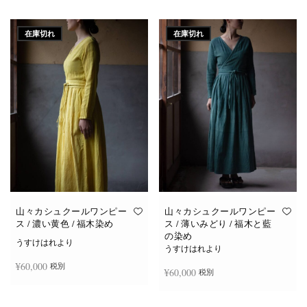
続きを読む
続きを読む
在庫切れ
在庫切れ
山々カシュクールワンピー
山々カシュクールワンピー
ス / 濃い黄色 / 福木染め
ス / 薄いみどり / 福木と藍
の染め
うすけはれより
うすけはれより
¥
60,000
税別
¥
60,000
税別
続きを読む
続きを読む