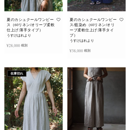
あ
あ
り
り
ま
ま
す。
す。
オ
オ
夏のカシュクールワンピー
夏のカシュクールワンピー
プ
プ
ス（60リネン/オリーブ柔軟
ス/藍染め（60リネン/オリ
シ
シ
仕上げ:薄手タイプ）
ーブ柔軟仕上げ:薄手タイ
ョ
ョ
プ）
ン
ン
うすけはれより
は
は
うすけはれより
商
商
¥
28,000
税別
品
品
¥
38,000
税別
ペ
ペ
ー
ー
ジ
ジ
お買い物カゴに追加
か
か
続きを読む
ら
ら
選
選
在庫切れ
択
択
で
で
き
き
ま
ま
す
す