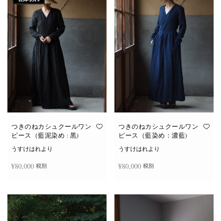
つきのねカシュクールワン
つきのねカシュクールワン
ピース（藍泥染め : 黒)
ピース（藍染め：濃藍)
うすけはれより
うすけはれより
¥
80,000
¥
80,000
税別
税別
続きを読む
お買い物カゴに追加