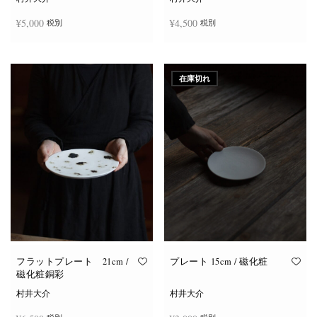
¥
5,000
¥
4,500
税別
税別
お買い物カゴに追加
お買い物カゴに追加
在庫切れ
フラットプレート 21cm /
プレート 15cm / 磁化粧
磁化粧銅彩
村井大介
村井大介