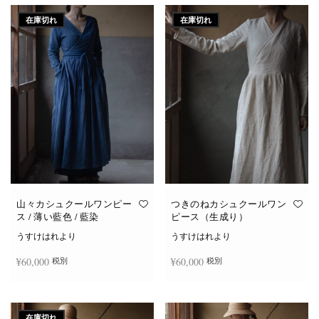
在庫切れ
在庫切れ
山々カシュクールワンピー
つきのねカシュクールワン
ス / 薄い藍色 / 藍染
ピース（生成り）
うすけはれより
うすけはれより
¥
60,000
¥
60,000
税別
税別
続きを読む
続きを読む
在庫切れ