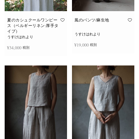
夏のカシュクールワンピー
風のパンツ/麻生地
ス（ベルギーリネン:厚手タ
イプ）
うすけはれより
うすけはれより
¥
19,000
税別
¥
34,000
税別
お買い物カゴに追加
続きを読む