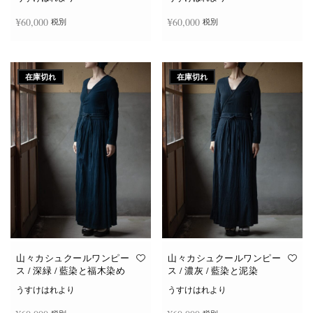
¥
60,000
¥
60,000
税別
税別
続きを読む
続きを読む
在庫切れ
在庫切れ
山々カシュクールワンピー
山々カシュクールワンピー
ス / 深緑 / 藍染と福木染め
ス / 濃灰 / 藍染と泥染
うすけはれより
うすけはれより