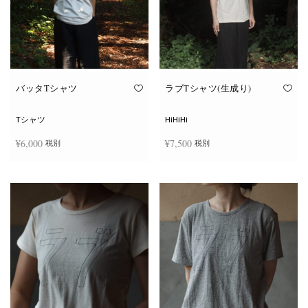
ー
ー
シ
シ
ョ
ョ
ン
ン
が
が
あ
あ
り
り
ま
ま
す。
す。
オ
オ
バッタTシャツ
ラブTシャツ(生成り)
プ
プ
シ
シ
ョ
ョ
Tシャツ
HiHiHi
ン
ン
は
は
¥
6,000
¥
7,500
税別
税別
商
商
品
品
ペ
ペ
こ
こ
ー
ー
オプションを選択
オプションを選択
の
の
ジ
ジ
商
商
か
か
品
品
ら
ら
に
に
選
選
は
は
択
択
複
複
で
で
数
数
き
き
の
の
ま
ま
バ
バ
す
す
リ
リ
エ
エ
ー
ー
シ
シ
ョ
ョ