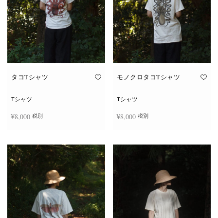
タコTシャツ
モノクロタコTシャツ
Tシャツ
Tシャツ
¥
8,000
¥
8,000
税別
税別
こ
こ
オプションを選択
オプションを選択
の
の
商
商
品
品
に
に
は
は
複
複
数
数
の
の
バ
バ
リ
リ
エ
エ