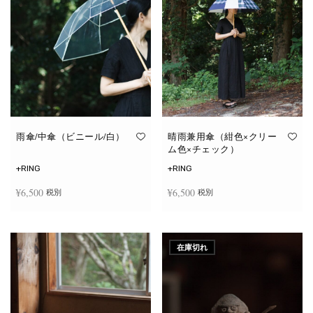
雨傘/中傘（ビニール/白）
晴雨兼用傘（紺色×クリー
ム色×チェック）
+RING
+RING
¥
6,500
¥
6,500
税別
税別
お買い物カゴに追加
お買い物カゴに追加
在庫切れ