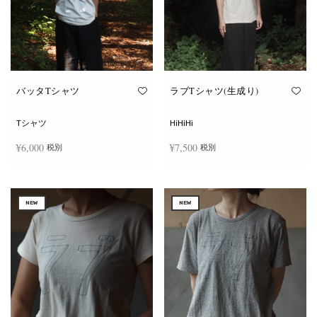
ー
ー
シ
シ
ョ
ョ
ン
ン
が
が
あ
あ
り
り
ま
ま
す。
す。
オ
オ
バッタTシャツ
ラブTシャツ(生成り)
プ
プ
シ
シ
ョ
ョ
Tシャツ
HiHiHi
ン
ン
は
は
¥
6,000
¥
7,500
税別
税別
商
商
品
品
ペ
ペ
こ
こ
ー
ー
オプションを選択
オプションを選択
の
の
ジ
ジ
商
商
か
か
NEW
NEW
品
品
ら
ら
に
に
選
選
は
は
択
択
複
複
で
で
数
数
き
き
の
の
ま
ま
バ
バ
す
す
リ
リ
エ
エ
ー
ー
シ
シ
ョ
ョ