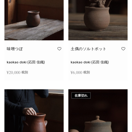
味噌つぼ
土偶のソルトポット
kaokao doki (石田 佳織)
kaokao doki (石田 佳織)
¥
20,000
¥
6,000
税別
税別
お買い物カゴに追加
続きを読む
在庫切れ