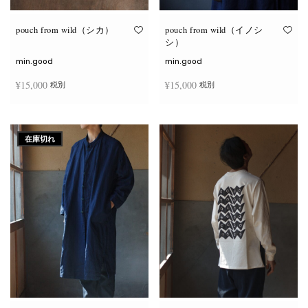
り
り
ま
ま
す。
す。
オ
オ
pouch from wild（シカ）
pouch from wild（イノシ
プ
プ
シ）
シ
シ
ョ
ョ
min.good
min.good
ン
ン
は
は
¥
15,000
¥
15,000
税別
税別
商
商
品
品
ペ
ペ
こ
こ
ー
ー
オプションを選択
オプションを選択
の
の
ジ
ジ
商
商
か
か
在庫切れ
品
品
ら
ら
に
に
選
選
は
は
択
択
複
複
で
で
数
数
き
き
の
の
ま
ま
バ
バ
す
す
リ
リ
エ
エ
ー
ー
シ
シ
ョ
ョ
ン
ン
が
が
あ
あ
り
り
ま
ま
す。
す。