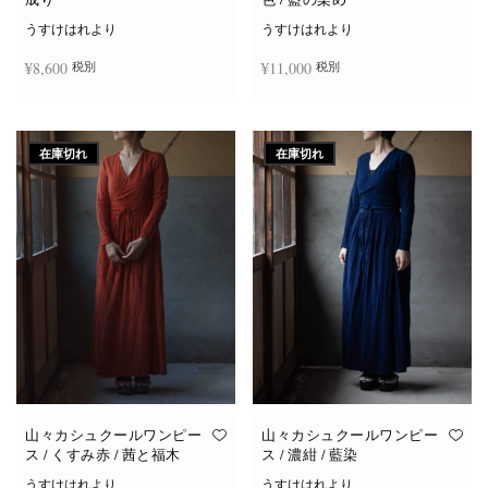
うすけはれより
うすけはれより
¥
8,600
¥
11,000
税別
税別
続きを読む
お買い物カゴに追加
在庫切れ
在庫切れ
山々カシュクールワンピー
山々カシュクールワンピー
ス / くすみ赤 / 茜と福木
ス / 濃紺 / 藍染
うすけはれより
うすけはれより