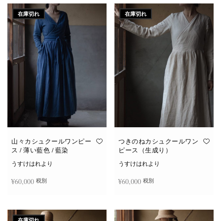
在庫切れ
在庫切れ
山々カシュクールワンピー
つきのねカシュクールワン
ス / 薄い藍色 / 藍染
ピース（生成り）
うすけはれより
うすけはれより
¥
60,000
¥
60,000
税別
税別
続きを読む
続きを読む
在庫切れ