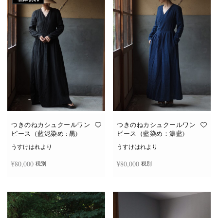
つきのねカシュクールワン
つきのねカシュクールワン
ピース（藍泥染め : 黒)
ピース（藍染め：濃藍)
うすけはれより
うすけはれより
¥
80,000
¥
80,000
税別
税別
続きを読む
お買い物カゴに追加