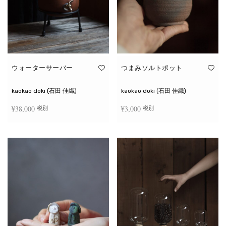
ウォーターサーバー
つまみソルトポット
kaokao doki (石田 佳織)
kaokao doki (石田 佳織)
¥
38,000
¥
3,000
税別
税別
お買い物カゴに追加
続きを読む