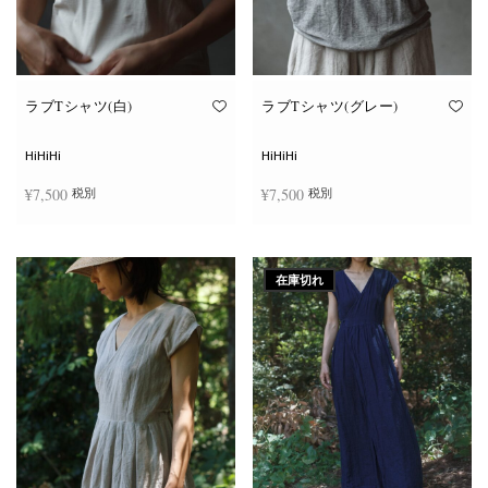
ン
ン
が
が
あ
あ
り
り
ま
ま
す。
す。
オ
オ
ラブTシャツ(白)
ラブTシャツ(グレー)
プ
プ
シ
シ
ョ
ョ
HiHiHi
HiHiHi
ン
ン
は
は
¥
7,500
¥
7,500
税別
税別
商
商
品
品
ペ
ペ
こ
こ
ー
ー
オプションを選択
オプションを選択
の
の
ジ
ジ
商
商
か
か
在庫切れ
品
品
ら
ら
に
に
選
選
は
は
択
択
複
複
で
で
数
数
き
き
の
の
ま
ま
バ
バ
す
す
リ
リ
エ
エ
ー
ー
シ
シ
ョ
ョ
ン
ン
が
が