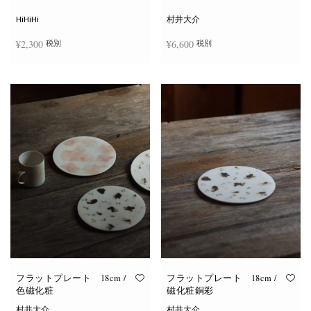
シ
ョ
HiHiHi
村井大介
ン
は
¥
2,300
¥
6,600
税別
税別
商
品
ペ
ー
お買い物カゴに追加
お買い物カゴに追加
ジ
か
ら
選
択
で
き
ま
す
フラットプレート 18cm /
フラットプレート 18cm /
色磁化粧
磁化粧銅彩
村井大介
村井大介