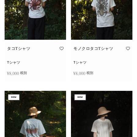
タコTシャツ
モノクロタコTシャツ
Tシャツ
Tシャツ
¥
8,000
¥
8,000
税別
税別
こ
こ
オプションを選択
オプションを選択
の
の
商
商
NEW
NEW
品
品
に
に
は
は
複
複
数
数
の
の
バ
バ
リ
リ
エ
エ