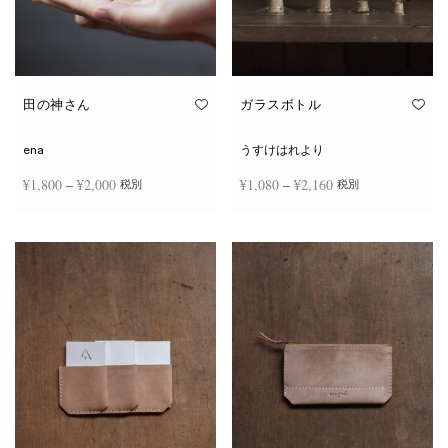
田の神さん
ガラスボトル
ena
うすけはれより
価格
価格
¥
1,800
–
¥
2,000
¥
1,080
–
¥
2,160
税別
税別
帯:
帯:
こ
こ
¥1,800
¥1,080
オプションを選択
オプションを選択
の
の
商
商
–
–
品
品
¥2,000
¥2,160
に
に
は
は
複
複
数
数
の
の
バ
バ
リ
リ
エ
エ
ー
ー
シ
シ
ョ
ョ
ン
ン