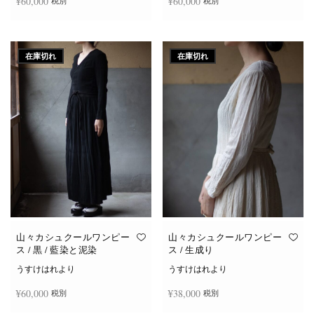
¥
60,000
¥
60,000
税別
税別
続きを読む
続きを読む
在庫切れ
在庫切れ
山々カシュクールワンピー
山々カシュクールワンピー
ス / 黒 / 藍染と泥染
ス / 生成り
うすけはれより
うすけはれより
¥
60,000
¥
38,000
税別
税別