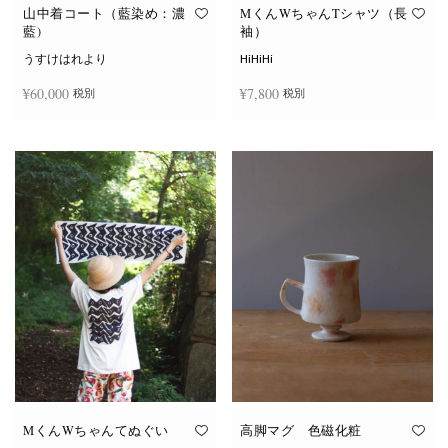
オ
オ
山中着コート（藍染め：濃
MくんWちゃんTシャツ（長
プ
プ
藍)
袖）
シ
シ
ョ
ョ
うすけはれより
HiHiHi
ン
ン
は
は
¥
60,000
¥
7,800
税別
税別
商
商
品
品
ペ
ペ
こ
ー
ー
続きを読む
オプションを選択
の
ジ
ジ
商
か
か
品
ら
ら
に
選
選
は
択
択
複
で
で
数
き
き
の
ま
ま
バ
す
す
リ
エ
ー
シ
ョ
ン
が
あ
り
ま
す。
オ
MくんWちゃんてぬぐい
高脚マグ 色磁化粧
プ