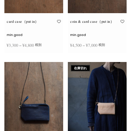
が
が
あ
あ
り
り
ま
ま
す。
す。
オ
オ
card case（put in）
coin & card case（put in）
プ
プ
シ
シ
ョ
ョ
min.good
min.good
ン
ン
は
は
価格
価格
¥
3,300
–
¥
4,800
¥
4,500
–
¥
7,000
税別
税別
商
商
品
品
帯:
帯:
ペ
ペ
こ
こ
ー
ー
¥3,300
¥4,500
オプションを選択
オプションを選択
の
の
ジ
ジ
商
商
–
–
か
か
在庫切れ
品
品
ら
ら
¥4,800
¥7,000
に
に
選
選
は
は
択
択
複
複
で
で
数
数
き
き
の
の
ま
ま
バ
バ
す
す
リ
リ
エ
エ
ー
ー
シ
シ
ョ
ョ
ン
ン
が
が
あ
あ