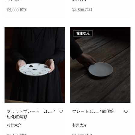
¥
5,000
¥
4,500
税別
税別
お買い物カゴに追加
お買い物カゴに追加
在庫切れ
フラットプレート 21cm /
プレート 15cm / 磁化粧
磁化粧銅彩
村井大介
村井大介