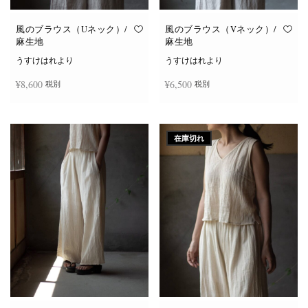
風のブラウス（Uネック）/
風のブラウス（Vネック）/
麻生地
麻生地
うすけはれより
うすけはれより
¥
8,600
¥
6,500
税別
税別
こ
こ
オプションを選択
オプションを選択
の
の
商
商
在庫切れ
品
品
に
に
は
は
複
複
数
数
の
の
バ
バ
リ
リ
エ
エ
ー
ー
シ
シ
ョ
ョ
ン
ン
が
が
あ
あ
り
り
ま
ま
す。
す。