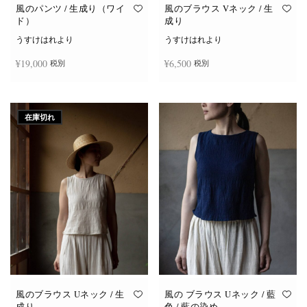
オ
オ
風のパンツ / 生成り（ワイ
風のブラウス Vネック / 生
プ
プ
ド）
成り
シ
シ
ョ
ョ
うすけはれより
うすけはれより
ン
ン
は
は
¥
19,000
¥
6,500
税別
税別
商
商
品
品
ペ
ペ
ー
ー
お買い物カゴに追加
続きを読む
ジ
ジ
か
か
在庫切れ
ら
ら
選
選
択
択
で
で
き
き
ま
ま
す
す
風のブラウス Uネック / 生
風の ブラウス Uネック / 藍
成り
色 / 藍の染め