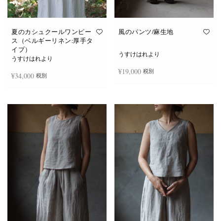
夏のカシュクールワンピー
風のパンツ/麻生地
ス（ベルギーリネン:厚手タ
イプ）
うすけはれより
うすけはれより
¥
19,000
税別
¥
34,000
税別
お買い物カゴに追加
続きを読む