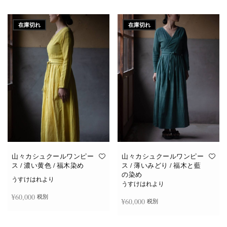
続きを読む
続きを読む
在庫切れ
在庫切れ
山々カシュクールワンピー
山々カシュクールワンピー
ス / 濃い黄色 / 福木染め
ス / 薄いみどり / 福木と藍
の染め
うすけはれより
うすけはれより
¥
60,000
税別
¥
60,000
税別
続きを読む
続きを読む