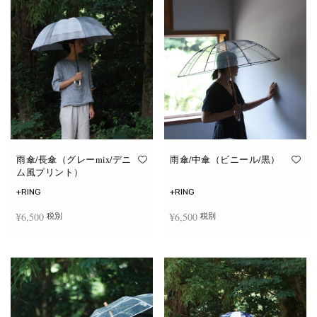
雨傘/長傘（グレーmix/デニ
雨傘/中傘（ビニール/黒）
ム風プリント）
+RING
+RING
¥
6,500
¥
6,500
税別
税別
お買い物カゴに追加
お買い物カゴに追加