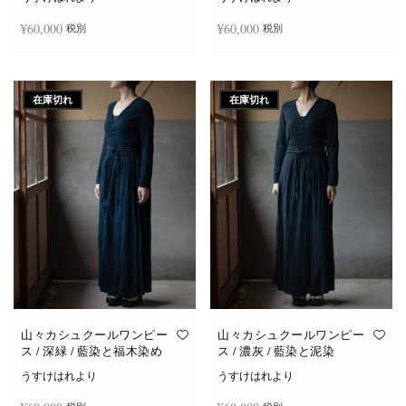
¥
60,000
¥
60,000
税別
税別
続きを読む
続きを読む
在庫切れ
在庫切れ
山々カシュクールワンピー
山々カシュクールワンピー
ス / 深緑 / 藍染と福木染め
ス / 濃灰 / 藍染と泥染
うすけはれより
うすけはれより