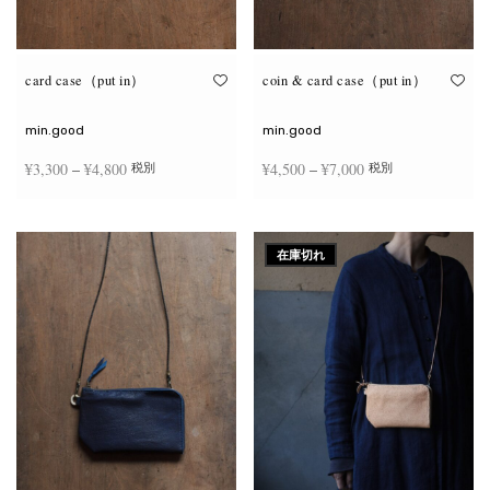
が
が
あ
あ
り
り
ま
ま
す。
す。
オ
オ
card case（put in）
coin & card case（put in）
プ
プ
シ
シ
ョ
ョ
min.good
min.good
ン
ン
は
は
価格
価格
¥
3,300
–
¥
4,800
¥
4,500
–
¥
7,000
税別
税別
商
商
品
品
帯:
帯:
ペ
ペ
こ
こ
ー
ー
¥3,300
¥4,500
オプションを選択
オプションを選択
の
の
ジ
ジ
商
商
–
–
か
か
在庫切れ
品
品
ら
ら
¥4,800
¥7,000
に
に
選
選
は
は
択
択
複
複
で
で
数
数
き
き
の
の
ま
ま
バ
バ
す
す
リ
リ
エ
エ
ー
ー
シ
シ
ョ
ョ
ン
ン
が
が
あ
あ