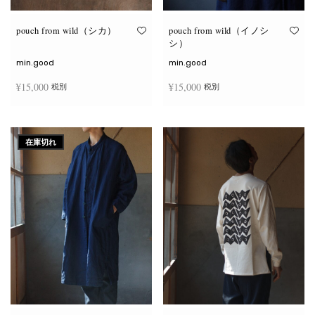
り
り
ま
ま
す。
す。
オ
オ
pouch from wild（シカ）
pouch from wild（イノシ
プ
プ
シ）
シ
シ
ョ
ョ
min.good
min.good
ン
ン
は
は
¥
15,000
¥
15,000
税別
税別
商
商
品
品
ペ
ペ
こ
こ
ー
ー
オプションを選択
オプションを選択
の
の
ジ
ジ
商
商
か
か
在庫切れ
品
品
ら
ら
に
に
選
選
は
は
択
択
複
複
で
で
数
数
き
き
の
の
ま
ま
バ
バ
す
す
リ
リ
エ
エ
ー
ー
シ
シ
ョ
ョ
ン
ン
が
が
あ
あ
り
り
ま
ま
す。
す。