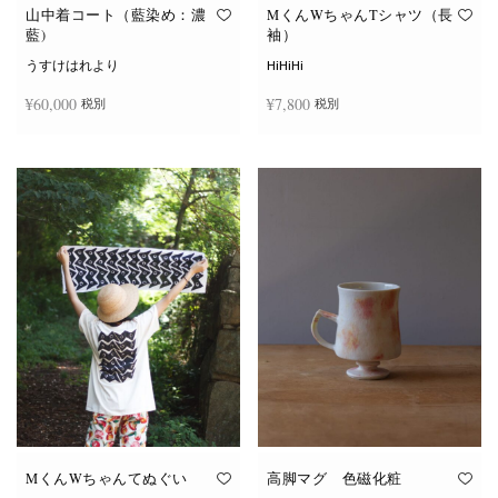
オ
オ
山中着コート（藍染め：濃
MくんWちゃんTシャツ（長
プ
プ
藍)
袖）
シ
シ
ョ
ョ
うすけはれより
HiHiHi
ン
ン
は
は
¥
60,000
¥
7,800
税別
税別
商
商
品
品
ペ
ペ
こ
ー
ー
続きを読む
オプションを選択
の
ジ
ジ
商
か
か
品
ら
ら
に
選
選
は
択
択
複
で
で
数
き
き
の
ま
ま
バ
す
す
リ
エ
ー
シ
ョ
ン
が
あ
り
ま
す。
オ
MくんWちゃんてぬぐい
高脚マグ 色磁化粧
プ