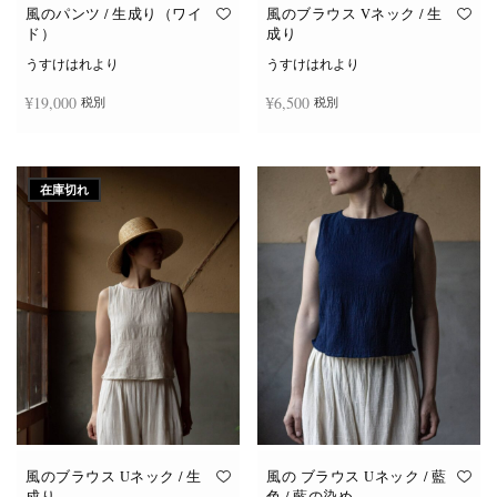
オ
オ
風のパンツ / 生成り（ワイ
風のブラウス Vネック / 生
プ
プ
ド）
成り
シ
シ
ョ
ョ
うすけはれより
うすけはれより
ン
ン
は
は
¥
19,000
¥
6,500
税別
税別
商
商
品
品
ペ
ペ
ー
ー
お買い物カゴに追加
続きを読む
ジ
ジ
か
か
在庫切れ
ら
ら
選
選
択
択
で
で
き
き
ま
ま
す
す
風のブラウス Uネック / 生
風の ブラウス Uネック / 藍
成り
色 / 藍の染め