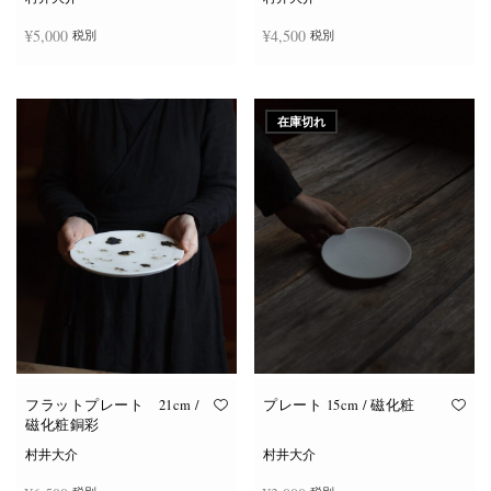
¥
5,000
¥
4,500
税別
税別
お買い物カゴに追加
お買い物カゴに追加
在庫切れ
フラットプレート 21cm /
プレート 15cm / 磁化粧
磁化粧銅彩
村井大介
村井大介