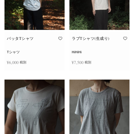
ー
ー
シ
シ
ョ
ョ
ン
ン
が
が
あ
あ
り
り
ま
ま
す。
す。
オ
オ
バッタTシャツ
ラブTシャツ(生成り)
プ
プ
シ
シ
ョ
ョ
Tシャツ
HiHiHi
ン
ン
は
は
¥
6,000
¥
7,500
税別
税別
商
商
品
品
ペ
ペ
こ
こ
ー
ー
オプションを選択
オプションを選択
の
の
ジ
ジ
商
商
か
か
品
品
ら
ら
に
に
選
選
は
は
択
択
複
複
で
で
数
数
き
き
の
の
ま
ま
バ
バ
す
す
リ
リ
エ
エ
ー
ー
シ
シ
ョ
ョ