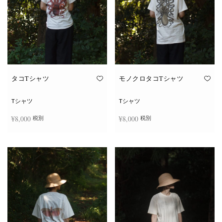
タコTシャツ
モノクロタコTシャツ
Tシャツ
Tシャツ
¥
8,000
¥
8,000
税別
税別
こ
こ
オプションを選択
オプションを選択
の
の
商
商
品
品
に
に
は
は
複
複
数
数
の
の
バ
バ
リ
リ
エ
エ