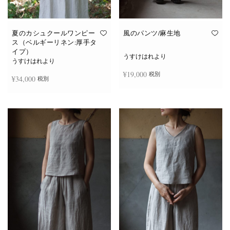
夏のカシュクールワンピー
風のパンツ/麻生地
ス（ベルギーリネン:厚手タ
イプ）
うすけはれより
うすけはれより
¥
19,000
税別
¥
34,000
税別
続きを読む
続きを読む