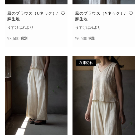
風のブラウス（Uネック）/
風のブラウス（Vネック）/
麻生地
麻生地
うすけはれより
うすけはれより
¥
8,600
¥
6,500
税別
税別
こ
こ
オプションを選択
オプションを選択
の
の
商
商
在庫切れ
品
品
に
に
は
は
複
複
数
数
の
の
バ
バ
リ
リ
エ
エ
ー
ー
シ
シ
ョ
ョ
ン
ン
が
が
あ
あ
り
り
ま
ま
す。
す。