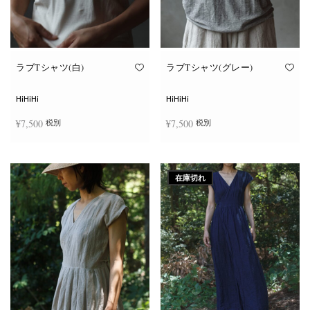
ン
ン
が
が
あ
あ
り
り
ま
ま
す。
す。
オ
オ
ラブTシャツ(白)
ラブTシャツ(グレー)
プ
プ
シ
シ
ョ
ョ
HiHiHi
HiHiHi
ン
ン
は
は
¥
7,500
¥
7,500
税別
税別
商
商
品
品
ペ
ペ
こ
こ
ー
ー
オプションを選択
オプションを選択
の
の
ジ
ジ
商
商
か
か
在庫切れ
品
品
ら
ら
に
に
選
選
は
は
択
択
複
複
で
で
数
数
き
き
の
の
ま
ま
バ
バ
す
す
リ
リ
エ
エ
ー
ー
シ
シ
ョ
ョ
ン
ン
が
が