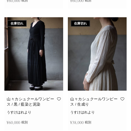
¥
60,000
¥
60,000
税別
税別
続きを読む
続きを読む
在庫切れ
在庫切れ
山々カシュクールワンピー
山々カシュクールワンピー
ス / 黒 / 藍染と泥染
ス / 生成り
うすけはれより
うすけはれより
¥
60,000
¥
38,000
税別
税別