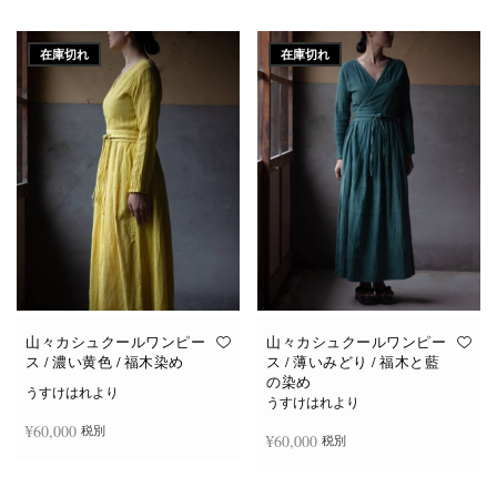
続きを読む
続きを読む
在庫切れ
在庫切れ
山々カシュクールワンピー
山々カシュクールワンピー
ス / 濃い黄色 / 福木染め
ス / 薄いみどり / 福木と藍
の染め
うすけはれより
うすけはれより
¥
60,000
税別
¥
60,000
税別
続きを読む
続きを読む