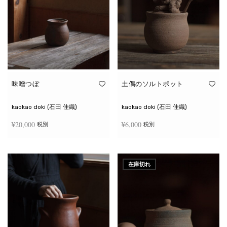
味噌つぼ
土偶のソルトポット
kaokao doki (石田 佳織)
kaokao doki (石田 佳織)
¥
20,000
¥
6,000
税別
税別
お買い物カゴに追加
続きを読む
在庫切れ