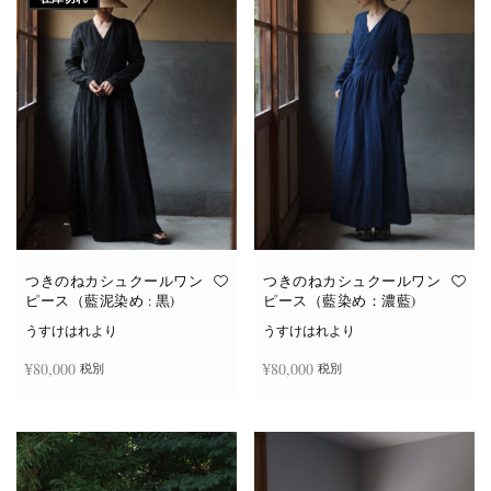
つきのねカシュクールワン
つきのねカシュクールワン
ピース（藍泥染め : 黒)
ピース（藍染め：濃藍)
うすけはれより
うすけはれより
¥
80,000
¥
80,000
税別
税別
続きを読む
お買い物カゴに追加