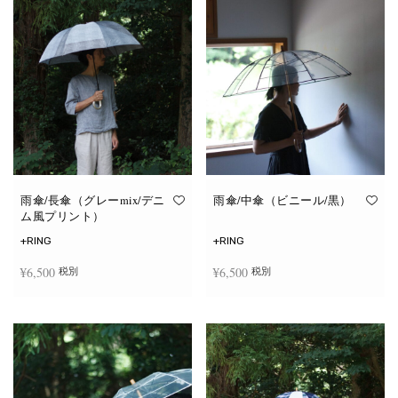
雨傘/長傘（グレーmix/デニ
雨傘/中傘（ビニール/黒）
ム風プリント）
+RING
+RING
¥
6,500
¥
6,500
税別
税別
お買い物カゴに追加
お買い物カゴに追加