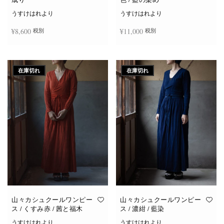
うすけはれより
うすけはれより
¥
8,600
¥
11,000
税別
税別
続きを読む
お買い物カゴに追加
在庫切れ
在庫切れ
山々カシュクールワンピー
山々カシュクールワンピー
ス / くすみ赤 / 茜と福木
ス / 濃紺 / 藍染
うすけはれより
うすけはれより