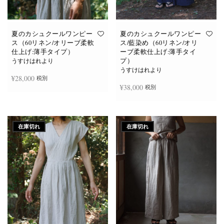
あ
あ
り
り
ま
ま
す。
す。
オ
オ
夏のカシュクールワンピー
夏のカシュクールワンピー
プ
プ
ス（60リネン/オリーブ柔軟
ス/藍染め（60リネン/オリ
シ
シ
仕上げ:薄手タイプ）
ーブ柔軟仕上げ:薄手タイ
ョ
ョ
プ）
ン
ン
うすけはれより
は
は
うすけはれより
商
商
¥
28,000
税別
品
品
¥
38,000
税別
ペ
ペ
ー
ー
ジ
ジ
お買い物カゴに追加
か
か
続きを読む
ら
ら
選
選
在庫切れ
在庫切れ
択
択
で
で
き
き
ま
ま
す
す