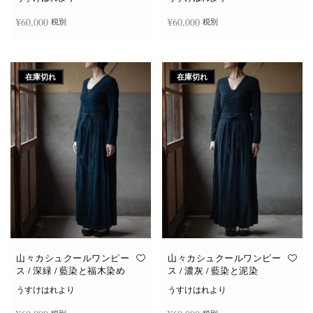
¥
60,000
¥
60,000
税別
税別
続きを読む
続きを読む
在庫切れ
在庫切れ
山々カシュクールワンピー
山々カシュクールワンピー
ス / 深緑 / 藍染と福木染め
ス / 濃灰 / 藍染と泥染
うすけはれより
うすけはれより