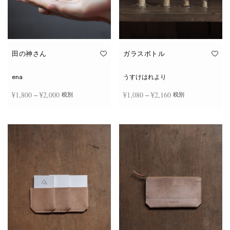
田の神さん
ガラスボトル
ena
うすけはれより
価格
価格
¥
1,800
–
¥
2,000
¥
1,080
–
¥
2,160
税別
税別
帯:
帯:
こ
こ
¥1,800
¥1,080
オプションを選択
オプションを選択
の
の
商
商
–
–
品
品
¥2,000
¥2,160
に
に
は
は
複
複
数
数
の
の
バ
バ
リ
リ
エ
エ
ー
ー
シ
シ
ョ
ョ
ン
ン