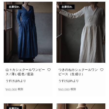
在庫切れ
在庫切れ
山々カシュクールワンピー
つきのねカシュクールワン
ス / 薄い藍色 / 藍染
ピース（生成り）
うすけはれより
うすけはれより
¥
60,000
¥
60,000
税別
税別
続きを読む
続きを読む
在庫切れ