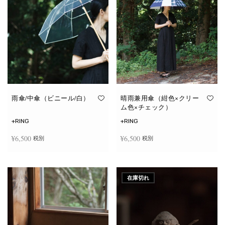
雨傘/中傘（ビニール/白）
晴雨兼用傘（紺色×クリー
ム色×チェック）
+RING
+RING
¥
6,500
¥
6,500
税別
税別
お買い物カゴに追加
お買い物カゴに追加
在庫切れ