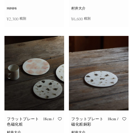
シ
ョ
HiHiHi
村井大介
ン
は
¥
2,300
¥
6,600
税別
税別
商
品
ペ
ー
お買い物カゴに追加
お買い物カゴに追加
ジ
か
ら
選
択
で
き
ま
す
フラットプレート 18cm /
フラットプレート 18cm /
色磁化粧
磁化粧銅彩
村井大介
村井大介