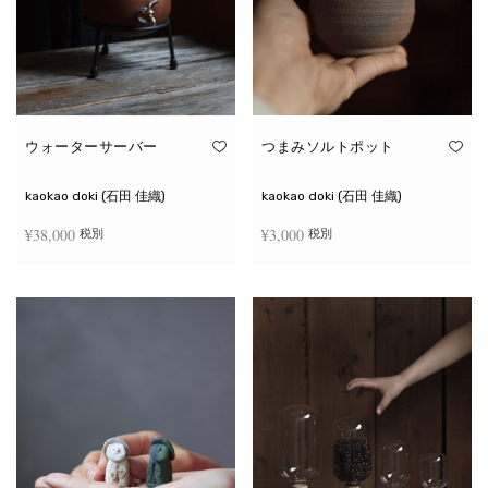
ウォーターサーバー
つまみソルトポット
kaokao doki (石田 佳織)
kaokao doki (石田 佳織)
¥
38,000
¥
3,000
税別
税別
お買い物カゴに追加
続きを読む