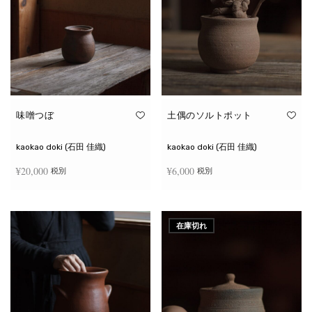
味噌つぼ
土偶のソルトポット
kaokao doki (石田 佳織)
kaokao doki (石田 佳織)
¥
20,000
¥
6,000
税別
税別
お買い物カゴに追加
続きを読む
在庫切れ