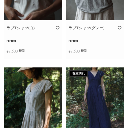
ン
ン
が
が
あ
あ
り
り
ま
ま
す。
す。
オ
オ
ラブTシャツ(白)
ラブTシャツ(グレー)
プ
プ
シ
シ
ョ
ョ
HiHiHi
HiHiHi
ン
ン
は
は
¥
7,500
¥
7,500
税別
税別
商
商
品
品
ペ
ペ
こ
こ
ー
ー
オプションを選択
オプションを選択
の
の
ジ
ジ
商
商
か
か
在庫切れ
品
品
ら
ら
に
に
選
選
は
は
択
択
複
複
で
で
数
数
き
き
の
の
ま
ま
バ
バ
す
す
リ
リ
エ
エ
ー
ー
シ
シ
ョ
ョ
ン
ン
が
が