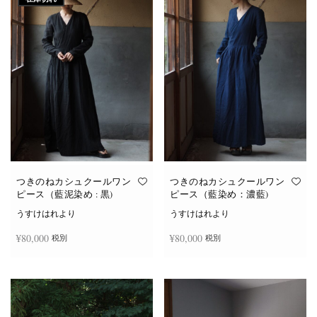
つきのねカシュクールワン
つきのねカシュクールワン
ピース（藍泥染め : 黒)
ピース（藍染め：濃藍)
うすけはれより
うすけはれより
¥
80,000
¥
80,000
税別
税別
続きを読む
お買い物カゴに追加