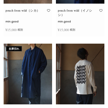
り
り
ま
ま
す。
す。
オ
オ
pouch from wild（シカ）
pouch from wild（イノシ
プ
プ
シ）
シ
シ
ョ
ョ
min.good
min.good
ン
ン
は
は
¥
15,000
¥
15,000
税別
税別
商
商
品
品
ペ
ペ
こ
こ
ー
ー
オプションを選択
オプションを選択
の
の
ジ
ジ
商
商
か
か
在庫切れ
品
品
ら
ら
に
に
選
選
は
は
択
択
複
複
で
で
数
数
き
き
の
の
ま
ま
バ
バ
す
す
リ
リ
エ
エ
ー
ー
シ
シ
ョ
ョ
ン
ン
が
が
あ
あ
り
り
ま
ま
す。
す。