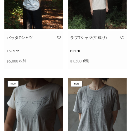
ー
ー
シ
シ
ョ
ョ
ン
ン
が
が
あ
あ
り
り
ま
ま
す。
す。
オ
オ
バッタTシャツ
ラブTシャツ(生成り)
プ
プ
シ
シ
ョ
ョ
Tシャツ
HiHiHi
ン
ン
は
は
¥
6,000
¥
7,500
税別
税別
商
商
品
品
ペ
ペ
こ
こ
ー
ー
オプションを選択
オプションを選択
の
の
ジ
ジ
商
商
か
か
NEW
NEW
品
品
ら
ら
に
に
選
選
は
は
択
択
複
複
で
で
数
数
き
き
の
の
ま
ま
バ
バ
す
す
リ
リ
エ
エ
ー
ー
シ
シ
ョ
ョ