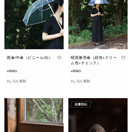
雨傘/中傘（ビニール/白）
晴雨兼用傘（紺色×クリー
ム色×チェック）
+RING
+RING
¥
6,500
¥
6,500
税別
税別
お買い物カゴに追加
お買い物カゴに追加
在庫切れ