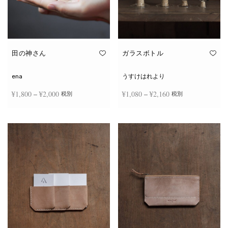
田の神さん
ガラスボトル
ena
うすけはれより
価格
価格
¥
1,800
–
¥
2,000
¥
1,080
–
¥
2,160
税別
税別
帯:
帯:
こ
こ
¥1,800
¥1,080
オプションを選択
オプションを選択
の
の
商
商
–
–
品
品
¥2,000
¥2,160
に
に
は
は
複
複
数
数
の
の
バ
バ
リ
リ
エ
エ
ー
ー
シ
シ
ョ
ョ
ン
ン