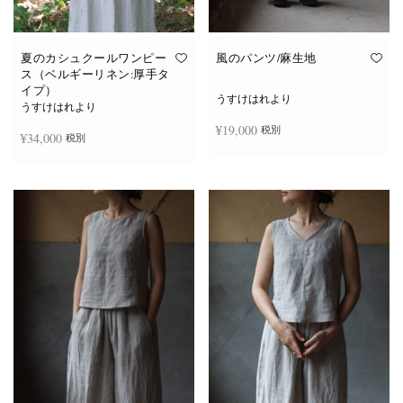
夏のカシュクールワンピー
風のパンツ/麻生地
ス（ベルギーリネン:厚手タ
イプ）
うすけはれより
うすけはれより
¥
19,000
税別
¥
34,000
税別
お買い物カゴに追加
続きを読む