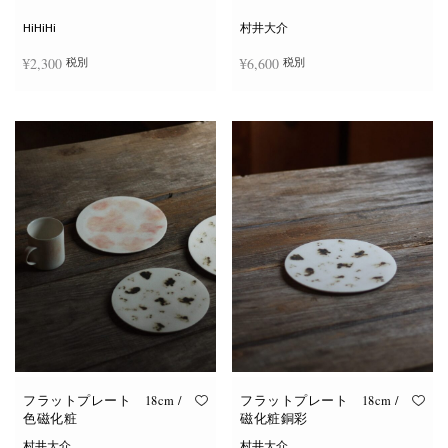
シ
ョ
HiHiHi
村井大介
ン
は
¥
2,300
¥
6,600
税別
税別
商
品
ペ
ー
お買い物カゴに追加
お買い物カゴに追加
ジ
か
ら
選
択
で
き
ま
す
フラットプレート 18cm /
フラットプレート 18cm /
色磁化粧
磁化粧銅彩
村井大介
村井大介