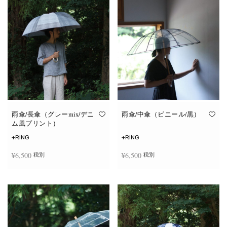
雨傘/長傘（グレーmix/デニ
雨傘/中傘（ビニール/黒）
ム風プリント）
+RING
+RING
¥
6,500
¥
6,500
税別
税別
お買い物カゴに追加
お買い物カゴに追加