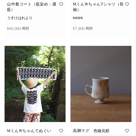
オ
オ
山中着コート（藍染め：濃
MくんWちゃんTシャツ（長
プ
プ
藍)
袖）
シ
シ
ョ
ョ
うすけはれより
HiHiHi
ン
ン
は
は
¥
60,000
¥
7,800
税別
税別
商
商
品
品
ペ
ペ
こ
ー
ー
続きを読む
オプションを選択
の
ジ
ジ
商
か
か
品
ら
ら
に
選
選
は
択
択
複
で
で
数
き
き
の
ま
ま
バ
す
す
リ
エ
ー
シ
ョ
ン
が
あ
り
ま
す。
オ
MくんWちゃんてぬぐい
高脚マグ 色磁化粧
プ