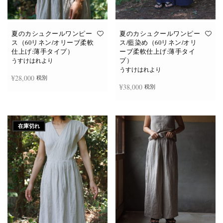
あ
あ
り
り
ま
ま
す。
す。
オ
オ
夏のカシュクールワンピー
夏のカシュクールワンピー
プ
プ
ス（60リネン/オリーブ柔軟
ス/藍染め（60リネン/オリ
シ
シ
仕上げ:薄手タイプ）
ーブ柔軟仕上げ:薄手タイ
ョ
ョ
プ）
ン
ン
うすけはれより
は
は
うすけはれより
商
商
¥
28,000
税別
品
品
¥
38,000
税別
ペ
ペ
ー
ー
ジ
ジ
お買い物カゴに追加
か
か
続きを読む
ら
ら
選
選
在庫切れ
択
択
で
で
き
き
ま
ま
す
す