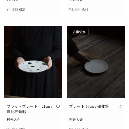
¥
5,000
¥
4,500
税別
税別
お買い物カゴに追加
お買い物カゴに追加
在庫切れ
フラットプレート 21cm /
プレート 15cm / 磁化粧
磁化粧銅彩
村井大介
村井大介