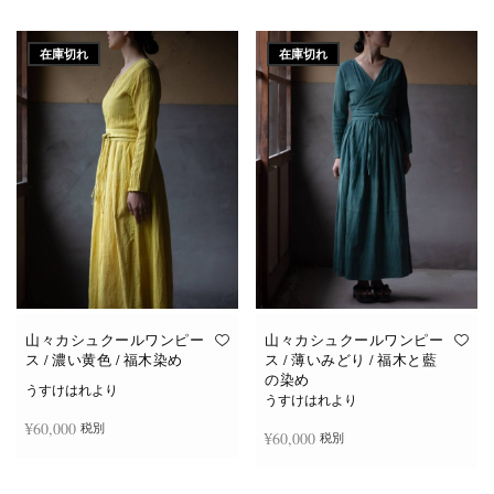
続きを読む
続きを読む
在庫切れ
在庫切れ
山々カシュクールワンピー
山々カシュクールワンピー
ス / 濃い黄色 / 福木染め
ス / 薄いみどり / 福木と藍
の染め
うすけはれより
うすけはれより
¥
60,000
税別
¥
60,000
税別
続きを読む
続きを読む