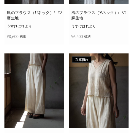
風のブラウス（Uネック）/
風のブラウス（Vネック）/
麻生地
麻生地
うすけはれより
うすけはれより
¥
8,600
¥
6,500
税別
税別
こ
こ
オプションを選択
オプションを選択
の
の
商
商
在庫切れ
品
品
に
に
は
は
複
複
数
数
の
の
バ
バ
リ
リ
エ
エ
ー
ー
シ
シ
ョ
ョ
ン
ン
が
が
あ
あ
り
り
ま
ま
す。
す。