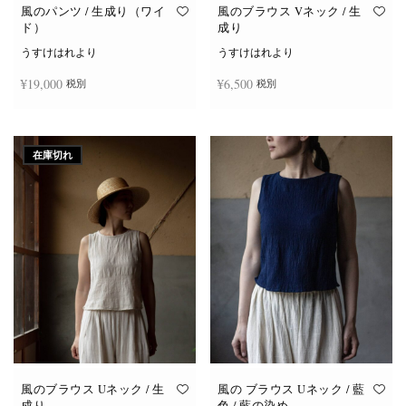
オ
オ
風のパンツ / 生成り（ワイ
風のブラウス Vネック / 生
プ
プ
ド）
成り
シ
シ
ョ
ョ
うすけはれより
うすけはれより
ン
ン
は
は
¥
19,000
¥
6,500
税別
税別
商
商
品
品
ペ
ペ
ー
ー
お買い物カゴに追加
続きを読む
ジ
ジ
か
か
在庫切れ
ら
ら
選
選
択
択
で
で
き
き
ま
ま
す
す
風のブラウス Uネック / 生
風の ブラウス Uネック / 藍
成り
色 / 藍の染め