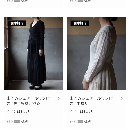
¥
60,000
¥
60,000
税別
税別
続きを読む
続きを読む
在庫切れ
在庫切れ
山々カシュクールワンピー
山々カシュクールワンピー
ス / 黒 / 藍染と泥染
ス / 生成り
うすけはれより
うすけはれより
¥
60,000
¥
38,000
税別
税別