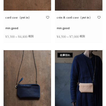
が
が
あ
あ
り
り
ま
ま
す。
す。
オ
オ
card case（put in）
coin & card case（put in）
プ
プ
シ
シ
ョ
ョ
min.good
min.good
ン
ン
は
は
価格
価格
¥
3,300
–
¥
4,800
¥
4,500
–
¥
7,000
税別
税別
商
商
品
品
帯:
帯:
ペ
ペ
こ
こ
ー
ー
¥3,300
¥4,500
オプションを選択
オプションを選択
の
の
ジ
ジ
商
商
–
–
か
か
在庫切れ
品
品
ら
ら
¥4,800
¥7,000
に
に
選
選
は
は
択
択
複
複
で
で
数
数
き
き
の
の
ま
ま
バ
バ
す
す
リ
リ
エ
エ
ー
ー
シ
シ
ョ
ョ
ン
ン
が
が
あ
あ