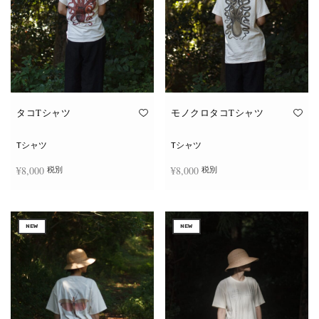
タコTシャツ
モノクロタコTシャツ
Tシャツ
Tシャツ
¥
8,000
¥
8,000
税別
税別
こ
こ
オプションを選択
オプションを選択
の
の
商
商
NEW
NEW
品
品
に
に
は
は
複
複
数
数
の
の
バ
バ
リ
リ
エ
エ