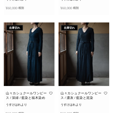
¥
60,000
¥
60,000
税別
税別
続きを読む
続きを読む
在庫切れ
在庫切れ
山々カシュクールワンピー
山々カシュクールワンピー
ス / 深緑 / 藍染と福木染め
ス / 濃灰 / 藍染と泥染
うすけはれより
うすけはれより