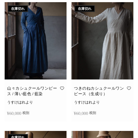
在庫切れ
在庫切れ
山々カシュクールワンピー
つきのねカシュクールワン
ス / 薄い藍色 / 藍染
ピース（生成り）
うすけはれより
うすけはれより
¥
60,000
¥
60,000
税別
税別
続きを読む
続きを読む
在庫切れ