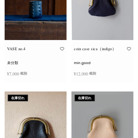
VASE no.4
coin case sica（indigo）
未分類
min.good
¥
7,000
¥
12,000
税別
税別
お買い物カゴに追加
続きを読む
在庫切れ
在庫切れ