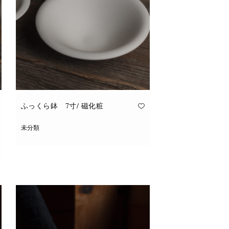
ふっくら鉢 7寸/ 磁化粧
未分類
続きを読む