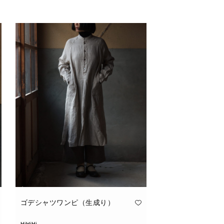
お買い物カゴに追加
ゴデシャツワンピ（生成り）
HiHiHi