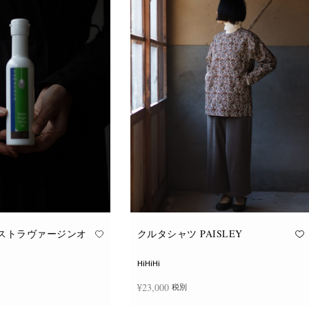
ストラヴァージンオ
クルタシャツ PAISLEY
HiHiHi
¥
23,000
税別