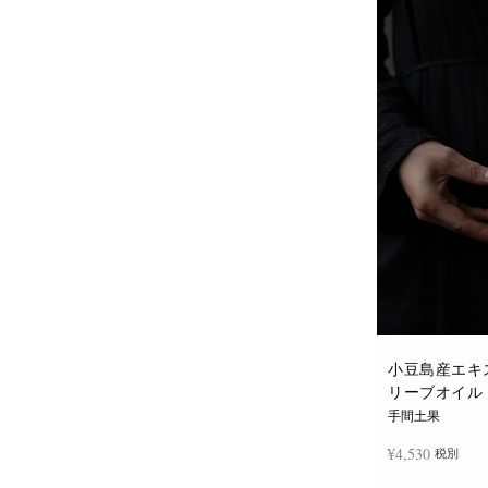
小豆島産エキ
リーブオイル
手間土果
¥
4,530
税別