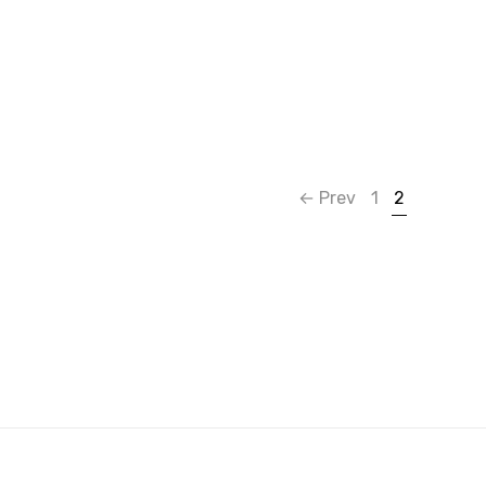
← Prev
1
2