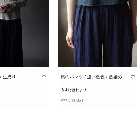
/ 生成り
風のパンツ / 濃い藍色 / 藍染め
うすけはれより
¥
22,700
税別
続きを読む