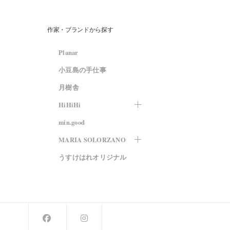
作家・ブランドから探す
Planar
小豆島の手仕事
月樹舎
HiHiHi
min.good
MARIA SOLORZANO
うすけはれオリジナル