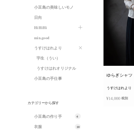
小豆島の美味しいモノ
日向
HiHiHi
min.good
うすけはれより
宇生（うい）
うすけはれオリジナル
ゆらぎシャツ 
小豆島の手仕事
うすけはれより
¥
14,000
税別
カテゴリーから探す
続きを読む
小豆島の作り手
6
衣服
10