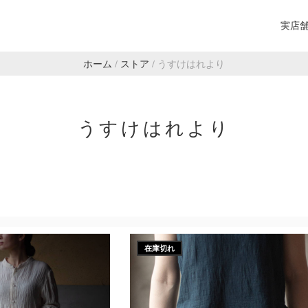
実店
ホーム
/
ストア
/
うすけはれより
うすけはれより
在庫切れ