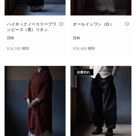
ハイネックノースリーブワ
オールインワン（白）
ンピース（黒）リネン
日向
日向
¥
34,500
¥
38,800
税別
税別
続きを読む
お買い物カゴに追加
在庫切れ