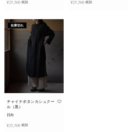
¥
25,500
¥
25,500
税別
税別
お買い物カゴに追加
続きを読む
在庫切れ
チャイナボタンカシュクー
ル（黒）
日向
¥
25,500
税別