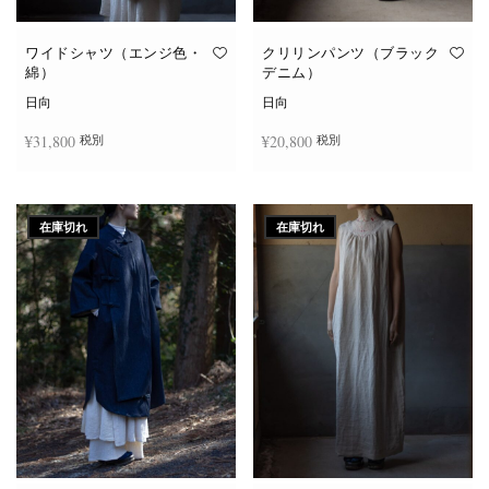
ワイドシャツ（エンジ色・
クリリンパンツ（ブラック
綿）
デニム）
日向
日向
¥
31,800
¥
20,800
税別
税別
お買い物カゴに追加
続きを読む
在庫切れ
在庫切れ