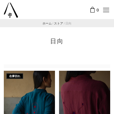
0
ホーム
/
ストア
/
日向
日向
在庫切れ