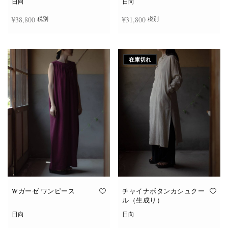
日向
日向
¥
38,800
¥
31,800
税別
税別
続きを読む
続きを読む
在庫切れ
Wガーゼ ワンピース
チャイナボタンカシュクー
ル（生成り）
日向
日向