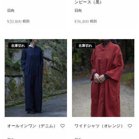
ンピース（黒）
日向
日向
¥
20,800
¥
36,800
税別
税別
続きを読む
続きを読む
在庫切れ
在庫切れ
オールインワン（デニム）
ワイドシャツ（オレンジ）