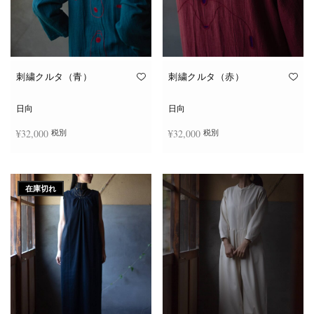
刺繍クルタ（青）
刺繍クルタ（赤）
日向
日向
¥
32,000
¥
32,000
税別
税別
続きを読む
お買い物カゴに追加
在庫切れ