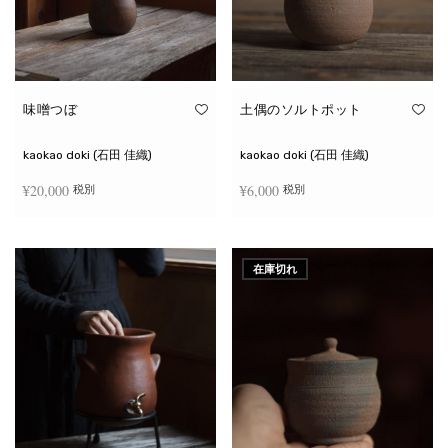
味噌つぼ
土偶のソルトポット
kaokao doki (石田 佳織)
kaokao doki (石田 佳織)
¥
20,000
¥
6,000
税別
税別
お買い物カゴに追加
続きを読む
在庫切れ