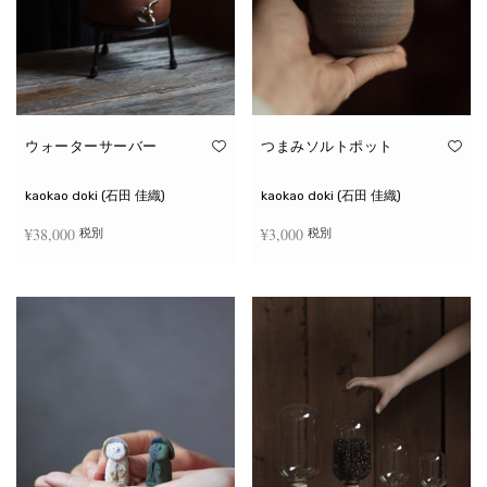
ウォーターサーバー
つまみソルトポット
kaokao doki (石田 佳織)
kaokao doki (石田 佳織)
¥
38,000
¥
3,000
税別
税別
お買い物カゴに追加
続きを読む