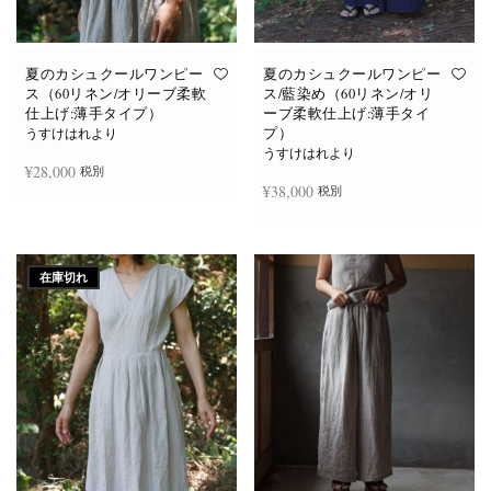
あ
あ
り
り
ま
ま
す。
す。
オ
オ
夏のカシュクールワンピー
夏のカシュクールワンピー
プ
プ
ス（60リネン/オリーブ柔軟
ス/藍染め（60リネン/オリ
シ
シ
仕上げ:薄手タイプ）
ーブ柔軟仕上げ:薄手タイ
ョ
ョ
プ）
ン
ン
うすけはれより
は
は
うすけはれより
商
商
¥
28,000
税別
品
品
¥
38,000
税別
ペ
ペ
ー
ー
ジ
ジ
お買い物カゴに追加
か
か
続きを読む
ら
ら
選
選
在庫切れ
択
択
で
で
き
き
ま
ま
す
す