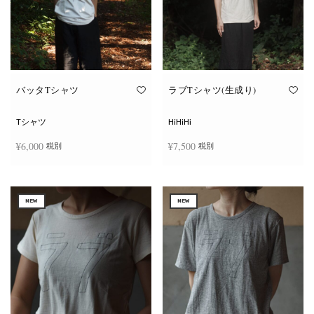
ー
ー
シ
シ
ョ
ョ
ン
ン
が
が
あ
あ
り
り
ま
ま
す。
す。
オ
オ
バッタTシャツ
ラブTシャツ(生成り)
プ
プ
シ
シ
ョ
ョ
Tシャツ
HiHiHi
ン
ン
は
は
¥
6,000
¥
7,500
税別
税別
商
商
品
品
ペ
ペ
こ
こ
ー
ー
オプションを選択
オプションを選択
の
の
ジ
ジ
商
商
か
か
NEW
NEW
品
品
ら
ら
に
に
選
選
は
は
択
択
複
複
で
で
数
数
き
き
の
の
ま
ま
バ
バ
す
す
リ
リ
エ
エ
ー
ー
シ
シ
ョ
ョ