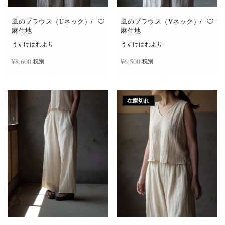
風のブラウス（Uネック）/
風のブラウス（Vネック）/
麻生地
麻生地
うすけはれより
うすけはれより
¥
8,600
¥
6,500
税別
税別
こ
こ
オプションを選択
オプションを選択
の
の
商
商
在庫切れ
品
品
に
に
は
は
複
複
数
数
の
の
バ
バ
リ
リ
エ
エ
ー
ー
シ
シ
ョ
ョ
ン
ン
が
が
あ
あ
り
り
ま
ま
す。
す。