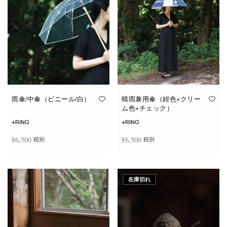
雨傘/中傘（ビニール/白）
晴雨兼用傘（紺色×クリー
ム色×チェック）
+RING
+RING
¥
6,500
¥
6,500
税別
税別
お買い物カゴに追加
お買い物カゴに追加
在庫切れ