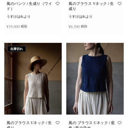
オ
オ
風のパンツ / 生成り（ワイ
風のブラウス Vネック / 生
プ
プ
ド）
成り
シ
シ
ョ
ョ
うすけはれより
うすけはれより
ン
ン
は
は
¥
19,000
¥
6,500
税別
税別
商
商
品
品
ペ
ペ
ー
ー
お買い物カゴに追加
続きを読む
ジ
ジ
か
か
在庫切れ
ら
ら
選
選
択
択
で
で
き
き
ま
ま
す
す
風のブラウス Uネック / 生
風の ブラウス Uネック / 藍
成り
色 / 藍の染め