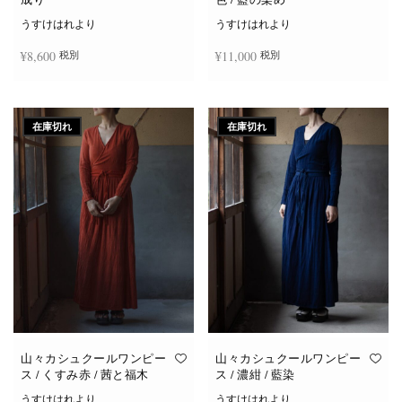
うすけはれより
うすけはれより
¥
8,600
¥
11,000
税別
税別
続きを読む
お買い物カゴに追加
在庫切れ
在庫切れ
山々カシュクールワンピー
山々カシュクールワンピー
ス / くすみ赤 / 茜と福木
ス / 濃紺 / 藍染
うすけはれより
うすけはれより