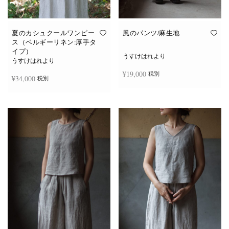
夏のカシュクールワンピー
風のパンツ/麻生地
ス（ベルギーリネン:厚手タ
イプ）
うすけはれより
うすけはれより
¥
19,000
税別
¥
34,000
税別
お買い物カゴに追加
続きを読む