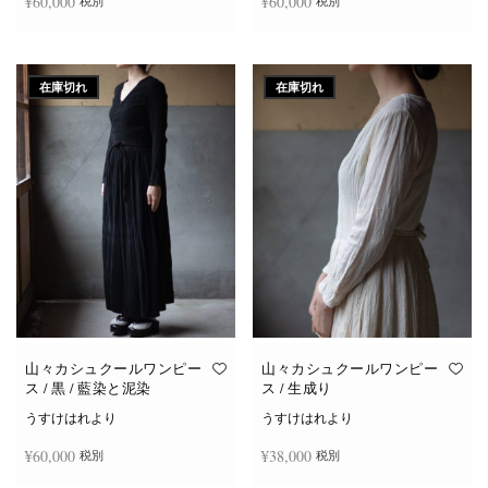
¥
60,000
¥
60,000
税別
税別
続きを読む
続きを読む
在庫切れ
在庫切れ
山々カシュクールワンピー
山々カシュクールワンピー
ス / 黒 / 藍染と泥染
ス / 生成り
うすけはれより
うすけはれより
¥
60,000
¥
38,000
税別
税別