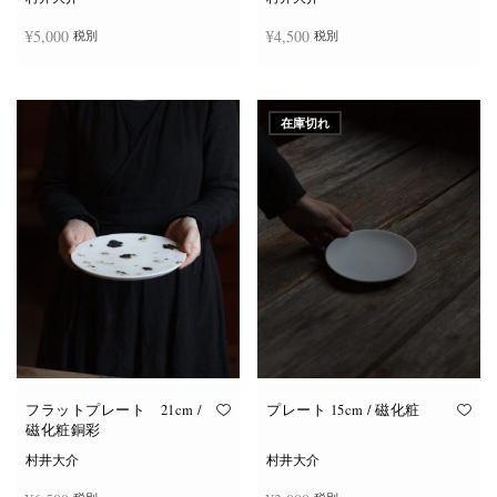
¥
5,000
¥
4,500
税別
税別
お買い物カゴに追加
お買い物カゴに追加
在庫切れ
フラットプレート 21cm /
プレート 15cm / 磁化粧
磁化粧銅彩
村井大介
村井大介