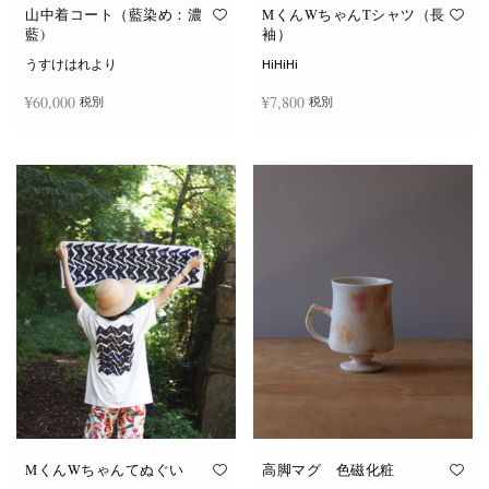
オ
オ
山中着コート（藍染め：濃
MくんWちゃんTシャツ（長
プ
プ
藍)
袖）
シ
シ
ョ
ョ
うすけはれより
HiHiHi
ン
ン
は
は
¥
60,000
¥
7,800
税別
税別
商
商
品
品
ペ
ペ
こ
ー
ー
続きを読む
オプションを選択
の
ジ
ジ
商
か
か
品
ら
ら
に
選
選
は
択
択
複
で
で
数
き
き
の
ま
ま
バ
す
す
リ
エ
ー
シ
ョ
ン
が
あ
り
ま
す。
オ
MくんWちゃんてぬぐい
高脚マグ 色磁化粧
プ