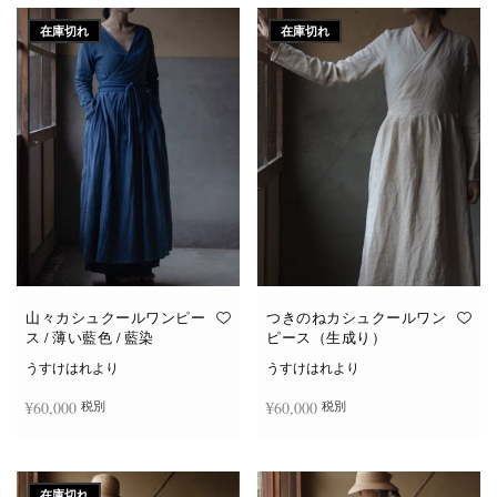
在庫切れ
在庫切れ
山々カシュクールワンピー
つきのねカシュクールワン
ス / 薄い藍色 / 藍染
ピース（生成り）
うすけはれより
うすけはれより
¥
60,000
¥
60,000
税別
税別
続きを読む
続きを読む
在庫切れ