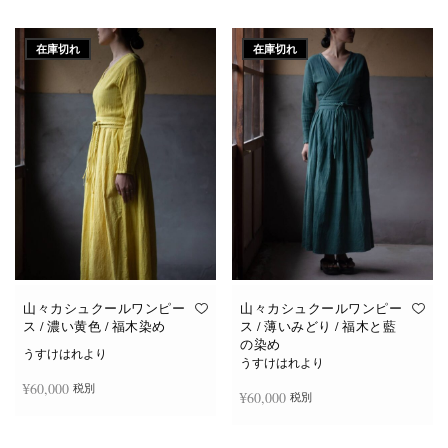
続きを読む
続きを読む
在庫切れ
在庫切れ
山々カシュクールワンピー
山々カシュクールワンピー
ス / 濃い黄色 / 福木染め
ス / 薄いみどり / 福木と藍
の染め
うすけはれより
うすけはれより
¥
60,000
税別
¥
60,000
税別
続きを読む
続きを読む