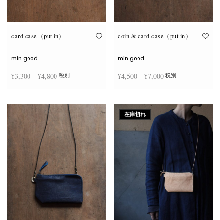
が
が
あ
あ
り
り
ま
ま
す。
す。
オ
オ
card case（put in）
coin & card case（put in）
プ
プ
シ
シ
ョ
ョ
min.good
min.good
ン
ン
は
は
価格
価格
¥
3,300
–
¥
4,800
¥
4,500
–
¥
7,000
税別
税別
商
商
品
品
帯:
帯:
ペ
ペ
こ
こ
ー
ー
¥3,300
¥4,500
オプションを選択
オプションを選択
の
の
ジ
ジ
商
商
–
–
か
か
在庫切れ
品
品
ら
ら
¥4,800
¥7,000
に
に
選
選
は
は
択
択
複
複
で
で
数
数
き
き
の
の
ま
ま
バ
バ
す
す
リ
リ
エ
エ
ー
ー
シ
シ
ョ
ョ
ン
ン
が
が
あ
あ