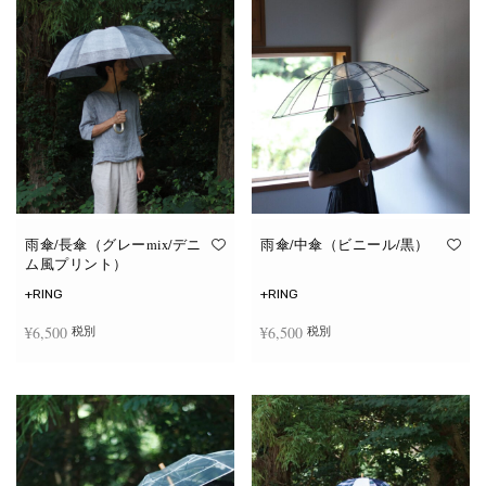
雨傘/長傘（グレーmix/デニ
雨傘/中傘（ビニール/黒）
ム風プリント）
+RING
+RING
¥
6,500
¥
6,500
税別
税別
お買い物カゴに追加
お買い物カゴに追加