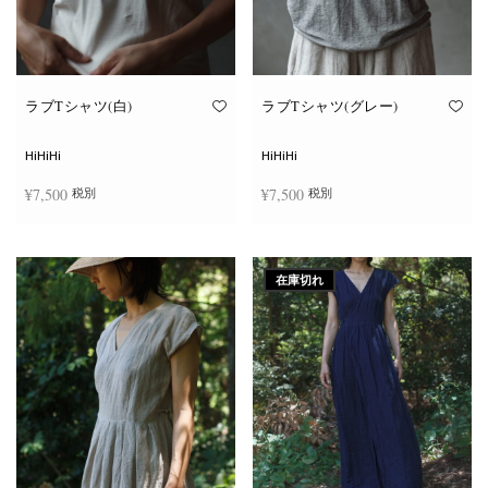
ン
ン
が
が
あ
あ
り
り
ま
ま
す。
す。
オ
オ
ラブTシャツ(白)
ラブTシャツ(グレー)
プ
プ
シ
シ
ョ
ョ
HiHiHi
HiHiHi
ン
ン
は
は
¥
7,500
¥
7,500
税別
税別
商
商
品
品
ペ
ペ
こ
こ
ー
ー
オプションを選択
オプションを選択
の
の
ジ
ジ
商
商
か
か
在庫切れ
品
品
ら
ら
に
に
選
選
は
は
択
択
複
複
で
で
数
数
き
き
の
の
ま
ま
バ
バ
す
す
リ
リ
エ
エ
ー
ー
シ
シ
ョ
ョ
ン
ン
が
が