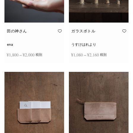
田の神さん
ガラスボトル
ena
うすけはれより
価格
価格
¥
1,800
–
¥
2,000
¥
1,080
–
¥
2,160
税別
税別
帯:
帯:
こ
こ
¥1,800
¥1,080
オプションを選択
オプションを選択
の
の
商
商
–
–
品
品
¥2,000
¥2,160
に
に
は
は
複
複
数
数
の
の
バ
バ
リ
リ
エ
エ
ー
ー
シ
シ
ョ
ョ
ン
ン