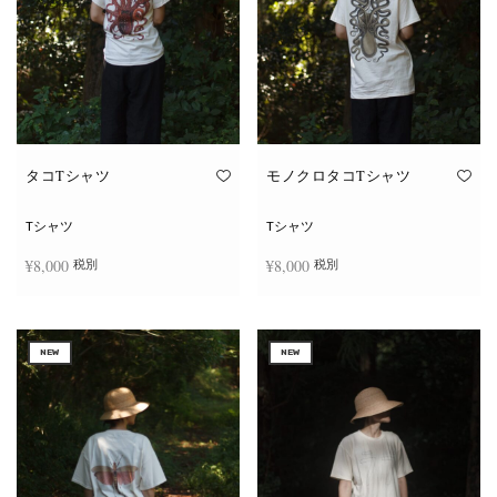
タコTシャツ
モノクロタコTシャツ
Tシャツ
Tシャツ
¥
8,000
¥
8,000
税別
税別
こ
こ
オプションを選択
オプションを選択
の
の
商
商
NEW
NEW
品
品
に
に
は
は
複
複
数
数
の
の
バ
バ
リ
リ
エ
エ