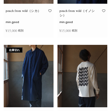
り
り
ま
ま
す。
す。
オ
オ
pouch from wild（シカ）
pouch from wild（イノシ
プ
プ
シ）
シ
シ
ョ
ョ
min.good
min.good
ン
ン
は
は
¥
15,000
¥
15,000
税別
税別
商
商
品
品
ペ
ペ
こ
こ
ー
ー
オプションを選択
オプションを選択
の
の
ジ
ジ
商
商
か
か
在庫切れ
品
品
ら
ら
に
に
選
選
は
は
択
択
複
複
で
で
数
数
き
き
の
の
ま
ま
バ
バ
す
す
リ
リ
エ
エ
ー
ー
シ
シ
ョ
ョ
ン
ン
が
が
あ
あ
り
り
ま
ま
す。
す。