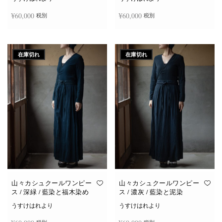
¥
60,000
¥
60,000
税別
税別
続きを読む
続きを読む
在庫切れ
在庫切れ
山々カシュクールワンピー
山々カシュクールワンピー
ス / 深緑 / 藍染と福木染め
ス / 濃灰 / 藍染と泥染
うすけはれより
うすけはれより