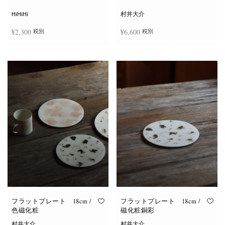
シ
ョ
HiHiHi
村井大介
ン
は
¥
2,300
¥
6,600
税別
税別
商
品
ペ
ー
お買い物カゴに追加
お買い物カゴに追加
ジ
か
ら
選
択
で
き
ま
す
フラットプレート 18cm /
フラットプレート 18cm /
色磁化粧
磁化粧銅彩
村井大介
村井大介