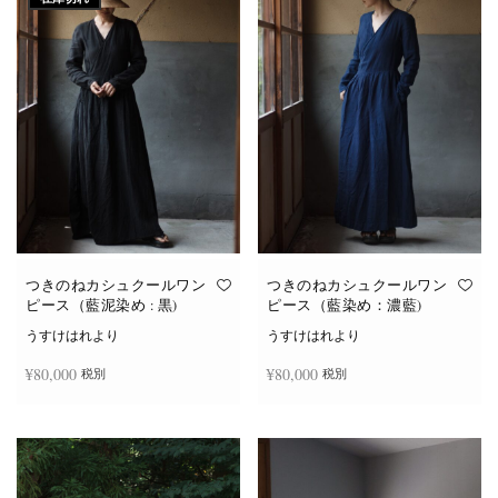
つきのねカシュクールワン
つきのねカシュクールワン
ピース（藍泥染め : 黒)
ピース（藍染め：濃藍)
うすけはれより
うすけはれより
¥
80,000
¥
80,000
税別
税別
続きを読む
お買い物カゴに追加