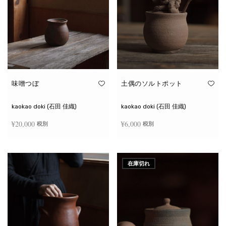
味噌つぼ
土偶のソルトポット
kaokao doki (石田 佳織)
kaokao doki (石田 佳織)
¥
20,000
¥
6,000
税別
税別
お買い物カゴに追加
続きを読む
在庫切れ