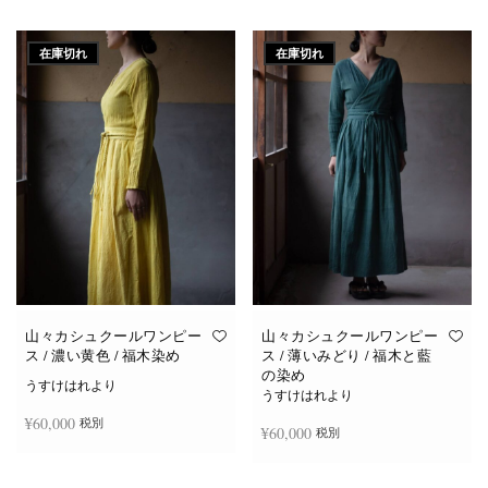
続きを読む
続きを読む
在庫切れ
在庫切れ
山々カシュクールワンピー
山々カシュクールワンピー
ス / 濃い黄色 / 福木染め
ス / 薄いみどり / 福木と藍
の染め
うすけはれより
うすけはれより
¥
60,000
税別
¥
60,000
税別
続きを読む
続きを読む