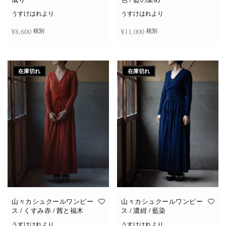
うすけはれより
うすけはれより
¥
8,600
¥
11,000
税別
税別
続きを読む
お買い物カゴに追加
在庫切れ
在庫切れ
山々カシュクールワンピー
山々カシュクールワンピー
ス / くすみ赤 / 茜と福木
ス / 濃紺 / 藍染
うすけはれより
うすけはれより