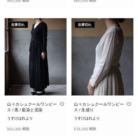
¥
60,000
¥
60,000
税別
税別
続きを読む
続きを読む
在庫切れ
在庫切れ
山々カシュクールワンピー
山々カシュクールワンピー
ス / 黒 / 藍染と泥染
ス / 生成り
うすけはれより
うすけはれより
¥
60,000
¥
38,000
税別
税別