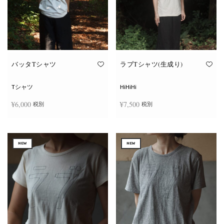
ー
ー
シ
シ
ョ
ョ
ン
ン
が
が
あ
あ
り
り
ま
ま
す。
す。
オ
オ
バッタTシャツ
ラブTシャツ(生成り)
プ
プ
シ
シ
ョ
ョ
Tシャツ
HiHiHi
ン
ン
は
は
¥
6,000
¥
7,500
税別
税別
商
商
品
品
ペ
ペ
こ
こ
ー
ー
オプションを選択
オプションを選択
の
の
ジ
ジ
商
商
か
か
NEW
NEW
品
品
ら
ら
に
に
選
選
は
は
択
択
複
複
で
で
数
数
き
き
の
の
ま
ま
バ
バ
す
す
リ
リ
エ
エ
ー
ー
シ
シ
ョ
ョ