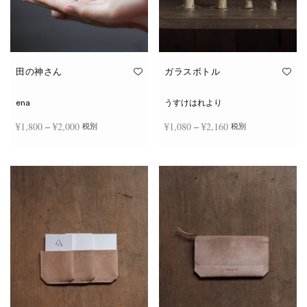
田の神さん
ガラスボトル
ena
うすけはれより
価格
価格
¥
1,800
–
¥
2,000
¥
1,080
–
¥
2,160
税別
税別
帯:
帯:
こ
こ
¥1,800
¥1,080
オプションを選択
オプションを選択
の
の
商
商
–
–
品
品
¥2,000
¥2,160
に
に
は
は
複
複
数
数
の
の
バ
バ
リ
リ
エ
エ
ー
ー
シ
シ
ョ
ョ
ン
ン