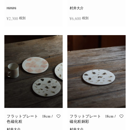
シ
ョ
HiHiHi
村井大介
ン
は
¥
2,300
¥
6,600
税別
税別
商
品
ペ
ー
お買い物カゴに追加
お買い物カゴに追加
ジ
か
ら
選
択
で
き
ま
す
フラットプレート 18cm /
フラットプレート 18cm /
色磁化粧
磁化粧銅彩
村井大介
村井大介