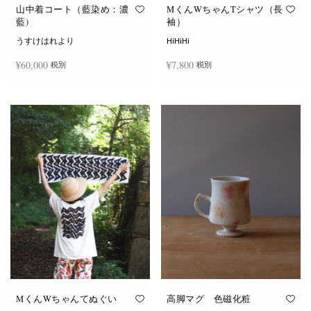
オ
オ
山中着コート（藍染め：濃
MくんWちゃんTシャツ（長
プ
プ
藍)
袖）
シ
シ
ョ
ョ
うすけはれより
HiHiHi
ン
ン
は
は
¥
60,000
¥
7,800
税別
税別
商
商
品
品
ペ
ペ
こ
ー
ー
続きを読む
オプションを選択
の
ジ
ジ
商
か
か
品
ら
ら
に
選
選
は
択
択
複
で
で
数
き
き
の
ま
ま
バ
す
す
リ
エ
ー
シ
ョ
ン
が
あ
り
ま
す。
オ
MくんWちゃんてぬぐい
高脚マグ 色磁化粧
プ