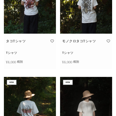
タコTシャツ
モノクロタコTシャツ
Tシャツ
Tシャツ
¥
8,000
¥
8,000
税別
税別
こ
こ
オプションを選択
オプションを選択
の
の
商
商
NEW
NEW
品
品
に
に
は
は
複
複
数
数
の
の
バ
バ
リ
リ
エ
エ