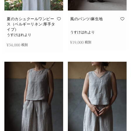
夏のカシュクールワンピー
風のパンツ/麻生地
ス（ベルギーリネン:厚手タ
イプ）
うすけはれより
うすけはれより
¥
19,000
税別
¥
34,000
税別
お買い物カゴに追加
続きを読む