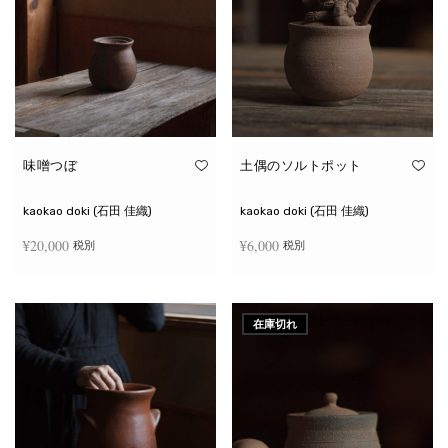
味噌つぼ
土偶のソルトポット
kaokao doki (石田 佳織)
kaokao doki (石田 佳織)
¥
20,000
¥
6,000
税別
税別
お買い物カゴに追加
続きを読む
在庫切れ