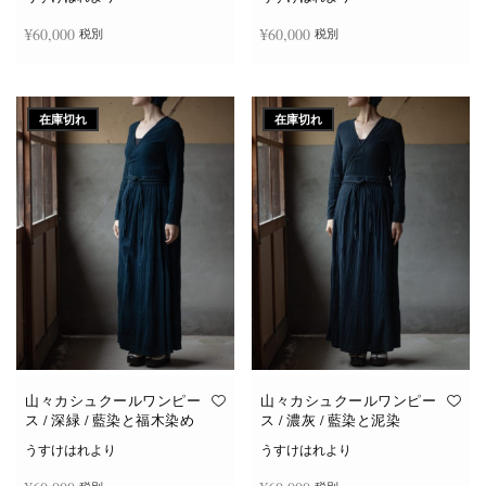
¥
60,000
¥
60,000
税別
税別
続きを読む
続きを読む
在庫切れ
在庫切れ
山々カシュクールワンピー
山々カシュクールワンピー
ス / 深緑 / 藍染と福木染め
ス / 濃灰 / 藍染と泥染
うすけはれより
うすけはれより