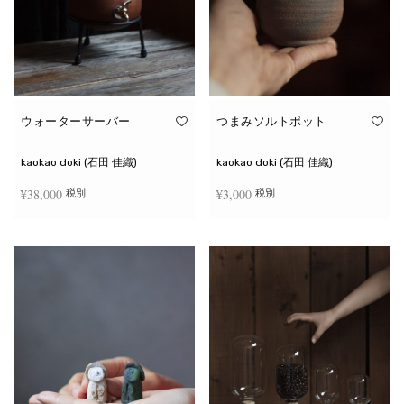
ウォーターサーバー
つまみソルトポット
kaokao doki (石田 佳織)
kaokao doki (石田 佳織)
¥
38,000
¥
3,000
税別
税別
お買い物カゴに追加
続きを読む