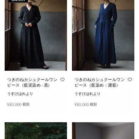
つきのねカシュクールワン
つきのねカシュクールワン
ピース（藍泥染め : 黒)
ピース（藍染め：濃藍)
うすけはれより
うすけはれより
¥
80,000
¥
80,000
税別
税別
続きを読む
お買い物カゴに追加