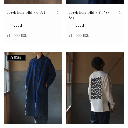
り
り
ま
ま
す。
す。
オ
オ
pouch from wild（シカ）
pouch from wild（イノシ
プ
プ
シ）
シ
シ
ョ
ョ
min.good
min.good
ン
ン
は
は
¥
15,000
¥
15,000
税別
税別
商
商
品
品
ペ
ペ
こ
こ
ー
ー
オプションを選択
オプションを選択
の
の
ジ
ジ
商
商
か
か
在庫切れ
品
品
ら
ら
に
に
選
選
は
は
択
択
複
複
で
で
数
数
き
き
の
の
ま
ま
バ
バ
す
す
リ
リ
エ
エ
ー
ー
シ
シ
ョ
ョ
ン
ン
が
が
あ
あ
り
り
ま
ま
す。
す。