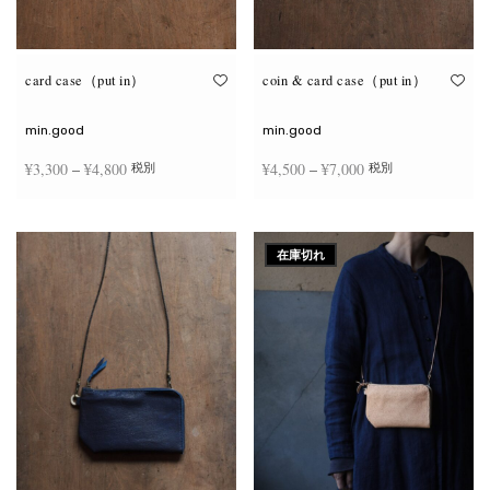
が
が
あ
あ
り
り
ま
ま
す。
す。
オ
オ
card case（put in）
coin & card case（put in）
プ
プ
シ
シ
ョ
ョ
min.good
min.good
ン
ン
は
は
価格
価格
¥
3,300
–
¥
4,800
¥
4,500
–
¥
7,000
税別
税別
商
商
品
品
帯:
帯:
ペ
ペ
こ
こ
ー
ー
¥3,300
¥4,500
オプションを選択
オプションを選択
の
の
ジ
ジ
商
商
–
–
か
か
在庫切れ
品
品
ら
ら
¥4,800
¥7,000
に
に
選
選
は
は
択
択
複
複
で
で
数
数
き
き
の
の
ま
ま
バ
バ
す
す
リ
リ
エ
エ
ー
ー
シ
シ
ョ
ョ
ン
ン
が
が
あ
あ