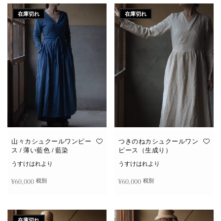
在庫切れ
在庫切れ
山々カシュクールワンピー
つきのねカシュクールワン
ス / 薄い藍色 / 藍染
ピース（生成り）
うすけはれより
うすけはれより
¥
60,000
¥
60,000
税別
税別
続きを読む
続きを読む
在庫切れ