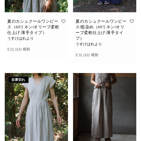
あ
あ
り
り
ま
ま
す。
す。
オ
オ
夏のカシュクールワンピー
夏のカシュクールワンピー
プ
プ
ス（60リネン/オリーブ柔軟
ス/藍染め（60リネン/オリ
シ
シ
仕上げ:薄手タイプ）
ーブ柔軟仕上げ:薄手タイ
ョ
ョ
プ）
ン
ン
うすけはれより
は
は
うすけはれより
商
商
¥
28,000
税別
品
品
¥
38,000
税別
ペ
ペ
ー
ー
ジ
ジ
お買い物カゴに追加
か
か
続きを読む
ら
ら
選
選
在庫切れ
択
択
で
で
き
き
ま
ま
す
す