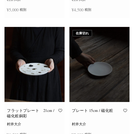
¥
5,000
¥
4,500
税別
税別
お買い物カゴに追加
お買い物カゴに追加
在庫切れ
フラットプレート 21cm /
プレート 15cm / 磁化粧
磁化粧銅彩
村井大介
村井大介