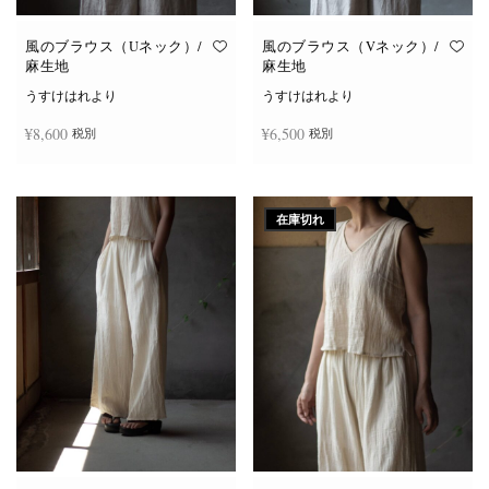
風のブラウス（Uネック）/
風のブラウス（Vネック）/
麻生地
麻生地
うすけはれより
うすけはれより
¥
8,600
¥
6,500
税別
税別
こ
こ
オプションを選択
オプションを選択
の
の
商
商
在庫切れ
品
品
に
に
は
は
複
複
数
数
の
の
バ
バ
リ
リ
エ
エ
ー
ー
シ
シ
ョ
ョ
ン
ン
が
が
あ
あ
り
り
ま
ま
す。
す。