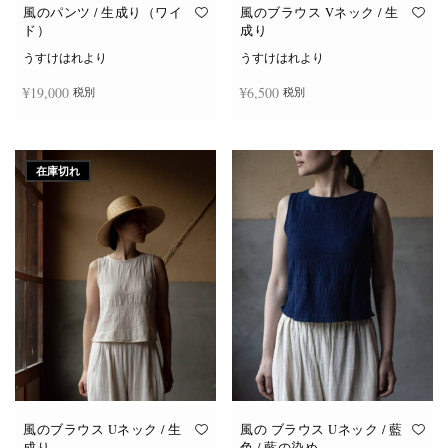
オ
オ
風のパンツ / 生成り（ワイ
風のブラウス Vネック / 生
プ
プ
ド）
成り
シ
シ
ョ
ョ
うすけはれより
うすけはれより
ン
ン
は
は
¥
19,000
¥
6,500
税別
税別
商
商
品
品
ペ
ペ
ー
ー
お買い物カゴに追加
続きを読む
ジ
ジ
か
か
在庫切れ
ら
ら
選
選
択
択
で
で
き
き
ま
ま
す
す
風のブラウス Uネック / 生
風の ブラウス Uネック / 藍
成り
色 / 藍の染め