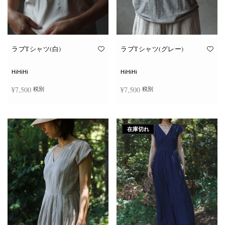
ン
ン
が
が
あ
あ
り
り
ま
ま
す。
す。
オ
オ
ラブTシャツ(白)
ラブTシャツ(グレー)
プ
プ
シ
シ
ョ
ョ
HiHiHi
HiHiHi
ン
ン
は
は
¥
7,500
¥
7,500
税別
税別
商
商
品
品
ペ
ペ
こ
こ
ー
ー
オプションを選択
オプションを選択
の
の
ジ
ジ
商
商
か
か
在庫切れ
品
品
ら
ら
に
に
選
選
は
は
択
択
複
複
で
で
数
数
き
き
の
の
ま
ま
バ
バ
す
す
リ
リ
エ
エ
ー
ー
シ
シ
ョ
ョ
ン
ン
が
が