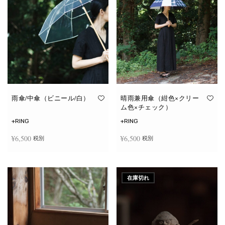
雨傘/中傘（ビニール/白）
晴雨兼用傘（紺色×クリー
ム色×チェック）
+RING
+RING
¥
6,500
¥
6,500
税別
税別
お買い物カゴに追加
お買い物カゴに追加
在庫切れ