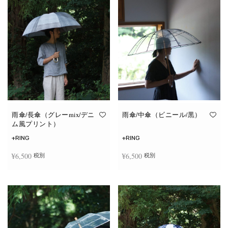
雨傘/長傘（グレーmix/デニ
雨傘/中傘（ビニール/黒）
ム風プリント）
+RING
+RING
¥
6,500
¥
6,500
税別
税別
お買い物カゴに追加
お買い物カゴに追加