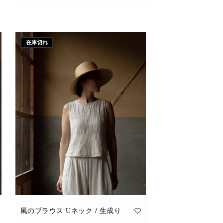
こ
オプションを選択
の
商
品
に
在庫切れ
は
複
数
の
バ
リ
エ
ー
シ
ョ
ン
が
あ
り
ま
す。
オ
プ
シ
ョ
ン
は
商
品
風のブラウス Uネック / 生成り
ペ