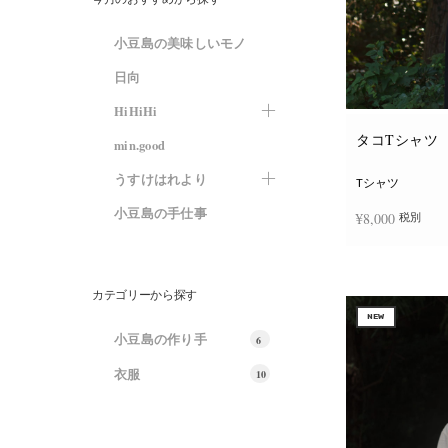
小豆島の美味しいモノ
日向
HiHiHi
タコTシャツ
min.good
うすけはれより
Tシャツ
小豆島の手仕事
¥
8,000
税別
オプションを選
カテゴリーから探す
NEW
小豆島の作り手
6
衣服
10