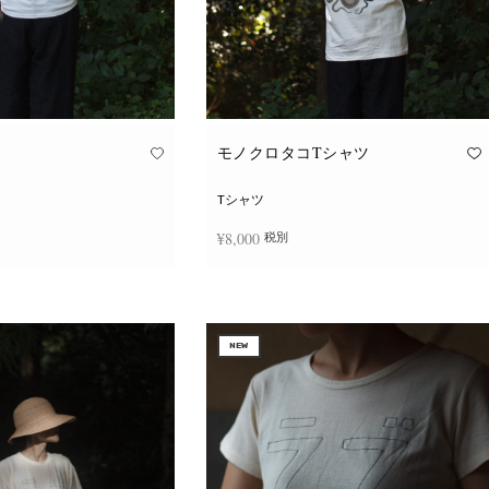
モノクロタコTシャツ
Tシャツ
¥
8,000
税別
こ
こ
択
オプションを選択
の
の
商
商
品
品
に
に
NEW
は
は
複
複
数
数
の
の
バ
バ
リ
リ
エ
エ
ー
ー
シ
シ