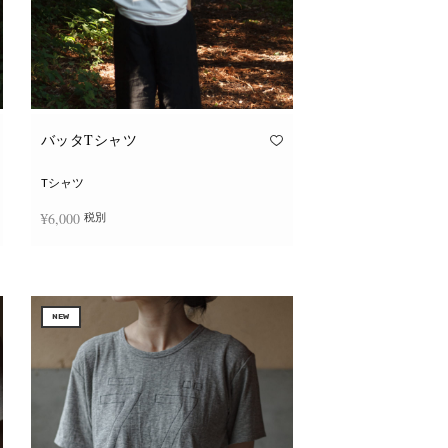
バッタTシャツ
Tシャツ
¥
6,000
税別
こ
オプションを選択
の
商
品
に
NEW
は
複
数
の
バ
リ
エ
ー
シ