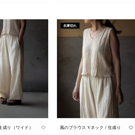
こ
追加
オプションを選択
の
商
品
に
在庫切れ
は
複
数
の
バ
リ
エ
ー
シ
ョ
ン
が
あ
り
ま
す。
オ
プ
シ
ョ
ン
は
商
品
 生成り（ワイド）
風のブラウス Vネック / 生成り
ペ