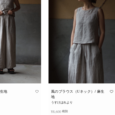
麻生地
風のブラウス（Uネック）/ 麻生
地
うすけはれより
¥
8,600
税別