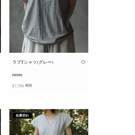
ョ
ン
が
あ
り
ま
す。
オ
プ
シ
ョ
ン
は
商
品
ラブTシャツ(グレー)
ペ
ー
ジ
HiHiHi
か
ら
¥
7,500
税別
選
択
で
こ
き
オプションを選択
の
ま
商
す
品
に
在庫切れ
は
複
数
の