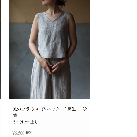
風のブラウス（Vネック）/ 麻生
地
うすけはれより
¥
6,500
税別