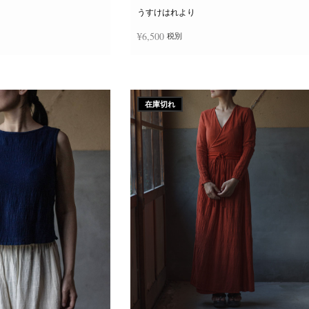
ー
ジ
うすけはれより
か
ら
¥
6,500
税別
選
択
で
き
追加
続きを読む
ま
す
在庫切れ