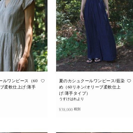
バ
バ
リ
リ
エ
エ
ー
ー
シ
シ
ョ
ョ
ン
ン
が
が
あ
あ
り
り
ま
ま
す。
す。
オ
オ
プ
プ
シ
シ
ョ
ョ
ン
ン
は
は
商
商
品
品
ールワンピース（60
夏のカシュクールワンピース/藍染
ペ
ペ
ーブ柔軟仕上げ:薄手
め（60リネン/オリーブ柔軟仕上
ー
ー
ジ
ジ
げ:薄手タイプ）
か
か
うすけはれより
ら
ら
選
選
¥
38,000
税別
択
択
で
で
き
き
ま
ま
追加
続きを読む
す
す