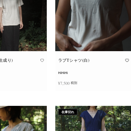
ョ
ョ
ン
ン
が
が
あ
あ
り
り
ま
ま
す。
す。
オ
オ
プ
プ
シ
シ
ョ
ョ
ン
ン
は
は
商
商
品
品
生成り)
ラブTシャツ(白)
ペ
ペ
ー
ー
ジ
ジ
HiHiHi
か
か
ら
ら
¥
7,500
税別
選
選
択
択
で
で
こ
こ
き
き
択
オプションを選択
の
の
ま
ま
商
商
す
す
品
品
に
に
在庫切れ
は
は
複
複
数
数
の
の