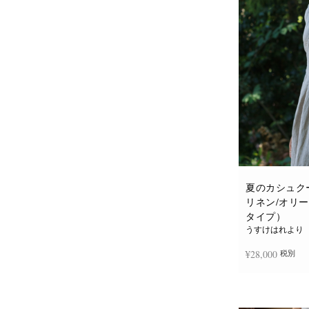
夏のカシュク
リネン/オリ
タイプ）
うすけはれより
¥
28,000
税別
お買い物カゴに