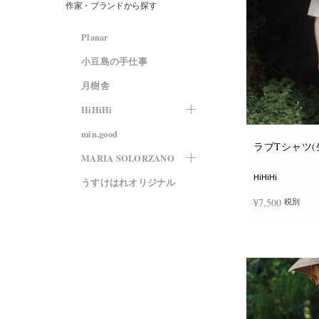
作家・ブランドから探す
Planar
小豆島の手仕事
月樹舎
HiHiHi
min.good
ラブTシャツ(
MARIA SOLORZANO
HiHiHi
うすけはれオリジナル
¥
7,500
税別
オプションを選