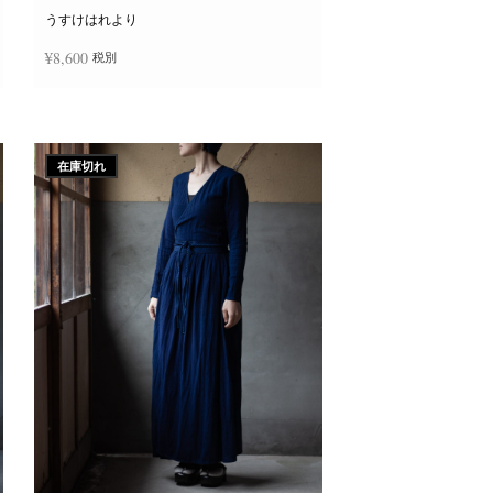
ー
ジ
うすけはれより
か
ら
¥
8,600
税別
選
択
で
き
続きを読む
ま
す
在庫切れ