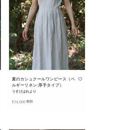
バ
リ
エ
ー
シ
ョ
ン
が
あ
り
ま
す。
オ
プ
シ
ョ
ン
は
商
品
夏のカシュクールワンピース（ベ
ペ
ルギーリネン:厚手タイプ）
ー
ジ
うすけはれより
か
ら
¥
34,000
税別
選
択
で
き
続きを読む
ま
す