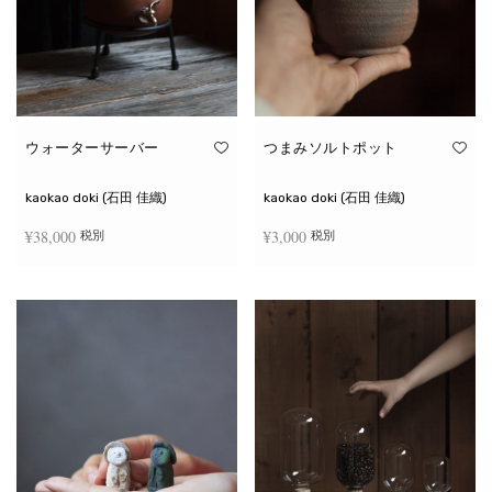
ウォーターサーバー
つまみソルトポット
kaokao doki (石田 佳織)
kaokao doki (石田 佳織)
¥
38,000
¥
3,000
税別
税別
お買い物カゴに追加
続きを読む