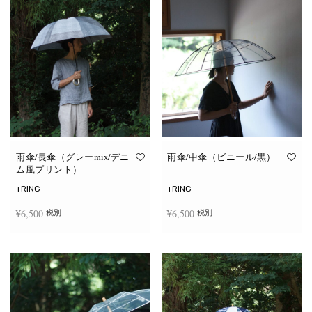
雨傘/長傘（グレーmix/デニ
雨傘/中傘（ビニール/黒）
ム風プリント）
+RING
+RING
¥
6,500
¥
6,500
税別
税別
お買い物カゴに追加
お買い物カゴに追加