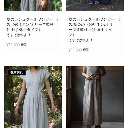
あ
あ
り
り
ま
ま
す。
す。
オ
オ
夏のカシュクールワンピー
夏のカシュクールワンピー
プ
プ
ス（60リネン/オリーブ柔軟
ス/藍染め（60リネン/オリ
シ
シ
仕上げ:薄手タイプ）
ーブ柔軟仕上げ:薄手タイ
ョ
ョ
プ）
ン
ン
うすけはれより
は
は
うすけはれより
商
商
¥
28,000
税別
品
品
¥
38,000
税別
ペ
ペ
ー
ー
ジ
ジ
お買い物カゴに追加
か
か
続きを読む
ら
ら
選
選
在庫切れ
択
択
で
で
き
き
ま
ま
す
す