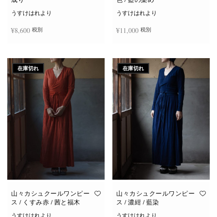
うすけはれより
うすけはれより
¥
8,600
¥
11,000
税別
税別
続きを読む
お買い物カゴに追加
在庫切れ
在庫切れ
山々カシュクールワンピー
山々カシュクールワンピー
ス / くすみ赤 / 茜と福木
ス / 濃紺 / 藍染
うすけはれより
うすけはれより