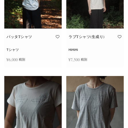
ー
ー
シ
シ
ョ
ョ
ン
ン
が
が
あ
あ
り
り
ま
ま
す。
す。
オ
オ
バッタTシャツ
ラブTシャツ(生成り)
プ
プ
シ
シ
ョ
ョ
Tシャツ
HiHiHi
ン
ン
は
は
¥
6,000
¥
7,500
税別
税別
商
商
品
品
ペ
ペ
こ
こ
ー
ー
オプションを選択
オプションを選択
の
の
ジ
ジ
商
商
か
か
品
品
ら
ら
に
に
選
選
は
は
択
択
複
複
で
で
数
数
き
き
の
の
ま
ま
バ
バ
す
す
リ
リ
エ
エ
ー
ー
シ
シ
ョ
ョ