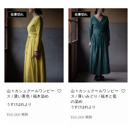
続きを読む
続きを読む
在庫切れ
在庫切れ
山々カシュクールワンピー
山々カシュクールワンピー
ス / 濃い黄色 / 福木染め
ス / 薄いみどり / 福木と藍
の染め
うすけはれより
うすけはれより
¥
60,000
税別
¥
60,000
税別
続きを読む
続きを読む