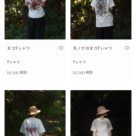
タコTシャツ
モノクロタコTシャツ
Tシャツ
Tシャツ
¥
8,000
¥
8,000
税別
税別
こ
こ
オプションを選択
オプションを選択
の
の
商
商
品
品
に
に
は
は
複
複
数
数
の
の
バ
バ
リ
リ
エ
エ