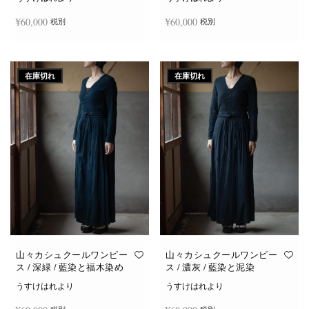
¥
60,000
¥
60,000
税別
税別
続きを読む
続きを読む
在庫切れ
在庫切れ
山々カシュクールワンピー
山々カシュクールワンピー
ス / 深緑 / 藍染と福木染め
ス / 濃灰 / 藍染と泥染
うすけはれより
うすけはれより