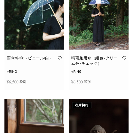
雨傘/中傘（ビニール/白）
晴雨兼用傘（紺色×クリー
ム色×チェック）
+RING
+RING
¥
6,500
¥
6,500
税別
税別
お買い物カゴに追加
お買い物カゴに追加
在庫切れ