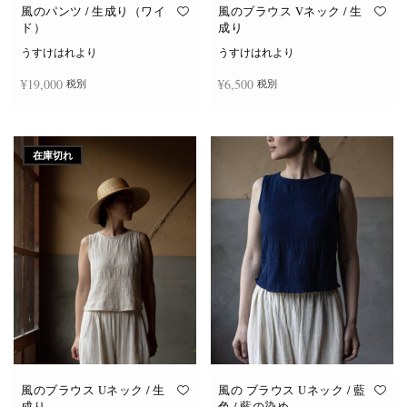
オ
オ
風のパンツ / 生成り（ワイ
風のブラウス Vネック / 生
プ
プ
ド）
成り
シ
シ
ョ
ョ
うすけはれより
うすけはれより
ン
ン
は
は
¥
19,000
¥
6,500
税別
税別
商
商
品
品
ペ
ペ
ー
ー
お買い物カゴに追加
続きを読む
ジ
ジ
か
か
在庫切れ
ら
ら
選
選
択
択
で
で
き
き
ま
ま
す
す
風のブラウス Uネック / 生
風の ブラウス Uネック / 藍
成り
色 / 藍の染め