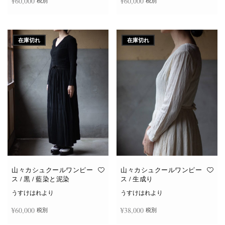
¥
60,000
¥
60,000
税別
税別
続きを読む
続きを読む
在庫切れ
在庫切れ
山々カシュクールワンピー
山々カシュクールワンピー
ス / 黒 / 藍染と泥染
ス / 生成り
うすけはれより
うすけはれより
¥
60,000
¥
38,000
税別
税別