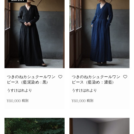
つきのねカシュクールワン
つきのねカシュクールワン
ピース（藍泥染め : 黒)
ピース（藍染め：濃藍)
うすけはれより
うすけはれより
¥
80,000
¥
80,000
税別
税別
続きを読む
お買い物カゴに追加