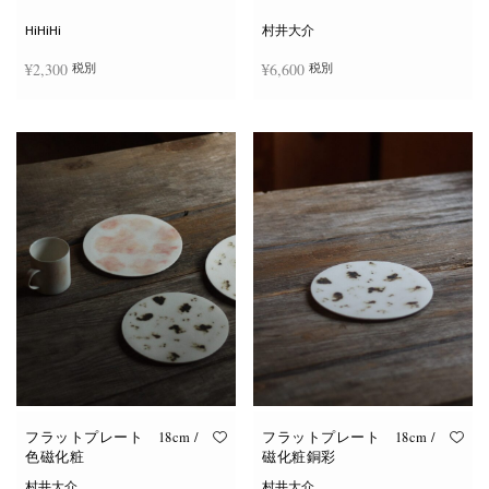
シ
ョ
HiHiHi
村井大介
ン
は
¥
2,300
¥
6,600
税別
税別
商
品
ペ
ー
お買い物カゴに追加
お買い物カゴに追加
ジ
か
ら
選
択
で
き
ま
す
フラットプレート 18cm /
フラットプレート 18cm /
色磁化粧
磁化粧銅彩
村井大介
村井大介