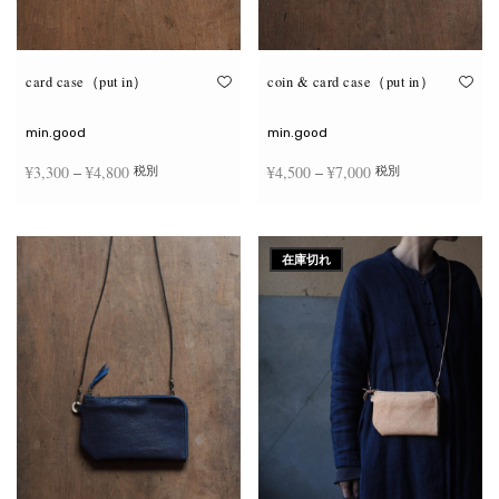
が
が
あ
あ
り
り
ま
ま
す。
す。
オ
オ
card case（put in）
coin & card case（put in）
プ
プ
シ
シ
ョ
ョ
min.good
min.good
ン
ン
は
は
価格
価格
¥
3,300
–
¥
4,800
¥
4,500
–
¥
7,000
税別
税別
商
商
品
品
帯:
帯:
ペ
ペ
こ
こ
ー
ー
¥3,300
¥4,500
オプションを選択
オプションを選択
の
の
ジ
ジ
商
商
–
–
か
か
在庫切れ
品
品
ら
ら
¥4,800
¥7,000
に
に
選
選
は
は
択
択
複
複
で
で
数
数
き
き
の
の
ま
ま
バ
バ
す
す
リ
リ
エ
エ
ー
ー
シ
シ
ョ
ョ
ン
ン
が
が
あ
あ