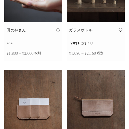
田の神さん
ガラスボトル
ena
うすけはれより
価格
価格
¥
1,800
–
¥
2,000
¥
1,080
–
¥
2,160
税別
税別
帯:
帯:
こ
こ
¥1,800
¥1,080
オプションを選択
オプションを選択
の
の
商
商
–
–
品
品
¥2,000
¥2,160
に
に
は
は
複
複
数
数
の
の
バ
バ
リ
リ
エ
エ
ー
ー
シ
シ
ョ
ョ
ン
ン