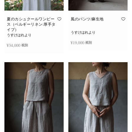
夏のカシュクールワンピー
風のパンツ/麻生地
ス（ベルギーリネン:厚手タ
イプ）
うすけはれより
うすけはれより
¥
19,000
税別
¥
34,000
税別
お買い物カゴに追加
続きを読む