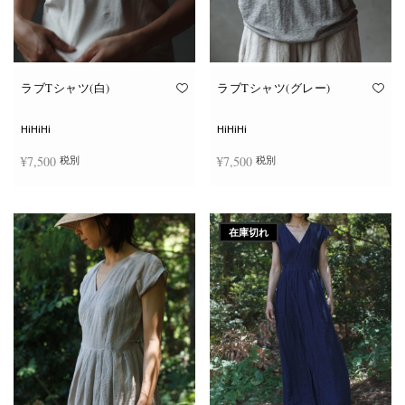
ン
ン
が
が
あ
あ
り
り
ま
ま
す。
す。
オ
オ
ラブTシャツ(白)
ラブTシャツ(グレー)
プ
プ
シ
シ
ョ
ョ
HiHiHi
HiHiHi
ン
ン
は
は
¥
7,500
¥
7,500
税別
税別
商
商
品
品
ペ
ペ
こ
こ
ー
ー
オプションを選択
オプションを選択
の
の
ジ
ジ
商
商
か
か
在庫切れ
品
品
ら
ら
に
に
選
選
は
は
択
択
複
複
で
で
数
数
き
き
の
の
ま
ま
バ
バ
す
す
リ
リ
エ
エ
ー
ー
シ
シ
ョ
ョ
ン
ン
が
が