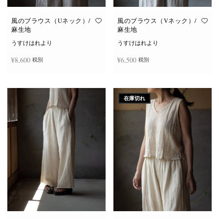
風のブラウス（Uネック）/
風のブラウス（Vネック）/
麻生地
麻生地
うすけはれより
うすけはれより
¥
8,600
¥
6,500
税別
税別
こ
こ
オプションを選択
オプションを選択
の
の
商
商
在庫切れ
品
品
に
に
は
は
複
複
数
数
の
の
バ
バ
リ
リ
エ
エ
ー
ー
シ
シ
ョ
ョ
ン
ン
が
が
あ
あ
り
り
ま
ま
す。
す。