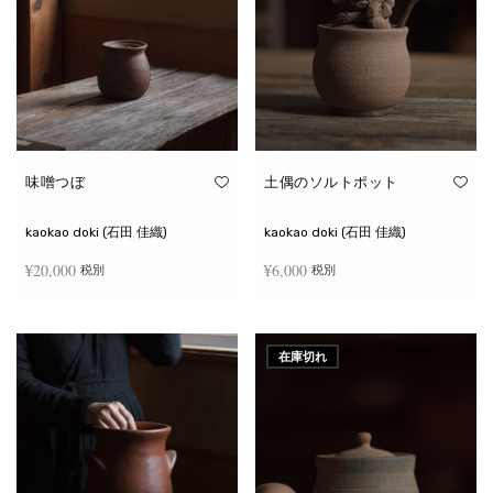
味噌つぼ
土偶のソルトポット
kaokao doki (石田 佳織)
kaokao doki (石田 佳織)
¥
20,000
¥
6,000
税別
税別
お買い物カゴに追加
続きを読む
在庫切れ