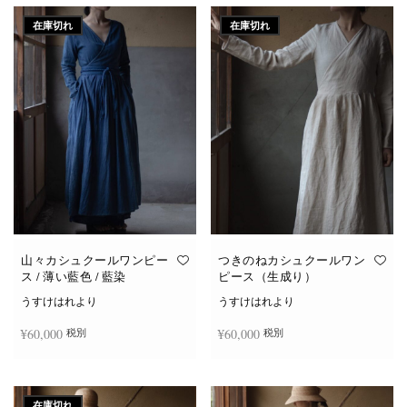
在庫切れ
在庫切れ
山々カシュクールワンピー
つきのねカシュクールワン
ス / 薄い藍色 / 藍染
ピース（生成り）
うすけはれより
うすけはれより
¥
60,000
¥
60,000
税別
税別
続きを読む
続きを読む
在庫切れ