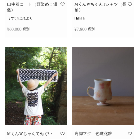
オ
オ
山中着コート（藍染め：濃
MくんWちゃんTシャツ（長
プ
プ
藍)
袖）
シ
シ
ョ
ョ
うすけはれより
HiHiHi
ン
ン
は
は
¥
60,000
¥
7,800
税別
税別
商
商
品
品
ペ
ペ
こ
ー
ー
続きを読む
オプションを選択
の
ジ
ジ
商
か
か
品
ら
ら
に
選
選
は
択
択
複
で
で
数
き
き
の
ま
ま
バ
す
す
リ
エ
ー
シ
ョ
ン
が
あ
り
ま
す。
オ
MくんWちゃんてぬぐい
高脚マグ 色磁化粧
プ