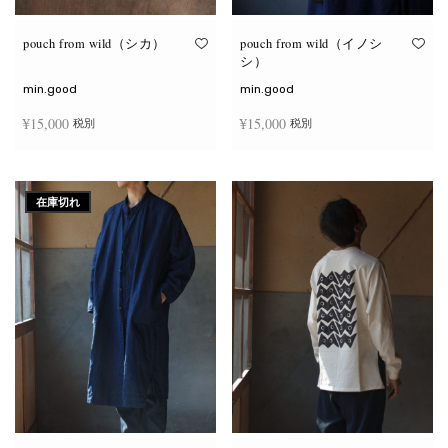
り
り
ま
ま
す。
す。
オ
オ
pouch from wild（シカ）
pouch from wild（イノシ
プ
プ
シ）
シ
シ
ョ
ョ
min.good
min.good
ン
ン
は
は
¥
15,000
¥
15,000
税別
税別
商
商
品
品
ペ
ペ
こ
こ
ー
ー
オプションを選択
オプションを選択
の
の
ジ
ジ
商
商
か
か
在庫切れ
品
品
ら
ら
に
に
選
選
は
は
択
択
複
複
で
で
数
数
き
き
の
の
ま
ま
バ
バ
す
す
リ
リ
エ
エ
ー
ー
シ
シ
ョ
ョ
ン
ン
が
が
あ
あ
り
り
ま
ま
す。
す。