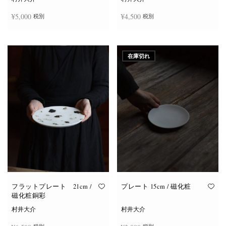
¥
5,000
¥
4,500
税別
税別
お買い物カゴに追加
お買い物カゴに追加
在庫切れ
フラットプレート 21cm /
プレート 15cm / 磁化粧
磁化粧銅彩
村井大介
村井大介