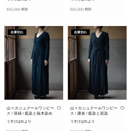
¥
60,000
¥
60,000
税別
税別
続きを読む
続きを読む
在庫切れ
在庫切れ
山々カシュクールワンピー
山々カシュクールワンピー
ス / 深緑 / 藍染と福木染め
ス / 濃灰 / 藍染と泥染
うすけはれより
うすけはれより