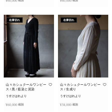
¥
60,000
¥
60,000
税別
税別
続きを読む
続きを読む
在庫切れ
在庫切れ
山々カシュクールワンピー
山々カシュクールワンピー
ス / 黒 / 藍染と泥染
ス / 生成り
うすけはれより
うすけはれより
¥
60,000
¥
38,000
税別
税別