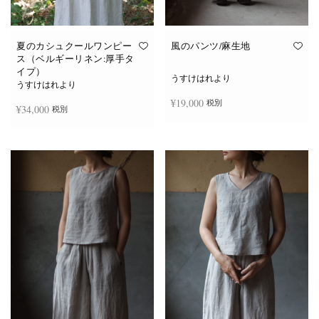
夏のカシュクールワンピー
風のパンツ/麻生地
ス（ベルギーリネン:厚手タ
イプ）
うすけはれより
うすけはれより
¥
19,000
税別
¥
34,000
税別
お買い物カゴに追加
続きを読む