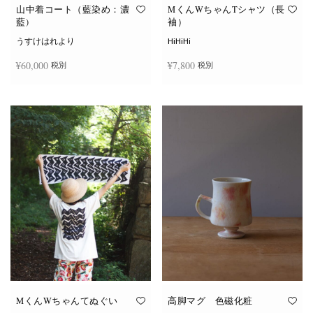
オ
オ
山中着コート（藍染め：濃
MくんWちゃんTシャツ（長
プ
プ
藍)
袖）
シ
シ
ョ
ョ
うすけはれより
HiHiHi
ン
ン
は
は
¥
60,000
¥
7,800
税別
税別
商
商
品
品
ペ
ペ
こ
ー
ー
続きを読む
オプションを選択
の
ジ
ジ
商
か
か
品
ら
ら
に
選
選
は
択
択
複
で
で
数
き
き
の
ま
ま
バ
す
す
リ
エ
ー
シ
ョ
ン
が
あ
り
ま
す。
オ
MくんWちゃんてぬぐい
高脚マグ 色磁化粧
プ