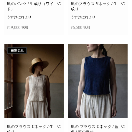
オ
オ
風のパンツ / 生成り（ワイ
風のブラウス Vネック / 生
プ
プ
ド）
成り
シ
シ
ョ
ョ
うすけはれより
うすけはれより
ン
ン
は
は
¥
19,000
¥
6,500
税別
税別
商
商
品
品
ペ
ペ
ー
ー
お買い物カゴに追加
続きを読む
ジ
ジ
か
か
在庫切れ
ら
ら
選
選
択
択
で
で
き
き
ま
ま
す
す
風のブラウス Uネック / 生
風の ブラウス Uネック / 藍
成り
色 / 藍の染め