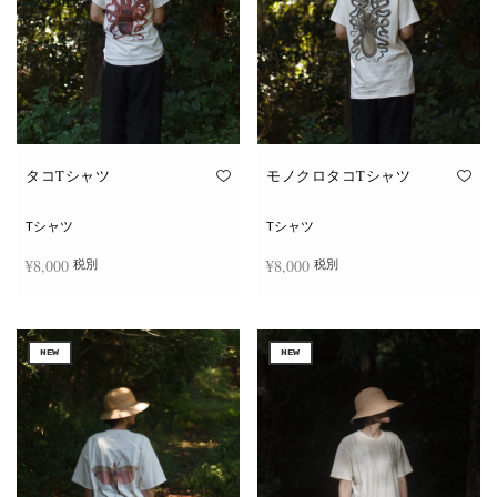
タコTシャツ
モノクロタコTシャツ
Tシャツ
Tシャツ
¥
8,000
¥
8,000
税別
税別
こ
こ
オプションを選択
オプションを選択
の
の
商
商
NEW
NEW
品
品
に
に
は
は
複
複
数
数
の
の
バ
バ
リ
リ
エ
エ