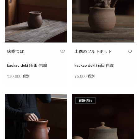
味噌つぼ
土偶のソルトポット
kaokao doki (石田 佳織)
kaokao doki (石田 佳織)
¥
20,000
¥
6,000
税別
税別
お買い物カゴに追加
続きを読む
在庫切れ