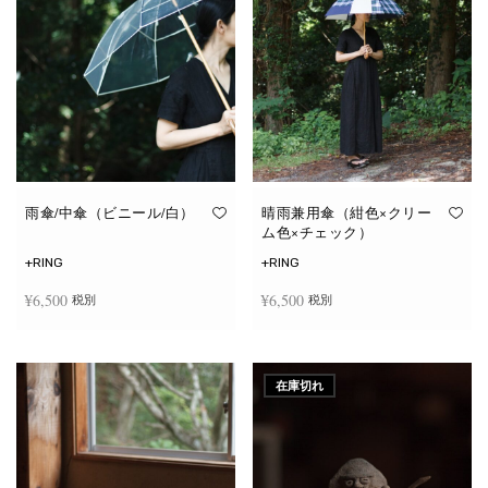
雨傘/中傘（ビニール/白）
晴雨兼用傘（紺色×クリー
ム色×チェック）
+RING
+RING
¥
6,500
¥
6,500
税別
税別
お買い物カゴに追加
お買い物カゴに追加
在庫切れ