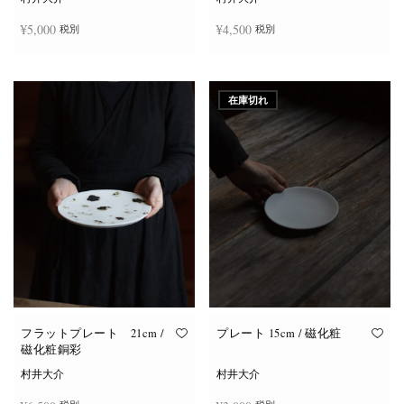
¥
5,000
¥
4,500
税別
税別
お買い物カゴに追加
お買い物カゴに追加
在庫切れ
フラットプレート 21cm /
プレート 15cm / 磁化粧
磁化粧銅彩
村井大介
村井大介