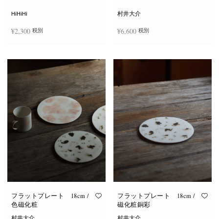
シ
ョ
HiHiHi
村井大介
ン
は
¥
2,300
¥
6,600
税別
税別
商
品
ペ
ー
お買い物カゴに追加
お買い物カゴに追加
ジ
か
ら
選
択
で
き
ま
す
フラットプレート 18cm /
フラットプレート 18cm /
色磁化粧
磁化粧銅彩
村井大介
村井大介