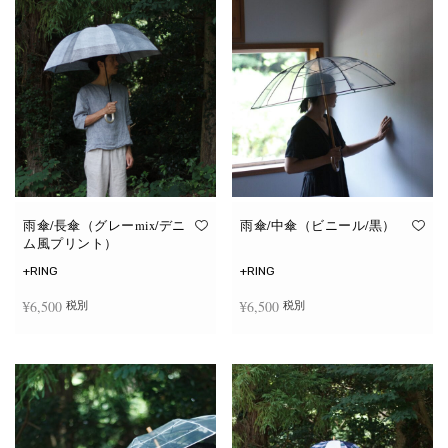
雨傘/長傘（グレーmix/デニ
雨傘/中傘（ビニール/黒）
ム風プリント）
+RING
+RING
¥
6,500
¥
6,500
税別
税別
お買い物カゴに追加
お買い物カゴに追加