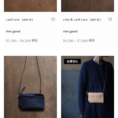
が
が
あ
あ
り
り
ま
ま
す。
す。
オ
オ
card case（put in）
coin & card case（put in）
プ
プ
シ
シ
ョ
ョ
min.good
min.good
ン
ン
は
は
価格
価格
¥
3,300
–
¥
4,800
¥
4,500
–
¥
7,000
税別
税別
商
商
品
品
帯:
帯:
ペ
ペ
こ
こ
ー
ー
¥3,300
¥4,500
オプションを選択
オプションを選択
の
の
ジ
ジ
商
商
–
–
か
か
在庫切れ
品
品
ら
ら
¥4,800
¥7,000
に
に
選
選
は
は
択
択
複
複
で
で
数
数
き
き
の
の
ま
ま
バ
バ
す
す
リ
リ
エ
エ
ー
ー
シ
シ
ョ
ョ
ン
ン
が
が
あ
あ