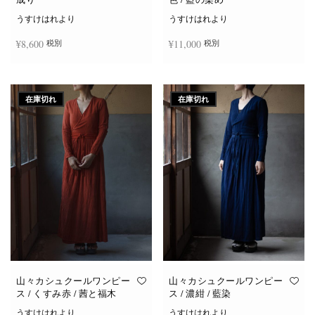
うすけはれより
うすけはれより
¥
8,600
¥
11,000
税別
税別
続きを読む
お買い物カゴに追加
在庫切れ
在庫切れ
山々カシュクールワンピー
山々カシュクールワンピー
ス / くすみ赤 / 茜と福木
ス / 濃紺 / 藍染
うすけはれより
うすけはれより