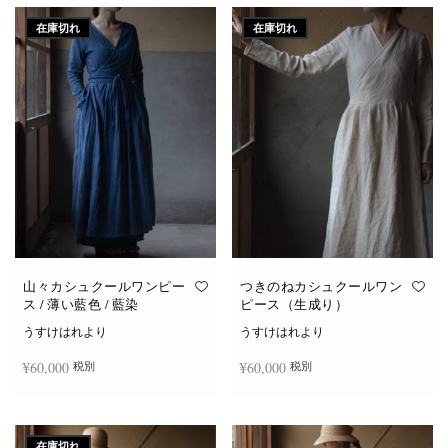
在庫切れ
在庫切れ
山々カシュクールワンピー
つきのねカシュクールワン
ス / 薄い藍色 / 藍染
ピース（生成り）
うすけはれより
うすけはれより
¥
60,000
¥
60,000
税別
税別
続きを読む
続きを読む
在庫切れ