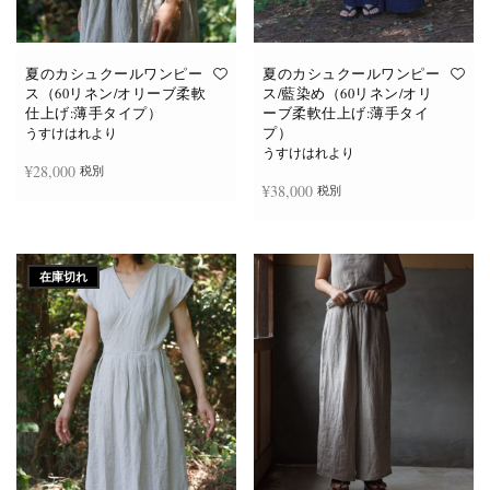
あ
あ
り
り
ま
ま
す。
す。
オ
オ
夏のカシュクールワンピー
夏のカシュクールワンピー
プ
プ
ス（60リネン/オリーブ柔軟
ス/藍染め（60リネン/オリ
シ
シ
仕上げ:薄手タイプ）
ーブ柔軟仕上げ:薄手タイ
ョ
ョ
プ）
ン
ン
うすけはれより
は
は
うすけはれより
商
商
¥
28,000
税別
品
品
¥
38,000
税別
ペ
ペ
ー
ー
ジ
ジ
お買い物カゴに追加
か
か
続きを読む
ら
ら
選
選
在庫切れ
択
択
で
で
き
き
ま
ま
す
す