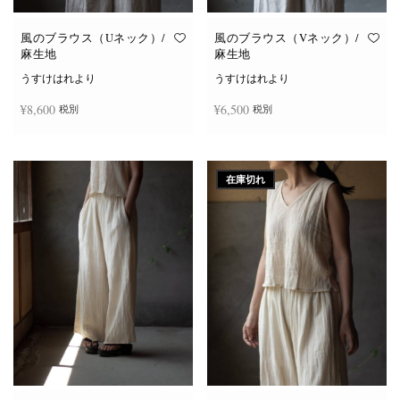
風のブラウス（Uネック）/
風のブラウス（Vネック）/
麻生地
麻生地
うすけはれより
うすけはれより
¥
8,600
¥
6,500
税別
税別
こ
こ
オプションを選択
オプションを選択
の
の
商
商
在庫切れ
品
品
に
に
は
は
複
複
数
数
の
の
バ
バ
リ
リ
エ
エ
ー
ー
シ
シ
ョ
ョ
ン
ン
が
が
あ
あ
り
り
ま
ま
す。
す。