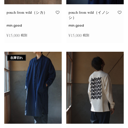
り
り
ま
ま
す。
す。
オ
オ
pouch from wild（シカ）
pouch from wild（イノシ
プ
プ
シ）
シ
シ
ョ
ョ
min.good
min.good
ン
ン
は
は
¥
15,000
¥
15,000
税別
税別
商
商
品
品
ペ
ペ
こ
こ
ー
ー
オプションを選択
オプションを選択
の
の
ジ
ジ
商
商
か
か
在庫切れ
品
品
ら
ら
に
に
選
選
は
は
択
択
複
複
で
で
数
数
き
き
の
の
ま
ま
バ
バ
す
す
リ
リ
エ
エ
ー
ー
シ
シ
ョ
ョ
ン
ン
が
が
あ
あ
り
り
ま
ま
す。
す。