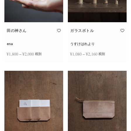
田の神さん
ガラスボトル
ena
うすけはれより
価格
価格
¥
1,800
–
¥
2,000
¥
1,080
–
¥
2,160
税別
税別
帯:
帯:
こ
こ
¥1,800
¥1,080
オプションを選択
オプションを選択
の
の
商
商
–
–
品
品
¥2,000
¥2,160
に
に
は
は
複
複
数
数
の
の
バ
バ
リ
リ
エ
エ
ー
ー
シ
シ
ョ
ョ
ン
ン