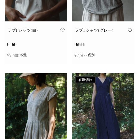
ン
ン
が
が
あ
あ
り
り
ま
ま
す。
す。
オ
オ
ラブTシャツ(白)
ラブTシャツ(グレー)
プ
プ
シ
シ
ョ
ョ
HiHiHi
HiHiHi
ン
ン
は
は
¥
7,500
¥
7,500
税別
税別
商
商
品
品
ペ
ペ
こ
こ
ー
ー
オプションを選択
オプションを選択
の
の
ジ
ジ
商
商
か
か
在庫切れ
品
品
ら
ら
に
に
選
選
は
は
択
択
複
複
で
で
数
数
き
き
の
の
ま
ま
バ
バ
す
す
リ
リ
エ
エ
ー
ー
シ
シ
ョ
ョ
ン
ン
が
が