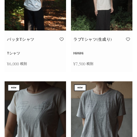
ー
ー
シ
シ
ョ
ョ
ン
ン
が
が
あ
あ
り
り
ま
ま
す。
す。
オ
オ
バッタTシャツ
ラブTシャツ(生成り)
プ
プ
シ
シ
ョ
ョ
Tシャツ
HiHiHi
ン
ン
は
は
¥
6,000
¥
7,500
税別
税別
商
商
品
品
ペ
ペ
こ
こ
ー
ー
オプションを選択
オプションを選択
の
の
ジ
ジ
商
商
か
か
NEW
NEW
品
品
ら
ら
に
に
選
選
は
は
択
択
複
複
で
で
数
数
き
き
の
の
ま
ま
バ
バ
す
す
リ
リ
エ
エ
ー
ー
シ
シ
ョ
ョ