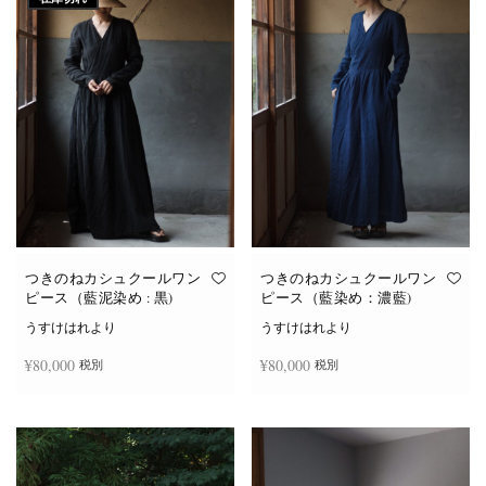
つきのねカシュクールワン
つきのねカシュクールワン
ピース（藍泥染め : 黒)
ピース（藍染め：濃藍)
うすけはれより
うすけはれより
¥
80,000
¥
80,000
税別
税別
続きを読む
お買い物カゴに追加