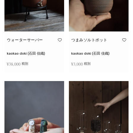
ウォーターサーバー
つまみソルトポット
kaokao doki (石田 佳織)
kaokao doki (石田 佳織)
¥
38,000
¥
3,000
税別
税別
お買い物カゴに追加
続きを読む