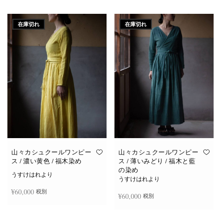
続きを読む
続きを読む
在庫切れ
在庫切れ
山々カシュクールワンピー
山々カシュクールワンピー
ス / 濃い黄色 / 福木染め
ス / 薄いみどり / 福木と藍
の染め
うすけはれより
うすけはれより
¥
60,000
税別
¥
60,000
税別
続きを読む
続きを読む