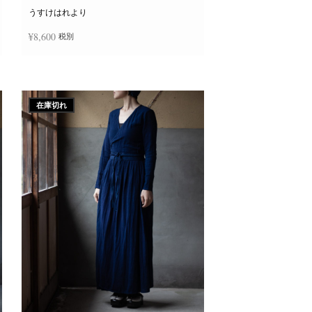
ー
ジ
うすけはれより
か
ら
¥
8,600
税別
選
択
で
き
続きを読む
ま
す
在庫切れ