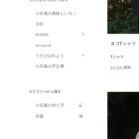
小豆島の美味しいモノ
日向
HiHiHi
タコTシャツ
min.good
うすけはれより
Tシャツ
小豆島の手仕事
¥
8,000
税別
オプションを選
カテゴリーから探す
小豆島の作り手
6
衣服
10