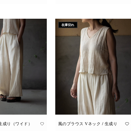
こ
オプションを選択
の
商
品
に
在庫切れ
は
複
数
の
バ
リ
エ
ー
シ
ョ
ン
が
あ
り
ま
す。
オ
プ
シ
ョ
ン
は
商
品
 生成り（ワイド）
風のブラウス Vネック / 生成り
ペ