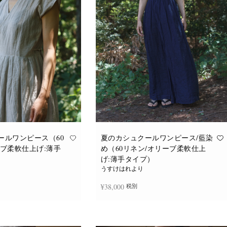
バ
バ
リ
リ
エ
エ
ー
ー
シ
シ
ョ
ョ
ン
ン
が
が
あ
あ
り
り
ま
ま
す。
す。
オ
オ
プ
プ
シ
シ
ョ
ョ
ン
ン
は
は
商
商
品
品
ールワンピース（60
夏のカシュクールワンピース/藍染
ペ
ペ
ーブ柔軟仕上げ:薄手
め（60リネン/オリーブ柔軟仕上
ー
ー
ジ
ジ
げ:薄手タイプ）
か
か
うすけはれより
ら
ら
選
選
¥
38,000
税別
択
択
で
で
き
き
ま
ま
追加
続きを読む
す
す