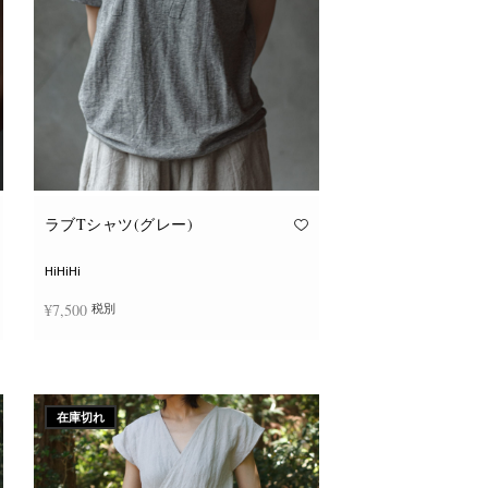
ョ
ン
が
あ
り
ま
す。
オ
プ
シ
ョ
ン
は
商
品
ラブTシャツ(グレー)
ペ
ー
ジ
HiHiHi
か
ら
¥
7,500
税別
選
択
で
こ
き
オプションを選択
の
ま
商
す
品
に
在庫切れ
は
複
数
の