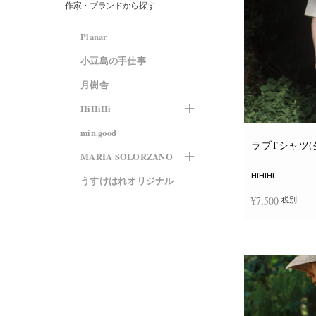
作家・ブランドから探す
Planar
小豆島の手仕事
月樹舎
HiHiHi
min.good
ラブTシャツ(
MARIA SOLORZANO
HiHiHi
うすけはれオリジナル
¥
7,500
税別
オプションを選