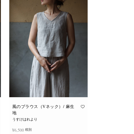
風のブラウス（Vネック）/ 麻生
地
うすけはれより
¥
6,500
税別