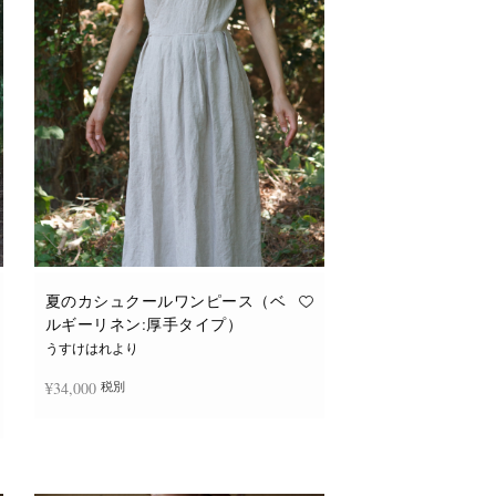
バ
リ
エ
ー
シ
ョ
ン
が
あ
り
ま
す。
オ
プ
シ
ョ
ン
は
商
品
夏のカシュクールワンピース（ベ
ペ
ルギーリネン:厚手タイプ）
ー
ジ
うすけはれより
か
ら
¥
34,000
税別
選
択
で
き
続きを読む
ま
す