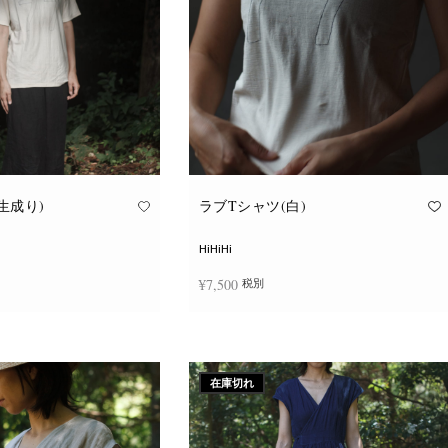
ョ
ョ
ン
ン
が
が
あ
あ
り
り
ま
ま
す。
す。
オ
オ
プ
プ
シ
シ
ョ
ョ
ン
ン
は
は
商
商
品
品
生成り)
ラブTシャツ(白)
ペ
ペ
ー
ー
ジ
ジ
HiHiHi
か
か
ら
ら
¥
7,500
税別
選
選
択
択
で
で
こ
こ
き
き
択
オプションを選択
の
の
ま
ま
商
商
す
す
品
品
に
に
在庫切れ
は
は
複
複
数
数
の
の