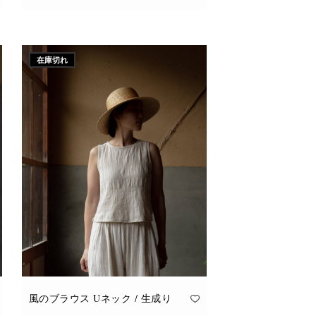
こ
オプションを選択
の
商
品
に
在庫切れ
は
複
数
の
バ
リ
エ
ー
シ
ョ
ン
が
あ
り
ま
す。
オ
プ
シ
ョ
ン
は
商
品
風のブラウス Uネック / 生成り
ペ