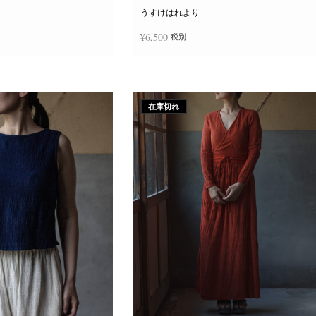
ー
ジ
うすけはれより
か
ら
¥
6,500
税別
選
択
で
き
追加
続きを読む
ま
す
在庫切れ