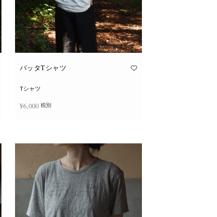
バッタTシャツ
Tシャツ
¥
6,000
税別
こ
オプションを選択
の
商
品
に
は
複
数
の
バ
リ
エ
ー
シ