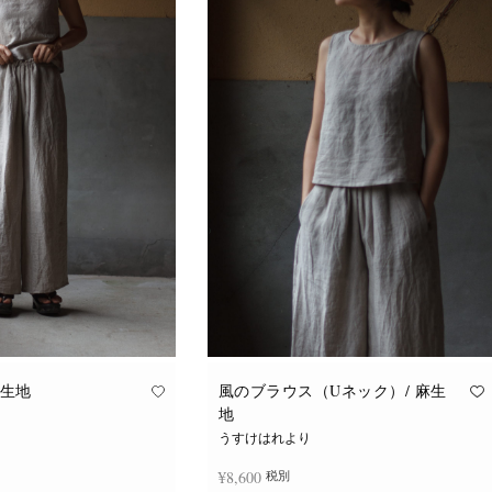
麻生地
風のブラウス（Uネック）/ 麻生
地
うすけはれより
¥
8,600
税別