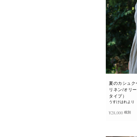
夏のカシュク
リネン/オリ
タイプ）
うすけはれより
¥
28,000
税別
お買い物カゴに