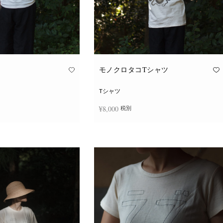
モノクロタコTシャツ
Tシャツ
¥
8,000
税別
こ
こ
択
オプションを選択
の
の
商
商
品
品
に
に
は
は
複
複
数
数
の
の
バ
バ
リ
リ
エ
エ
ー
ー
シ
シ